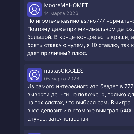
MooreMAHOMET
14 марта 2026
По игротеке казино азино777 нормально
Поэтому даже при минимальном депози
большой. В конце-концов есть краши, 
брать ставку с нулем, я 10 ставлю, та
дает приличный плюс.
nastasGIGGLES
05 марта 2026
Из самого интересного это бездеп в 777
вывести деньги не положено, только дл
на тех слотах, что выбрал сам. Выигра
внес депозит и в этом же выиграл 5400
случае, затея классная.