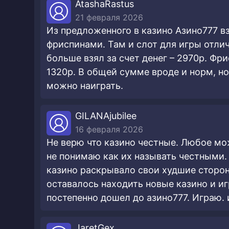
AtashaRastus
21 февраля 2026
Из предложенного в казино Азино777 вз
фриспинами. Там и слот для игры отлич
больше взял за счет денег – 2970р. Фр
1320р. В общей сумме вроде и норм, но
можно наиграть.
GILANAjubilee
16 февраля 2026
Не верю что казино честные. Любое м
не понимаю как их называть честными.
казино раскрывало свои худшие сторон
оставалось находить новые казино и игр
постепенно дошел до азино777. Играю.
JaretGex