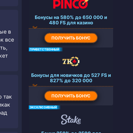
Бонусы на 580% до 650 000 и
480 FS для казино
ые в
ПОЛУЧИТЬ БОНУС
к все
ть,
ПРИВЕТСТВЕННЫЙ
жет
Бонусы для новичков до 527 FS и
827% до 320 000
ПОЛУЧИТЬ БОНУС
о так
икак
ЭКСКЛЮЗИВНЫЙ
рад