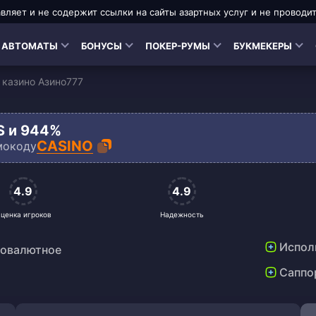
 АВТОМАТЫ
БОНУСЫ
ПОКЕР-РУМЫ
БУКМЕКЕРЫ
 казино Азино777
FS и 944%
CASINO
мокоду
4.9
4.9
ценка игроков
Надежность
Испо
товалютное
Сапп