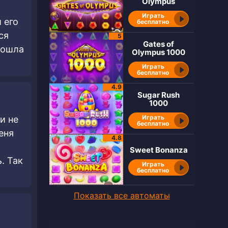
Olympus
Играть
 его
бесплатно
ся
5
Gates of
пошла
Olympus 1000
Играть
бесплатно
4.9
Sugar Rush
1000
Играть
и не
бесплатно
еня
4.8
Sweet Bonanza
. Так
Играть
бесплатно
Показать все автоматы