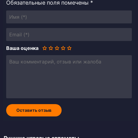
Обязательные поля помечены
*
Ваша оценка