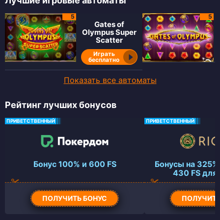
Лучшие игровые автоматы
5
5
Gates of
Olympus Super
Scatter
Играть
бесплатно
Показать все автоматы
Рейтинг лучших бонусов
ПРИВЕТСТВЕННЫЙ
ПРИВЕТСТВЕННЫЙ
Бонус 100% и 600 FS
Бонусы на 325%
430 FS для
ПОЛУЧИТЬ БОНУС
ПОЛУЧИТЬ