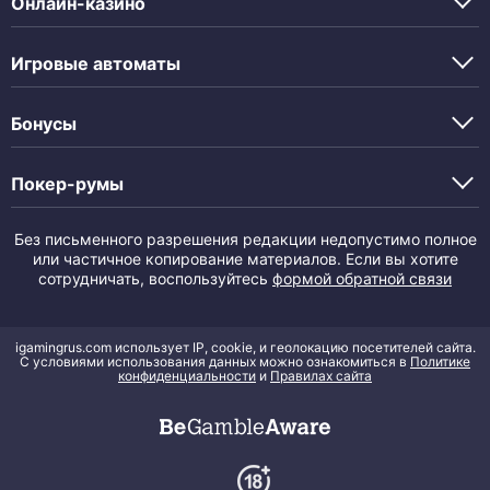
Онлайн-казино
Игровые автоматы
Бонусы
Покер-румы
Без письменного разрешения редакции недопустимо полное
или частичное копирование материалов. Если вы хотите
сотрудничать, воспользуйтесь
формой обратной связи
igamingrus.com использует IP, cookie, и геолокацию посетителей сайта.
С условиями использования данных можно ознакомиться в
Политике
конфиденциальности
и
Правилах сайта