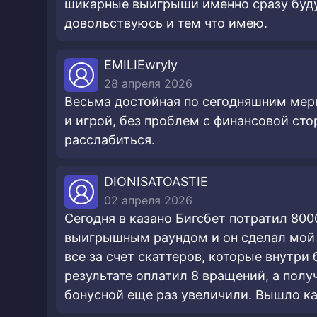
шикарные выигрыши именно сразу будут
довольствуюсь и тем что имею.
EMILIEwryly
28 апреля 2026
Весьма достойная по сегодняшним мер
и игрой, без проблем с финансовой сто
расслабиться.
DIONISATOASTIE
02 апреля 2026
Сегодня в казано Бигсбет потратил 800
выигрышным раундом и он сделал мой в
все за счет скаттеров, которые внутри
результате оплатил 8 вращений, а пол
бонусной еще раз увеличили. Вышло ка