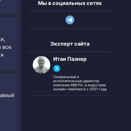
Мы в социальных сетях
и,
Эксперт сайта
 все.
мя
Итаи Пазнер
Генеральный и
исполнительным директор
компании 888 Plc. в индустрии
онлайн-гемблинга с 2001 года
 самый
х