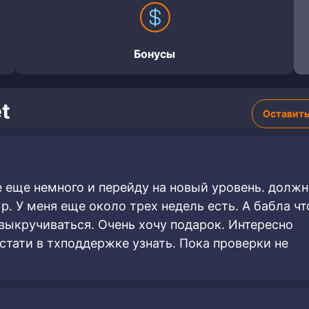
Бонусы
t
Оставить
е еще немного и перейду на новый уровень. долж
р. У меня еще около трех недель есть. А бабла чт
о выкручиваться. Очень хочу подарок. Интересно
стати в тхподдержке узнать. Пока проверки не