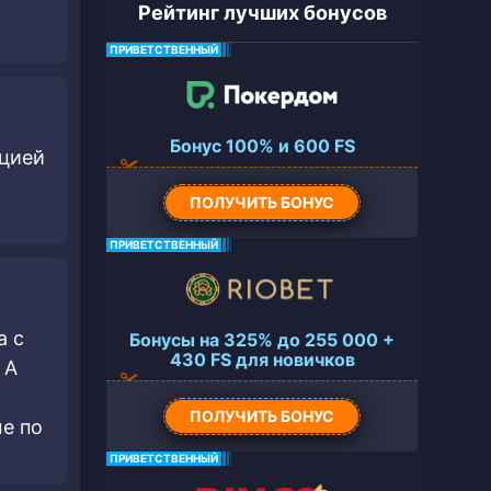
Рейтинг лучших бонусов
ПРИВЕТСТВЕННЫЙ
Бонус 100% и 600 FS
ацией
ПОЛУЧИТЬ БОНУС
ПРИВЕТСТВЕННЫЙ
а с
Бонусы на 325% до 255 000 +
430 FS для новичков
 А
ПОЛУЧИТЬ БОНУС
ые по
ПРИВЕТСТВЕННЫЙ