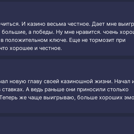
иться. И казино весьма честное. Дает мне выиг
и большие, а победы. Ну мне нравится. чоень хоро
 в положительном ключе. Еще не тормозит при
что хорошее и честное.
чал новую главу своей казиношной жизни. Начал 
 ставках. А ведь раньше они приносили столько
 Теперь же чаще выигрываю, больше хороших эм