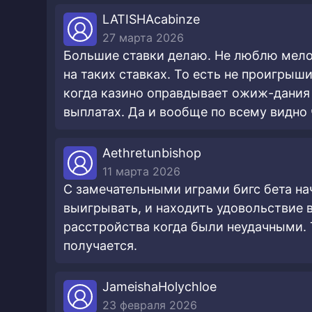
LATISHAcabinze
27 марта 2026
Большие ставки делаю. Не люблю мелоч
на таких ставках. То есть не проигрыш
когда казино оправдывает ожиж-дания
выплатах. Да и вообще по всему видно 
Aethretunbishop
11 марта 2026
С замечательными играми бигс бета на
выигрывать, и находить удовольствие в
расстройства когда были неудачными.
получается.
JameishaHolychloe
23 февраля 2026