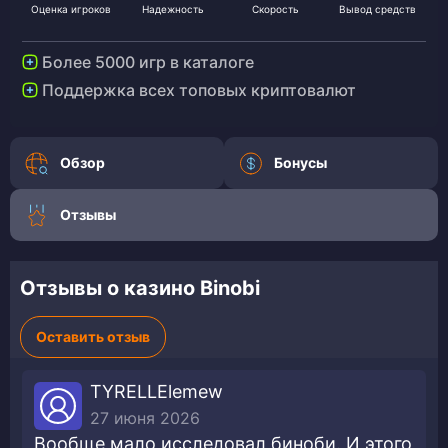
Оценка игроков
Надежность
Скорость
Вывод средств
более 5000 игр в каталоге
поддержка всех топовых криптовалют
Обзор
Бонусы
Отзывы
Отзывы о казино Binobi
Оставить отзыв
TYRELLElemew
27 июня 2026
Вообще мало исследовал биноби. И этого