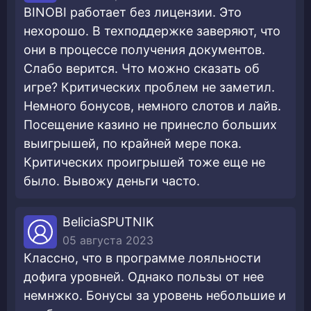
BINOBI работает без лицензии. Это
нехорошо. В техподдержке заверяют, что
они в процессе получения документов.
Слабо верится. Что можно сказать об
игре? Критических проблем не заметил.
Немного бонусов, немного слотов и лайв.
Посещение казино не принесло больших
выигрышей, по крайней мере пока.
Критических проигрышей тоже еще не
было. Вывожу деньги часто.
BeliciaSPUTNIK
05 августа 2023
Классно, что в программе лояльности
дофига уровней. Однако пользы от нее
немнжко. Бонусы за уровень небольшие и