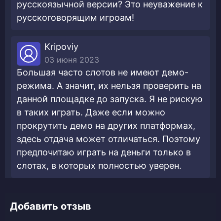
русскоязычной версии? Это неуважение к
русскоговорящим игроам!
Kripoviy
03 июня 2023
Большая часто слотов не имеют демо-
режима. А значит, их нельзя проверить на
данной площадке до запуска. Я не рискую
в таких играть. Даже если можно
прокрутить демо на других платформах,
здесь отдача может отличаться. Поэтому
предпочитаю играть на деньги только в
слотах, в которых полностью уверен.
Добавить отзыв