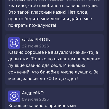
хватило, чтоб влюбился в казино по уши.
Это такой классный казик! Нет слов,
просто берите мои деньги и дайте мне
поиграть пожалуйста!
saskiaPISTON
22 июня 2026
Казино хорошее не визуалом каким-то, а
деньгами. Только по выплатам определяю
лучшие казино для себя. И никаких
сомнений, что биноби в числе лучших. За
месяц заносы до 700 к доходят!
АндрейКО
09 июля 2025
Хорошее казино с приличными