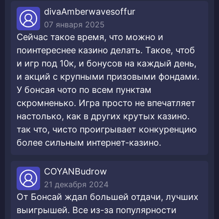
divaAmberwavesoffur
07 января 2025
Сейчас такое время, что можно и
поинтереснее казино делать. Такое, чтоб
и игр под 10к, и бонусов на каждый день,
и акций с крупными призовыми фондами.
У бонсая чото по всем пунктам
скромненько. Игра просто не впечатляет
настолько, как в других крутых казино.
так что, чисто проигрывает конкуренцию
более сильным интернет-казино.
COYANBudrow
21 декабря 2024
От Бонсай ждал большей отдачи, лучших
выигрышей. Все из-за популярности