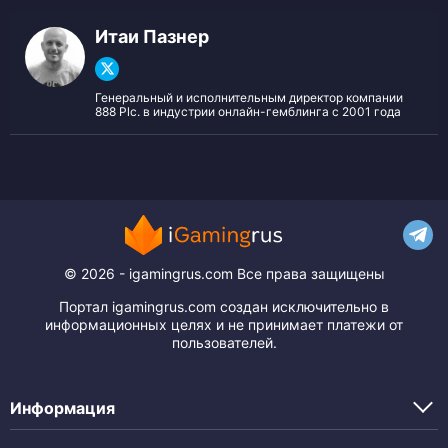
Итаи Пазнер
Генеральный и исполнительным директор компании
888 Plc. в индустрии онлайн-гемблинга с 2001 года
© 2026 - igamingrus.com Все права защищены
Портал igamingrus.com создан исключительно в
информационных целях и не принимает платежи от
пользователей.
Информация