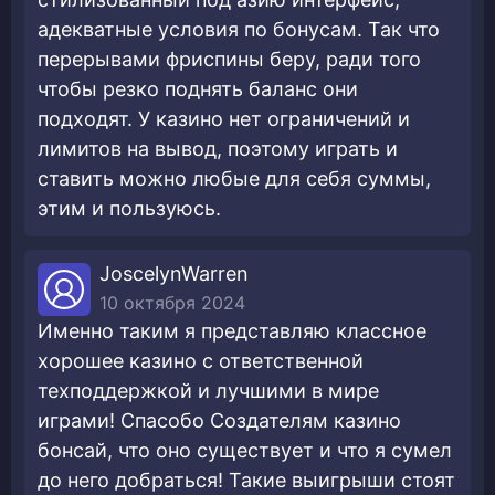
адекватные условия по бонусам. Так что
перерывами фриспины беру, ради того
чтобы резко поднять баланс они
подходят. У казино нет ограничений и
лимитов на вывод, поэтому играть и
ставить можно любые для себя суммы,
этим и пользуюсь.
JoscelynWarren
10 октября 2024
Именно таким я представляю классное
хорошее казино с ответственной
техподдержкой и лучшими в мире
играми! Спасобо Создателям казино
бонсай, что оно существует и что я сумел
до него добраться! Такие выигрыши стоят