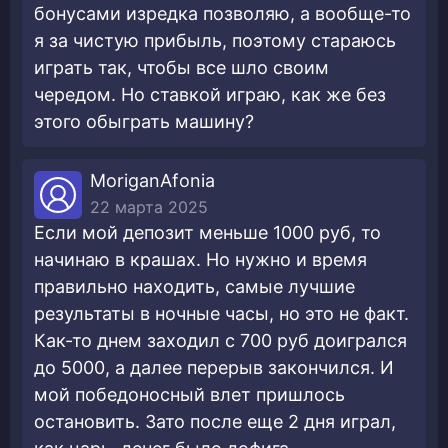
бонусами изредка позволяю, а вообще-то
я за чистую прибыль, поэтому стараюсь
играть так, чтобы все шло своим
чередом. Но ставкой играю, как же без
этого обыграть машину?
MoriganAfonia
22 марта 2025
Если мой депозит меньше 1000 руб, то
начинаю в крашах. Но нужно и время
правильно находить, самые лучшие
результаты в ночные часы, но это не факт.
Как-то днем заходил с 700 руб доигрался
до 5000, а далее перерыв закончился. И
мой победоносный влет пришлось
остановить. Зато после еще 2 дня играл,