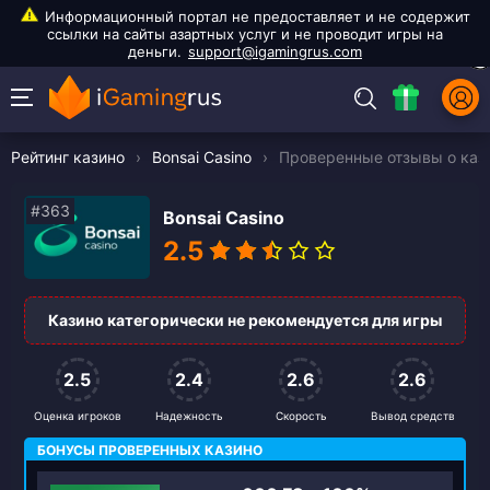
600 FS и 100%
Играть
support@igamingrus.com
Рейтинг казино
›
Bonsai Casino
›
Проверенные отзывы о кази
Bonsai Casino
2.5
Казино категорически не рекомендуется для игры
2.5
2.4
2.6
2.6
Оценка игроков
Надежность
Скорость
Вывод средств
БОНУСЫ ПРОВЕРЕННЫХ КАЗИНО