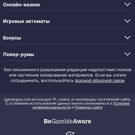
Онлайн-казино
Игровые автоматы
Бонусы
Покер-румы
Без письменного разрешения редакции недопустимо полное
или частичное копирование материалов. Если вы хотите
сотрудничать, воспользуйтесь
формой обратной связи
igamingrus.com использует IP, cookie, и геолокацию посетителей сайта.
С условиями использования данных можно ознакомиться в
Политике
конфиденциальности
и
Правилах сайта