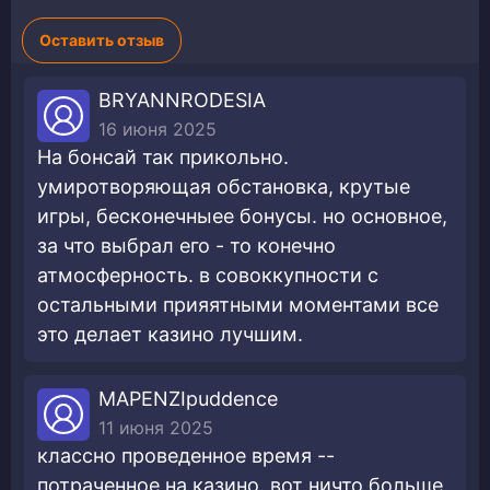
Оставить отзыв
BRYANNRODESIA
16 июня 2025
На бонсай так прикольно.
умиротворяющая обстановка, крутые
игры, бесконечныее бонусы. но основное,
за что выбрал его - то конечно
атмосферность. в совоккупности с
остальными прияятными моментами все
это делает казино лучшим.
MAPENZIpuddence
11 июня 2025
классно проведенное время --
потраченное на казино. вот ничто больше