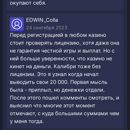
окупают себя.
EDWIN_Colla
24 сентября 2023
Перед регистрацией в любом казино
стоит проверять лицензию, хотя даже она
не гарантия честной игры и выплат. Но с
ней больше уверенности, что казино не
кинет на деньги. Калибри тоже без
лицензии. Это я узнал когда начал
выводить свои 20 000. Первая мысль
была - приплыл, но денежки отдали.
После этого пошел комменты смотреть, и
выяснил что многие этот момент
отмечают, с куда большими суммами чем
у меня тогда.