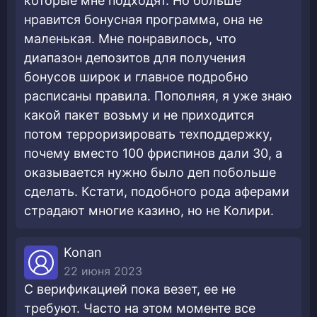
которые мне подходят. Но больше
нравится бонусная программа, она не
маленькая. Мне понравилось, что
диапазон депозитов для получения
бонусов широк и главное подробно
расписаны правила. Пополняя, я уже знаю
какой пакет возьму и не приходится
потом терроризировать техподдержку,
почему вместо 100 фриспинов дали 30, а
оказывается нужно было деп побольше
сделать. Кстати, подобного рода аферами
страдают многие казино, но не Колири.
Konan
22 июня 2023
С верификацией пока везет, ее не
требуют. Часто на этом моменте все