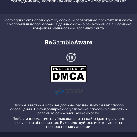
сотрудничать, воспользуйтесь
формой обратной связи
igamingrus.com использует IP, cookie, и геолокацию посетителей сайта.
С условиями использования данных можно ознакомиться в
Политике
конфиденциальности
и
Правилах сайта
Любые азартные игры не должны расцениваться как способ
обогащения. Неконтролируемое увлечение способно привести к
развитию
серьезной зависимости
.
Любая информация, опубликованная на сайте igamingrus.com,
регулярно обновляется. Руководствуйтесь исключительно
проверенными данными.