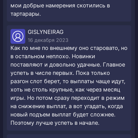
мои добрые намерения скотились в
тартарары.
GISLYNEIRAG
16 декабря 2023
Как по мне по внешнему оно старовато, но
в остальном неплохо. Новинки
поставляют и довольно удачные. Главное
успеть в числе первых. Пока только
разгон слот берет, то выплаты чаще идут,
хоть не столь крупные, как через месяц
игры. Но потом сразу переходит в режим
на снижение выплат, а вот угадать, когда
новый подъем выплат будет сложнее.
Поэтому лучше успеть в начале.