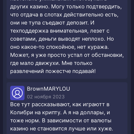
других казино. Могу только подтвердить,
что отдача в слотах действительно есть,
они не тупа съедают депозит. И
техподдержка внимательная, лезет с
советами, деньги выводят неплохо. Но
оно какое-то спокойное, нет куража.
Может, я уже просто устал от обстановки,
где мало движухи. Мне только
развлечений пожестче подавай!
BrownMARYLOU
02 ноября 2023
Все тут рассказывают, как играютт в
Колибри на крипту. А я на доллары, и
тоже норм. В зависимости от валюты
казино не становится лучше или хуже.