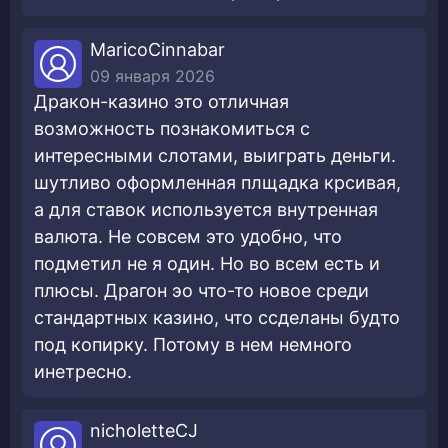
MaricoCinnabar
09 января 2026
Дракон-казино это отличная
возможность познакомиться с
интересными слотами, выиграть деньги.
шутливо оформленная плщадка крсивая,
а для ставок используется внутренная
валюта. Не совсем это удобно, что
подметил не я один. Но во всем есть и
плюсы. Драгон эо что-то новое среди
стандартных казино, что ссделаны будто
под копирку. Потому в нем немного
инетресно.
nicholetteCJ