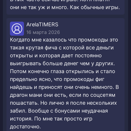
они не так уж и много. Как обычные игры.
ArelaTIMERS
16 марта 2026
Когдато мне казалось что промокоды это
такая крутая фича с которой все деньги
открыты и которая дает постоянно
выигрывать больше денег чем у других.
Потом конечно глаза открылись и стало
предельно ясно, что промокоды фиг
найдешь и приносят они очень немного. В
драгон мани они есть, если по соцсетям
пошастать. Но лично я после нескольких
забил. Вообще с бонусами неудачная
история. По мне так просто игр
достаточно.