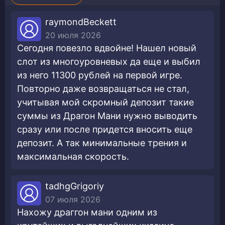
raymondBeckett
20 июля 2026
Сегодня повезло вдвойне! Нашел новый
слот из многоуровневых да еще и выбил
из него 11300 рублей на первой игре.
Повторно даже возвращаться не стал,
учитывая мой скромный депозит такие
суммы из Драгон Мани нужно выводить
сразу или после придется вносить еще
депозит. А так минимальные трения и
максимальная скорость.
tadhgGrigoriy
07 июля 2026
Нахожу драггон мани одним из