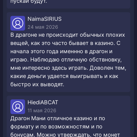
пускай будут.
NaimaSIRIUS
24 мая 2026
В драгоне не происходит обычных плохих
вещей, как это часто бывает в казино. С
начала этого года именнно в драгон и
играю. Наблюдаю отличную обствновку,
мне интересно здесь играть. Доволен тем,
какие деньги удается выигрывать и как
быстро их выводят.
HiediABCAT
11 мая 2026
Драгон Мани отличное казино и по
формату и по возможностям и по
бонусам. Можно утверждать, что монет