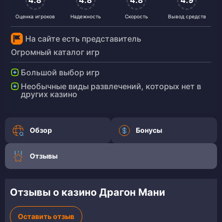
4.8
4.8
4.8
4.9
Оценка игроков
Надежность
Скорость
Вывод средств
На сайте есть представитель
Огромный каталог игр
большой выбор игр
необычные виды развлечений, которых нет в
других казино
Обзор
Бонусы
Отзывы
Отзывы о казино Драгон Мани
Оставить отзыв