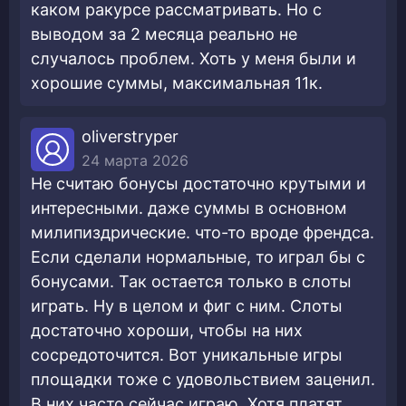
каком ракурсе рассматривать. Но с
выводом за 2 месяца реально не
случалось проблем. Хоть у меня были и
хорошие суммы, максимальная 11к.
oliverstryper
24 марта 2026
Не считаю бонусы достаточно крутыми и
интересными. даже суммы в основном
милипиздрические. что-то вроде френдса.
Если сделали нормальные, то играл бы с
бонусами. Так остается только в слоты
играть. Ну в целом и фиг с ним. Слоты
достаточно хороши, чтобы на них
сосредоточится. Вот уникальные игры
площадки тоже с удовольствием заценил.
В них часто сейчас играю. Хотя платят