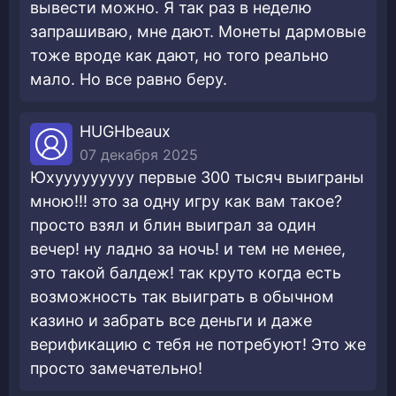
вывести можно. Я так раз в неделю
запрашиваю, мне дают. Монеты дармовые
тоже вроде как дают, но того реально
мало. Но все равно беру.
HUGHbeaux
07 декабря 2025
Юхууууууууу первые 300 тысяч выиграны
мною!!! это за одну игру как вам такое?
просто взял и блин выиграл за один
вечер! ну ладно за ночь! и тем не менее,
это такой балдеж! так круто когда есть
возможность так выиграть в обычном
казино и забрать все деньги и даже
верификацию с тебя не потребуют! Это же
просто замечательно!