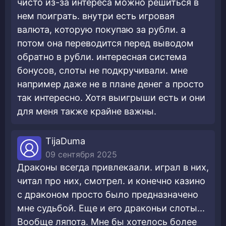
чисто из-за интереса можно решиться в
нем поиграть. внутри есть игровая
валюта, которую покупаю за рубли. а
потом она переводится перед выводом
обратно в рубли. интересная система
бонусов, слоты не подкручивали. мне
например даже не в плане денег а просто
так интересно. Хотя выигрыши есть и они
для меня также крайне важны.
TijaDuma
09 сентября 2025
Драконы всегда привлекаали. играл в них,
читал про них, смотрел. и конечно казино
с драконом просто было предназначено
мне судьбой. Еще и его драконьи слоты...
Вообще ляпота. Мне бы хотелось более