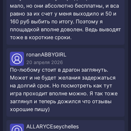
мало, но они абсолютно бесплатны, и вса
равно за их счет у меня выходило и 50 и
160 руб выбить по итогу. Поэтому я
площадкой вполне доволен. Ведь выводят
тоже в короткие сроки.
ronanABBYGIRL
20 апреля 2026
По-любому стоит в драгон заглянуть.
Может и не будет желания задержаться
на долгий срок. Но посмотреть как тут
игра проходит вполне можно. Я так тоже
заглянул и теперь дожился что отзывы
хорошие пишу)
ALLARYCEseychelles