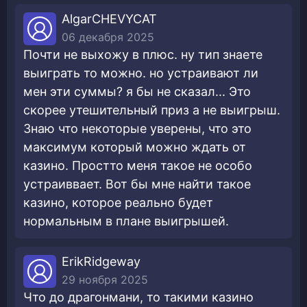
AlgarCHEVYCAT
06 декабря 2025
Почти не выхожу в плюс. ну тип знаете
выиграть то можно. но устраивают ли
мен эти суммы? я бы не сказал... Это
скорее утешительный приз а не выигрыш.
Знаю что некоторые уверены, что это
максимум который можно ждать от
казино. Простто меня такое не особо
устраиввает. Вот бы мне найти такое
казино, которое реально будет
нормальным в плане выигрышей.
ErikRidgeway
29 ноября 2025
Что до драгонмани, то такими казино