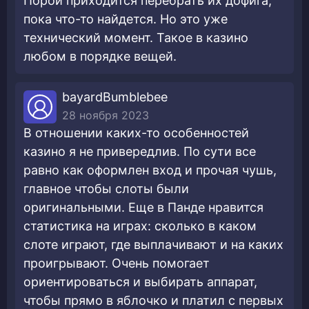
Порой приходится перебрать их дофига,
пока что-то найдется. Но это уже
технический момент. Такое в казино
любом в порядке вещей.
bayardBumblebee
28 ноября 2023
В отношении каких-то особенностей
казино я не привередлив. По сути все
равно как оформлен вход и прочая чушь,
главное чтобы слоты были
оригинальными. Еще в Панде нравится
статистика на играх: сколько в каком
слоте играют, где выплачивают и на каких
проигрывают. Очень помогает
ориентироваться и выбирать аппарат,
чтобы прямо в яблочко и платил с первых