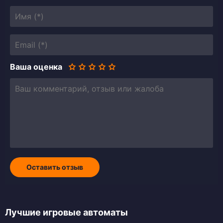
Ваша оценка
Лучшие игровые автоматы