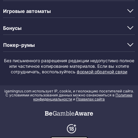
Игровые автоматы
Бонусы
Покер-румы
Без письменного разрешения редакции недопустимо полное
или частичное копирование материалов. Если вы хотите
сотрудничать, воспользуйтесь
формой обратной связи
igamingrus.com использует IP, cookie, и геолокацию посетителей сайта.
С условиями использования данных можно ознакомиться в
Политике
конфиденциальности
и
Правилах сайта