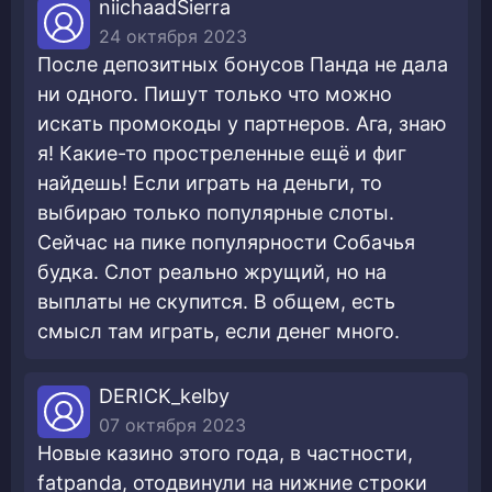
niichaadSierra
24 октября 2023
После депозитных бонусов Панда не дала
ни одного. Пишут только что можно
искать промокоды у партнеров. Ага, знаю
я! Какие-то простреленные ещё и фиг
найдешь! Если играть на деньги, то
выбираю только популярные слоты.
Сейчас на пике популярности Собачья
будка. Слот реально жрущий, но на
выплаты не скупится. В общем, есть
смысл там играть, если денег много.
DERICK_kelby
07 октября 2023
Новые казино этого года, в частности,
fatpanda, отодвинули на нижние строки