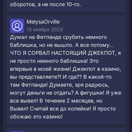
оборотов, а не после 10-го.
MelysaOrville
13 ноября 2023
Думал на Фетпанде срубить немного
баблишка, но не вышло. А все потому...
ЧТО Я СОРВАЛ НАСТОЯЩИЙ ДЖЕКПОТ, я
не просто немного баблишка! Это
впервые в моей жизни! Джекпот в казино,
вы представляете?! И где?? В какой-то
там Фетпанде! Думаете, зря радуюсь,
могут деньги не отдать? А фигушки! Я уже
все вывел! В течение 2 месяцев, но
Вывел! Считай все до копейки! Я просто
обожаю это казино!