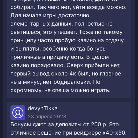
собирал. Так чего нет, уйти всегда можно.
Для начала игры достаточно
элементарных данных, полностью не
светишься, это утешает. Тоже по такому
принципу часто пробую казино на отдачу
и выплаты, особенно когда бонусы
приличные в придачу есть. В целом
казино порадовало. Сверх прибыли нет,
первый вывод около 4к был, но главное
не в минус, нет обдираловки. По-
скромному, не спеша можно играть.
devynTikka
23 апреля 2023
Бонусы дают за депозиты от 200 р. Это
отличное решение при вейджере х40-х50.