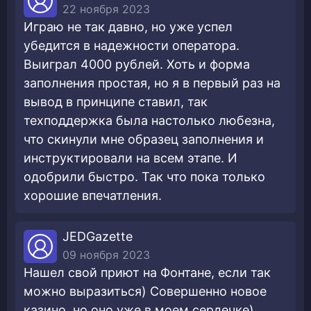
22 ноября 2023
Играю не так давно, но уже успел
убедится в надежности оператора.
Выиграл 4000 рублей. Хоть и форма
заполнения простая, но я в первый раз на
вывод в принципе ставил, так
техподдержка была настолько любезна,
что скинули мне образец заполнения и
инструктировали на всем этапе. И
одобрили быстро. Так что пока только
хорошие впечатления.
JEDGazette
09 ноября 2023
Нашел свой приют на Фонтане, если так
можно выразиться) Совершенно новое
казино, но оно уже в моем сердечке)