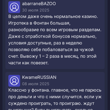
abarraneBAZOO
30 июля 2025
В целом даже очень нормальное казино.
Игротека в Фонтан большая,
разнообразие по всем игровым разделам.
Даже с отработкой бонусов нормально,
условия доступные, раз в неделю
позволяю себе побаловаться за чужой
счет. Вывожу 1 – 2 раза в месяц, по этой
части как повезет.
KwameRUSSIAN
08 июля 2025
Классно у фонтана. главное, что не парюсь
про деньги и что с ними случится. если уж
суждено проиграть, то проиграю. ждут
выигрыши? буду выигрывать, сколько