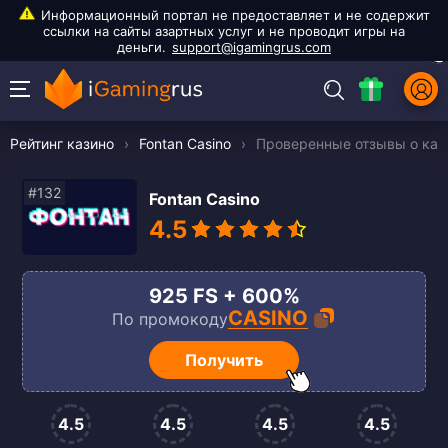
925 FS + 600%
Играть
support@igamingrus.com
Рейтинг казино
›
Fontan Casino
›
Проверенные отзывы о кази
Fontan Casino
4.5
925 FS + 600%
CASINO
По промокоду
Получить
4.5
4.5
4.5
4.5