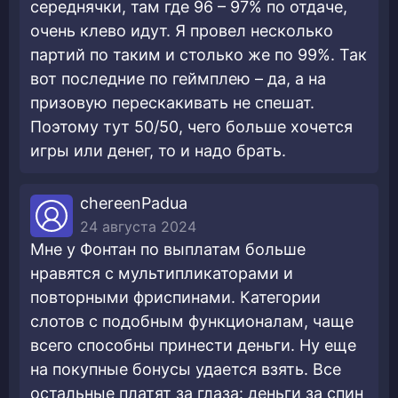
середнячки, там где 96 – 97% по отдаче,
очень клево идут. Я провел несколько
партий по таким и столько же по 99%. Так
вот последние по геймплею – да, а на
призовую перескакивать не спешат.
Поэтому тут 50/50, чего больше хочется
игры или денег, то и надо брать.
chereenPadua
24 августа 2024
Мне у Фонтан по выплатам больше
нравятся с мультипликаторами и
повторными фриспинами. Категории
слотов с подобным функционалам, чаще
всего способны принести деньги. Ну еще
на покупные бонусы удается взять. Все
остальные платят за глаза: деньги за спин