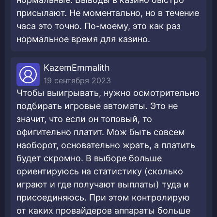
присылают. Не моментально, но в течение
часа это точно. По-моему, это как раз
нормальное время для казино.
KazemEmmalith
19 сентября 2023
Чтобы выигрывать, нужно осмотрительно
подбирать игровые автоматы. Это не
значит, что если он топовый, то
офигительно платит. Мож быть совсем
наоборот, основательно жрать, а платить
будет скромно. В выборе больше
ориентируюсь на статистику (сколько
играют и где получают выплаты) туда и
присоединяюсь. При этом контролирую
от каких провайдеров аппараты больше