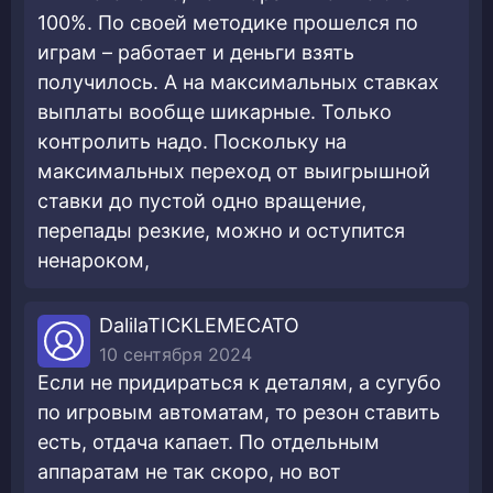
100%. По своей методике прошелся по
играм – работает и деньги взять
получилось. А на максимальных ставках
выплаты вообще шикарные. Только
контролить надо. Поскольку на
максимальных переход от выигрышной
ставки до пустой одно вращение,
перепады резкие, можно и оступится
ненароком,
DalilaTICKLEMECATO
10 сентября 2024
Если не придираться к деталям, а сугубо
по игровым автоматам, то резон ставить
есть, отдача капает. По отдельным
аппаратам не так скоро, но вот