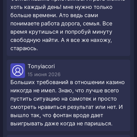
хоть каждый день! мне нужно только
больше времени. Ато ведь сами
понимаете работа дорога, семья. Все
время крутишься и попробуй минуту
свободную найти. А я все же нахожу,
стараюсь.
Tonyiacori
15 июня 2026
Больших требований в отношении казино
никогда не имел. Знаю, что лучше всего
пустить ситуацию на самотек и просто
смотреть нравиться результат или нет. И
вышло так, что фонтан вроде дает
выигрывать даже когда не паришься.