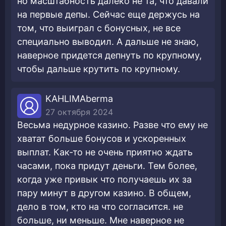
но масштабность далеко не та, что давали
на первые депы. Сейчас еще держусь на
том, что выиграл с бонусных, не все
специально выводил. А дальше не знаю,
наверное придется депнуть по крупному,
чтобы дальше крутить по крупному.
KAHLIMAberma
27 октября 2024
Весьма недурное казино. Разве что ему не
хватат больше бонусов и ускоренных
выплат. Как-то не очень приятно ждать
часами, пока придут деньги. Тем более,
когда уже привык что получаешь их за
пару минут в другом казино. В общем,
дело в том, кто на что согласится. не
больше, ни меньше. Мне наверное не