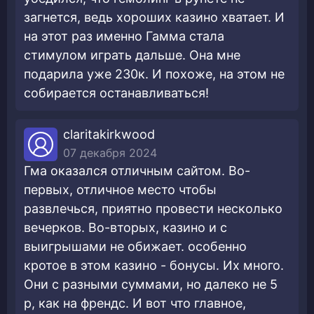
загнется, ведь хороших казино хватает. И
на этот раз именно Гамма стала
стимулом играть дальше. Она мне
подарила уже 230к. И похоже, на этом не
собирается останавливаться!
claritakirkwood
07 декабря 2024
Гма оказался отличным сайтом. Во-
первых, отличное место чтобы
развлечься, приятно провести несколько
вечерков. Во-вторых, казино и с
выигрышами не обижает. особенно
кротое в этом казино - бонусы. Их много.
Они с разными суммами, но далеко не 5
р, как на френдс. И вот что главное,