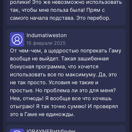
ролики! Это же невозможно использовать
так, чтобы мне польза была! Прям с
самого начала подстава. Это перебор.
Indumatiweston
15 февраля 2025
От чем-чем, а щедростью попрекать Гаму
вообще не выйдет. Такая зашибенная
бонусная программа, что хочется
использовать все по максимуму. Да, это
не так просто. Условия не такие и
простые. Но проблема ли это для меня?
Неа, отнюдь! Я вообще все что хочешь
отыграю! Я так точно сумею! И проверял
это в Гаме не единожды.
IGRAYNEPathfinder