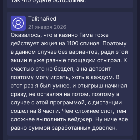
Так что будьте осторожны.
TalithaRed
21 января 2026
Оказалось, что в казино Гама тоже
действует акция на 1100 спинов. Поэтому
в данном случае без вариантов, ради этой
акции я уже разные площадки отыграл. К
счастью это не бездеп, а на депозит
поэтому могу играть, хоть в каждом. В
этот раз я был умнее, и отыгрыш начинал
сразу, не оставляя на потом, поэтому в
случае с этой программой, с дистанции
сошел на 8 части. Чем сложнее слот, тем
сложнее выполнить вейджер. Ну ниче все
равно суммой заработанных доволен.