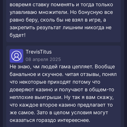
вовремя ставку поменять и тогда только
улавливаю множители. Но бонусную все
равно беру, сколь бы не взял в игре, а
закрепить результат лишним никогда не
будет!
TrevisTitus
08 апреля 2025
Не знаю, чм людей гама цепляет. Вообще
банальное и скучное. читая отзывы, понял
что некоторые приходят потому что
доверяют казино и получают в общем-то
неплохие выигрыши. Ну так я вам скажу,
что каждое второе казино предлагает то
же самое. Зато в целом условия могут
оказаться гораздо интерееснее.