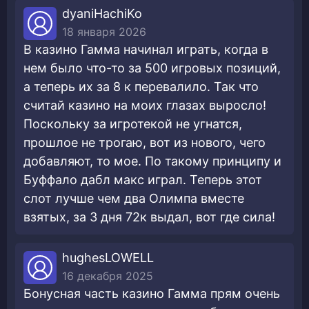
dyaniHachiKo
18 января 2026
В казино Гамма начинал играть, когда в
нем было что-то за 500 игровых позиций,
а теперь их за 8 к перевалило. Так что
считай казино на моих глазах выросло!
Поскольку за игротекой не угнатся,
прошлое не трогаю, вот из нового, чего
добавляют, то мое. По такому принципу и
Буффало дабл макс играл. Теперь этот
слот лучше чем два Олимпа вместе
взятых, за 3 дня 72к выдал, вот где сила!
hughesLOWELL
16 декабря 2025
Бонусная часть казино Гамма прям очень