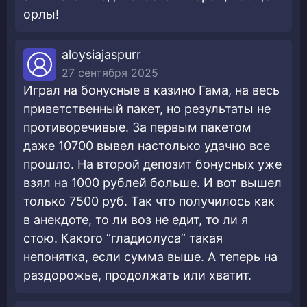
орлы!
aloysiajaspurr
27 сентября 2025
Играл на бонусные в казино Гама, на весь
приветственный пакет, но результаты не
противоречивые. За первым пакетом
даже 10700 вывел настолько удачно все
прошло. На второй депозит бонусных уже
взял на 1000 рублей больше. И вот вышел
только 7500 руб. Так что получилось как
в анекдоте, то ли воз не едит, то ли я
стою. Какого “гладиолуса” такая
непонятка, если сумма выше. А теперь на
раздорожье, продолжать или хватит.