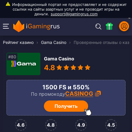
1500 FS и 550%
Играть
support@igamingrus.com
Рейтинг казино
›
Gama Casino
›
Проверенные отзывы о каз
Gama Casino
4.8
1500 FS и 550%
CASINOG
По промокоду
Получить
4.6
4.8
4.9
4.5