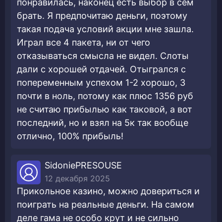
понравилась, наконец есть выбор в сем
брать. Я предпочитаю деньги, поэтому
такая подача условий акции мне зашла.
Играл все 4 пакета, ни от чего
отказываться смысла не видел. Слоты
дали с хорошей отдачей. Отыгрался с
попеременным успехом 1-2 хорошо, 3
почти в ноль, потому как плюс 1356 руб
не считаю прибылью как таковой, а вот
последний, но и взял на 5к так вообще
отлично, 100% прибыль!
SidoniePRESOUSE
12 декабря 2025
Прикольное казино, можно довериться и
поиграть на реальные деньги. На самом
деле гама не особо крут и не сильно