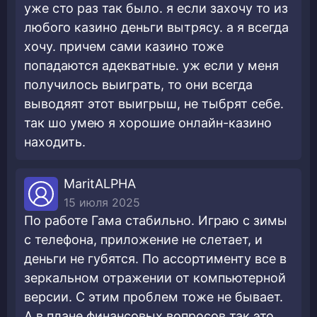
уже сто раз так было. я если захочу то из
любого казино деньги вытрясу. а я всегда
хочу. причем сами казино тоже
попадаются адекватные. уж если у меня
получилось выиграть, то они всегда
выводяят этот выигрыш, не тыбрят себе.
так шо умею я хорошие онлайн-казино
находить.
MaritALPHA
15 июля 2025
По работе Гама стабильно. Играю с зимы
с телефона, приложение не слетает, и
деньги не губятся. По ассортименту все в
зеркальном отражении от компьютерной
версии. С этим проблем тоже не бывает.
А в плане финансовых вопросов так это