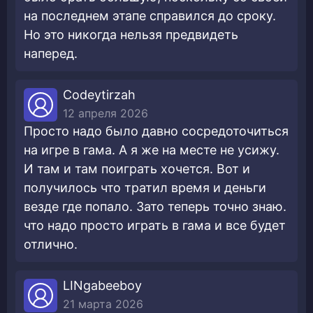
на последнем этапе справился до сроку.
Но это никогда нельзя предвидеть
наперед.
Codeytirzah
12 апреля 2026
Просто надо было давно сосредоточиться
на игре в гама. А я же на месте не усижу.
И там и там поиграть хочется. Вот и
получилось что тратил время и деньги
везде где попало. Зато теперь точно знаю.
что надо просто играть в гама и все будет
отлично.
LINgabeeboy
21 марта 2026