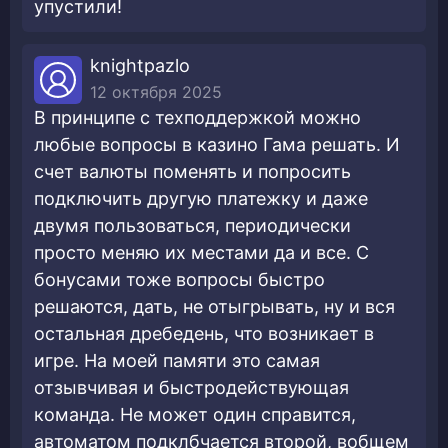
упустили!
knightpazlo
12 октября 2025
В принципе с техподдержкой можно
любые вопросы в казино Гама решать. И
счет валюты поменять и попросить
подключить другую платежку и даже
двумя пользоваться, периодически
просто меняю их местами да и все. С
бонусами тоже вопросы быстро
решаются, дать, не отыгрывать, ну и вся
остальная дребедень, что возникает в
игре. На моей памяти это самая
отзывчивая и быстродействующая
команда. Не может один справится,
автоматом подклбчается второй, вобщем