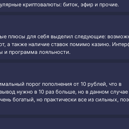
улярные криптовалюты: биток, эфир и прочие.
ные плюсы для себя выделил следующие: возмож
т, а также наличие ставок помимо казино. Интер
сы и программа лояльности.
мальный порог пополнения от 10 рублей, что в
вывод нужно в 10 раз больше, но в данном случае 
чень богатый, но практически все из сильных, по