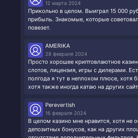
12 марта 2024
Прикольно в целом. Выиграл 15 000 руб
прибыль. Знакомые, которые советовал
повезет.
AMERIKA
28 февраля 2024
Просто хорошее криптовлаютное казино
слотов, лицензия, игры с дилерами. Ест
полгода я тут в неплохом плюсе, хотя 
хотя также иногда катаю на других сайт
Perevertish
16 февраля 2024
В целом казино мне нравится, хотя не 
депозитных бонусов, как на других пло
отсутствия дополнительных фильтров. Н