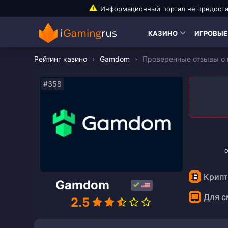
КАЗИНО
ИГРОВЫЕ
Рейтинг казино
›
Gamdom
›
Проверенные отзывы о
О
Крип
Gamdom
Для с
2.5