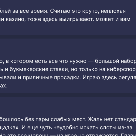
лей за все время. Считаю это круто, неплохая
и казино, тоже здесь выигрывают. может и вам
, в котором есть все что нужно — большой набо
ь и букмекерские ставки, но только на киберспорт
бывали и приличные просадки. Играю здесь регуля
ах.
обошлось без пары слабых мест. Жаль нет станда
щадках. И еще чуть неудобно искать слоты из-за
о это все мелочи — на игре не отражается. Главн