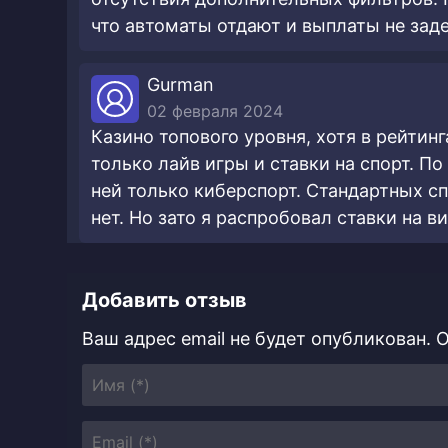
что автоматы отдают и выплаты не зад
Gurman
02 февраля 2024
Казино топового уровня, хотя в рейтин
только лайв игры и ставки на спорт. П
ней только киберспорт. Стандартных с
нет. Но зато я распробовал ставки на 
Добавить отзыв
Ваш адрес email не будет опубликован.
О