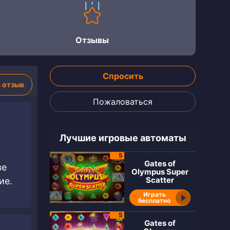
Отзывы
Спросить
 отзыв
Пожаловаться
Лучшие игровые автоматы
5
Gates of
ве
Olympus Super
Scatter
ие.
Играть
бесплатно
5
Gates of