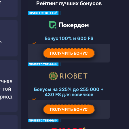
е
Рейтинг лучших бонусов
ПРИВЕТСТВЕННЫЙ
Бонус 100% и 600 FS
ь
ПОЛУЧИТЬ БОНУС
ПРИВЕТСТВЕННЫЙ
учная
т той
Бонусы на 325% до 255 000 +
430 FS для новичков
ериод
ПОЛУЧИТЬ БОНУС
ПРИВЕТСТВЕННЫЙ