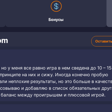
Бонусы
om
Оставить
но у меня все равно игра в нем сведена до 10 – 15
 принципе на них и сижу. Иногда конечно пробую
зали неплохие результаты, но это больше в качест
усовываю и добавляю в список обязательных друг
ь баланс между проигрышем и плюсовой игрой.