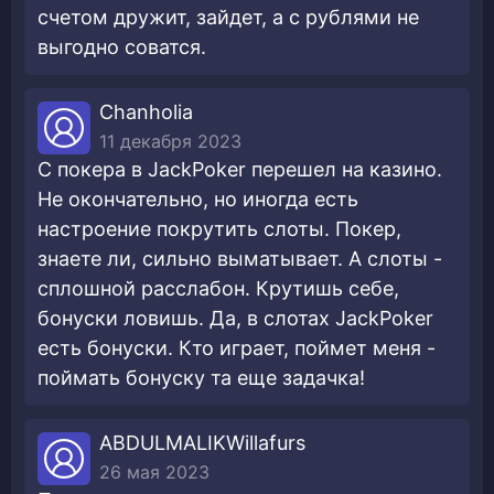
счетом дружит, зайдет, а с рублями не
выгодно соватся.
Chanholia
11 декабря 2023
С покера в JackPoker перешел на казино.
Не окончательно, но иногда есть
настроение покрутить слоты. Покер,
знаете ли, сильно выматывает. А слоты -
сплошной расслабон. Крутишь себе,
бонуски ловишь. Да, в слотах JackPoker
есть бонуски. Кто играет, поймет меня -
поймать бонуску та еще задачка!
ABDULMALIKWillafurs
26 мая 2023