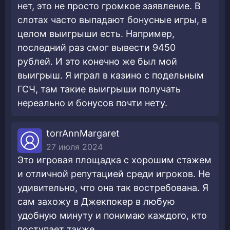
нет, это не просто громкое заявление. В
слотах часто выпадают бонусные игры, в
целом выигрыши есть. Например,
последний раз смог вывести 9450
рублей. И это конечно же был мой
выигрыш. Я играл в казино с подельным
ГСЧ, там такие выигрыши получать
нереально и бонусов почти нету.
torrAnnMargaret
27 июля 2024
Это игровая площадка с хорошим стажем
и отличной репутацией среди игроков. Не
удивительно, что она так востребована. Я
сам захожу в Джекпокер в любую
удобную минуту и понимаю каждого, кто
поступает также.