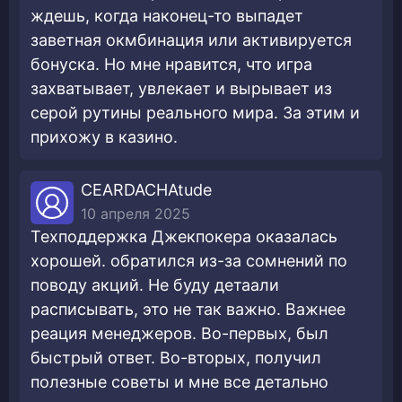
ждешь, когда наконец-то выпадет
заветная окмбинация или активируется
бонуска. Но мне нравится, что игра
захватывает, увлекает и вырывает из
серой рутины реального мира. За этим и
прихожу в казино.
CEARDACHAtude
10 апреля 2025
Техподдержка Джекпокера оказалась
хорошей. обратился из-за сомнений по
поводу акций. Не буду детаали
расписывать, это не так важно. Важнее
реация менеджеров. Во-первых, был
быстрый ответ. Во-вторых, получил
полезные советы и мне все детально