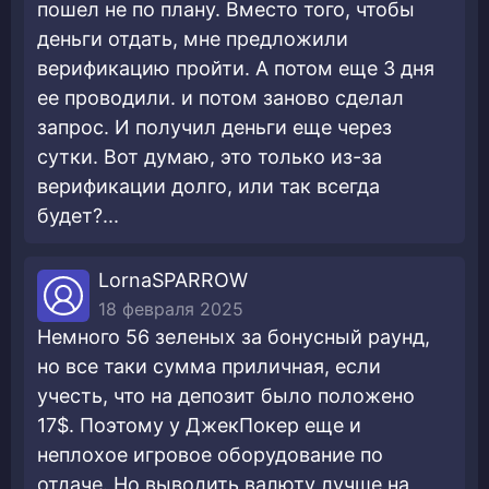
пошел не по плану. Вместо того, чтобы
деньги отдать, мне предложили
верификацию пройти. А потом еще 3 дня
ее проводили. и потом заново сделал
запрос. И получил деньги еще через
сутки. Вот думаю, это только из-за
верификации долго, или так всегда
будет?...
LornaSPARROW
18 февраля 2025
Немного 56 зеленых за бонусный раунд,
но все таки сумма приличная, если
учесть, что на депозит было положено
17$. Поэтому у ДжекПокер еще и
неплохое игровое оборудование по
отдаче. Но выводить валюту лучше на