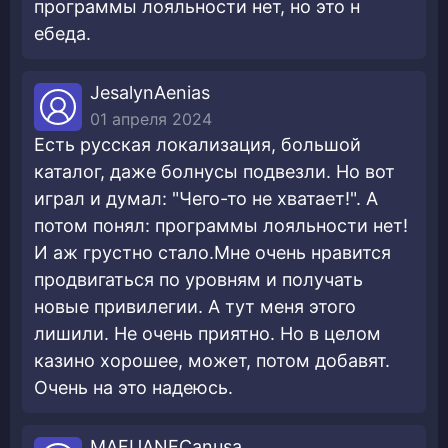
программы лояльности нет, но это н
ебеда.
JesalynAenias
01 апреля 2024
Есть русская локализация, большой
каталог, даже болнусы подвезли. Но вот
играл и думал: "Чего-то не хватает!". А
потом понял: программы лояльности нет!
И аж грустно стало.Мне очень нравится
продвигаться по уровням и получать
новые привилегии. А тут меня этого
лишили. Не очень приятно. Но в целом
казино хорошее, может, потом добавят.
Очень на это надеюсь.
MAFUANECanusa