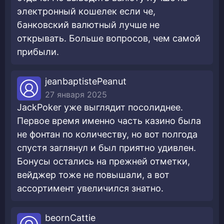
электронный кошелек если че,
банковский валютный лучше не
открывать. Больше вопросов, чем самой
прибыли.
jeanbaptistePeanut
27 января 2025
JackPoker уже выглядит посолиднее.
Первое время именно часть казино была
не фонтан по количеству, но вот полгода
спустя заглянул и был приятно удивлен.
Бонусы остались на прежней отметки,
вейджер тоже не повышали, а вот
ассортимент увеличился знатно.
beornCattie