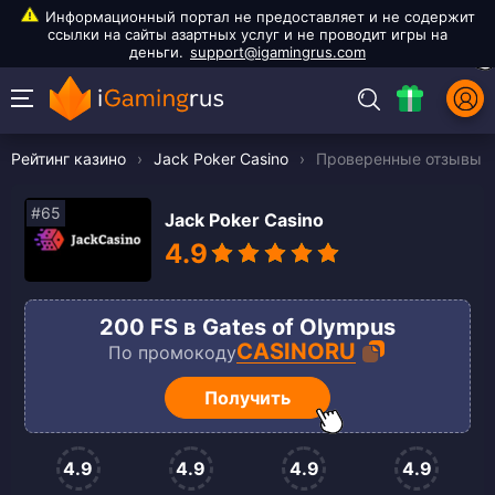
200 FS в Gates of Olympus
Играть
support@igamingrus.com
Рейтинг казино
›
Jack Poker Casino
›
Проверенные отзывы о 
Jack Poker Casino
4.9
200 FS в Gates of Olympus
CASINORU
По промокоду
Получить
4.9
4.9
4.9
4.9