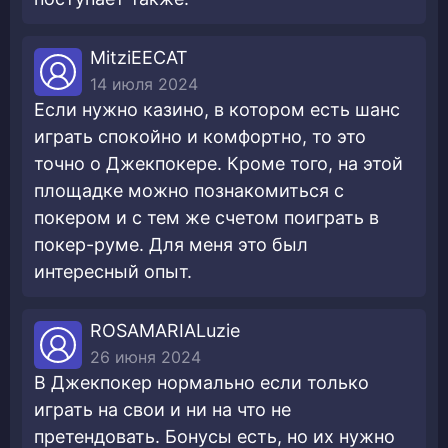
MitziEECAT
14 июля 2024
Если нужно казино, в котором есть шанс
играть спокойно и комфортно, то это
точно о Джекпокере. Кроме того, на этой
площадке можно познакомиться с
покером и с тем же счетом поиграть в
покер-руме. Для меня это был
интересный опыт.
ROSAMARIALuzie
26 июня 2024
В Джекпокер нормально если только
играть на свои и ни на что не
претендовать. Бонусы есть, но их нужно