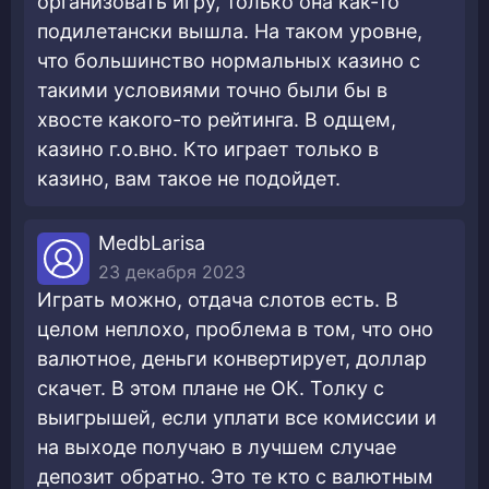
организовать игру, только она как-то
подилетански вышла. На таком уровне,
что большинство нормальных казино с
такими условиями точно были бы в
хвосте какого-то рейтинга. В одщем,
казино г.о.вно. Кто играет только в
казино, вам такое не подойдет.
MedbLarisa
23 декабря 2023
Играть можно, отдача слотов есть. В
целом неплохо, проблема в том, что оно
валютное, деньги конвертирует, доллар
скачет. В этом плане не ОК. Толку с
выигрышей, если уплати все комиссии и
на выходе получаю в лучшем случае
депозит обратно. Это те кто с валютным