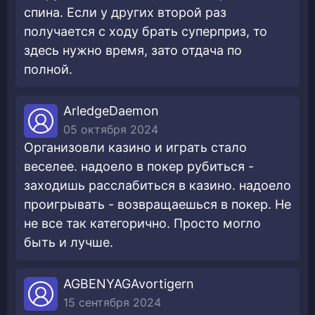
спина. Если у других второй раз
получается с ходу брать суперприз, то
здесь нужно время, зато отдача по
полной.
ArledgeDaemon
05 октября 2024
Организовли казино и играть стало
веселее. надоело в покер рубиться -
заходишь расслабиться в казино. надоело
проигрывать - возвращаешься в покер. Не
не все так категорично. Просто могло
быть и лучше.
AGBENYAGAvortigern
15 сентября 2024