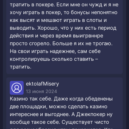
тратить в покере. Если мне он чужд и я не
хочу играть в покер, то бонусы непонятно
как высят и мешают играть в слоты и
выводить. Хорошо, что у них есть период
действия и через время выигрвннре
просто сгорело. Больше я их не трогаю.
На свои играть надежнее, сам себе
контролируешь сколько ставить –
тратить.
ektolafMisery
13 июня 2024
Казино так себе. Даже когда обеденены
две площадки, можно сделать казино
интереснее и выгоднее. А Джекпокер ну
вообще такое себе. Существует чисто