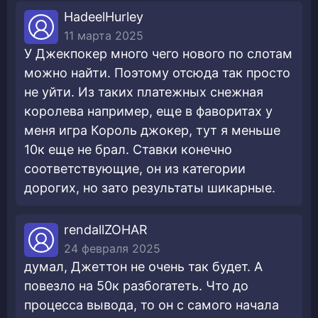
HadeelHurley
11 марта 2025
У Джекпокер много чего нового по слотам
можно найти. Поэтому отсюда так просто
не уйти. Из таких платежных снежная
королева например, еще в фаворитах у
меня игра Король джокер, тут я меньше
10к еще не брал. Ставки конечно
соответствующие, он из категории
дорогих, но зато результаты шикарные.
rendallZOHAR
24 февраля 2025
думал, Джеттон не очень так будет. А
повезло на 50к разбогатеть. Что до
процесса вывода, то он с самого начала