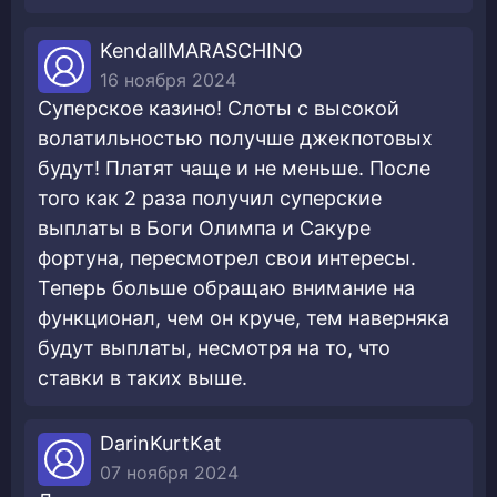
KendallMARASCHINO
16 ноября 2024
Суперское казино! Слоты с высокой
волатильностью получше джекпотовых
будут! Платят чаще и не меньше. После
того как 2 раза получил суперские
выплаты в Боги Олимпа и Сакуре
фортуна, пересмотрел свои интересы.
Теперь больше обращаю внимание на
функционал, чем он круче, тем наверняка
будут выплаты, несмотря на то, что
ставки в таких выше.
DarinKurtKat
07 ноября 2024