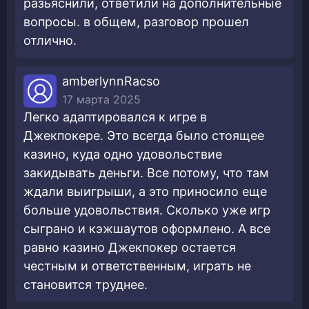
разьяснили, ответили на дополнительные
вопросы. в общем, разговор прошел
отлично.
amberlynnRacso
17 марта 2025
Легко адаптировался к игре в
Джекпокере. Это всегда было стоящее
казино, куда одно удовольствие
закидывать деньги. Все потому, что там
ждали выигрыши, а это приносило еще
больше удовольствия. Сколько уже игр
сыграно и кэжшаутов оформлено. А все
равно казино Джекпокер остается
честным и ответственным, играть не
становится труднее.