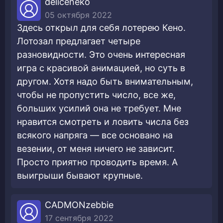
deliceneko
05 октября 2022
Здесь открыл для себя лотерею Кено.
Лотозал предлагает четыре
разновидности. Это очень интересная
игра с красивой анимацией, но суть в
другом. Хотя надо быть внимательным,
чтобы не пропустить число, все же,
больших усилий она не требует. Мне
нравится смотреть и ловить числа без
всякого напряга — все основано на
везении, от меня ничего не зависит.
Просто приятно проводить время. А
выигрыши бывают крупные.
CADMONzebbie
17 сентября 2022