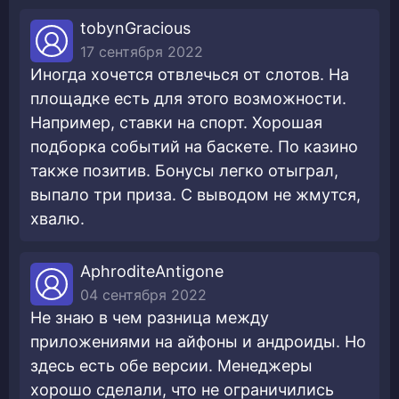
tobynGracious
17 сентября 2022
Иногда хочется отвлечься от слотов. На
площадке есть для этого возможности.
Например, ставки на спорт. Хорошая
подборка событий на баскете. По казино
также позитив. Бонусы легко отыграл,
выпало три приза. С выводом не жмутся,
хвалю.
AphroditeAntigone
04 сентября 2022
Не знаю в чем разница между
приложениями на айфоны и андроиды. Но
здесь есть обе версии. Менеджеры
хорошо сделали, что не ограничились