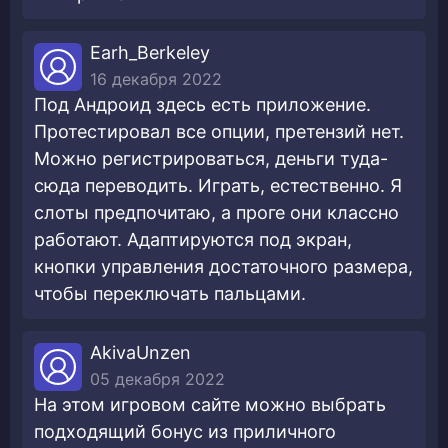
Earh_Berkeley
16 декабря 2022
Под Андроид здесь есть приложение.
Протестировал все опции, претензий нет.
Можно регистрироваться, деньги туда-
сюда переводить. Играть, естественно. Я
слоты предпочитаю, а проге они классно
работают. Адаптируются под экран,
кнопки управления достаточного размера,
чтобы переключать пальцами.
AkivaUnzen
05 декабря 2022
На этом игровом сайте можно выбрать
подходящий бонус из приличного