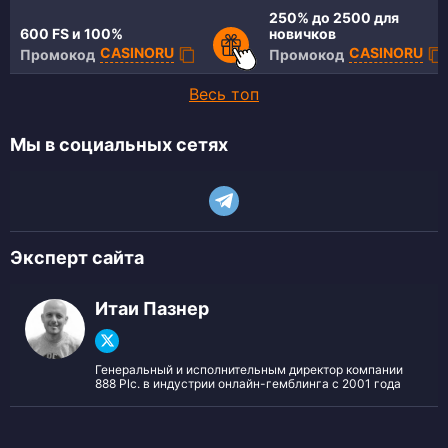
250% до
2500 для
600 FS
и 100%
новичков
CASINORU
CASINORU
Промокод
Промокод
Весь топ
Мы в социальных сетях
Эксперт сайта
Итаи Пазнер
Генеральный и исполнительным директор компании
888 Plc. в индустрии онлайн-гемблинга с 2001 года