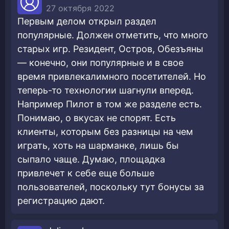
27 октября 2022
Первым делом открыл раздел
популярные. Должен отметить, что много
старых игр. Резидент, Остров, Обезъяны
— конечно, они популярные и в свое
время привлекалимного посетителей. Но
теперь-то технологии шагнули вперед.
Например Пилот в том же разделе есть.
Понимаю, о вкусах не спорят. Есть
клиенты, которым без разницы на чем
играть, хоть на шарманке, лишь бы
сыпало чаще. Думаю, площадка
привлечет к себе еще больше
пользователей, поскольку тут бонусы за
регистрацию дают.