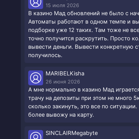
15 июля 2026
В казино Мад обновлений не было с нач
Автоматы работают в одном темпе и вы
подборке уже 12 таких. Там тоже не все
точно получится раскрутить. Просто к
вывести деньги. Вывести конкретную с
получилось.
MARIBELKisha
26 июня 2026
А мне нормально в казино Мад играется
трачу на депозиты при этом не много 5
сколько закинуть, это все по ситуации
более вывожу на карту.
SINCLAIRMegabyte