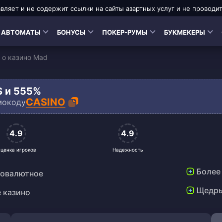
 АВТОМАТЫ
БОНУСЫ
ПОКЕР-РУМЫ
БУКМЕКЕРЫ
 о казино Mad
FS и 555%
CASINO
мокоду
4.9
4.9
ценка игроков
Надежность
боле
товалютное
щедр
 казино