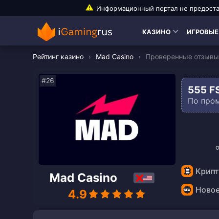
КАЗИНО
ИГРОВЫЕ
Рейтинг казино
›
Mad Casino
›
Проверенные отзывы
555 
По про
О
Крип
Mad Casino
Новое
4.9