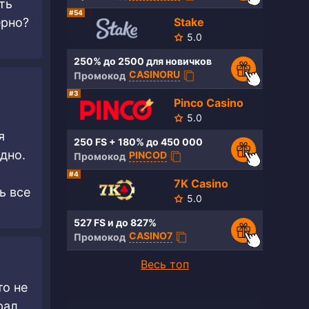
ть
#54
Stake
ерно?
5.0
250% до
2500 для новичков
CASINORU
Промокод
#3
Pinco Casino
5.0
я
250 FS
+ 180% до 450 000
дно.
PINCOD
Промокод
#4
7K Casino
ь все
5.0
527 FS
и до 827%
CASINO7
Промокод
Весь топ
то не
рал.