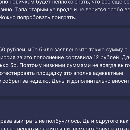
рно новичкам будет неплохо знать, что все еще ес
зино. Тапа старым уе вроде и не верится особо в
 Можно попробовать поиграть.
 50 рублей, ибо было заявлено что такую сумму с
иссия за это пополнение составила 12 рублей. Дл
лько 5р. Поэтому низкими суммами не всегда выго
ротестировать площадку это вполне адекватные
е собрал за неделю. Деньги дополнительно вносит
раза выиграть не полбучилось. Да и сдругого как
тельно неплохие выигрыши, немного бонусы отыг