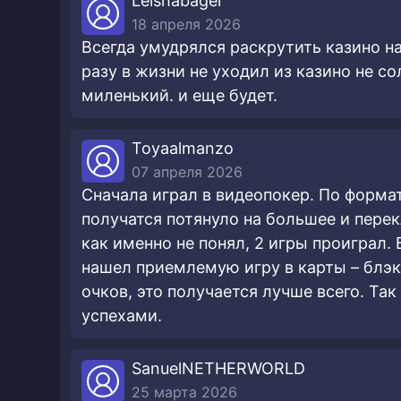
Leishabagel
18 апреля 2026
Всегда умудрялся раскрутить казино на
разу в жизни не уходил из казино не с
миленький. и еще будет.
Toyaalmanzo
07 апреля 2026
Сначала играл в видеопокер. По формат
получатся потянуло на большее и перек
как именно не понял, 2 игры проиграл.
нашел приемлемую игру в карты – блэк
очков, это получается лучше всего. Так
успехами.
SanuelNETHERWORLD
25 марта 2026