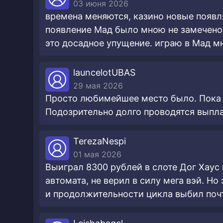
03 июня 2026
времена меняются, казино новые появля
появление Мад было мною не замечено 
это досадное упущение. играю в Мад мн
launcelotUBAS
29 мая 2026
Просто любимейшее место было. Пока 
Подозрительно долго проводятся выплаты
TerezaNespi
01 мая 2026
Выиграл 8300 рублей в слоте Дог Хаус 
автомата, не верил в силу мега вэй. Но
и продолжительности цикла выбил почт