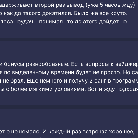
Задерживают второй раз вывод (уже 5 часов жду),
 как до такого докатился. Было же все круто.
оса неудач... понимал что до этого дойдет но
и бонусы разнообразные. Есть вопросы к вейджер
я по выделенному времени будет не просто. Но с
не брал. Еще немного и получу 2 ранг в програм
сы с более мягкими условиями. Вот и жду подход
дет еще немало. И каждый раз встречая хорошее,