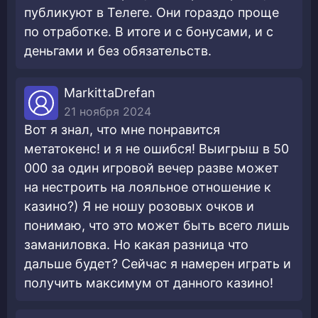
публикуют в Телеге. Они гораздо проще
по отработке. В итоге и с бонусами, и с
деньгами и без обязательств.
MarkittaDrefan
21 ноября 2024
Вот я знал, что мне понравится
метатокенс! и я не ошибся! Выигрыш в 50
000 за один игровой вечер разве может
на нестроить на лояльное отношение к
казино?) Я не ношу розовых очков и
понимаю, что это может быть всего лишь
заманиловка. Но какая разница что
дальше будет? Сейчас я намерен играть и
получить максимум от данного казино!