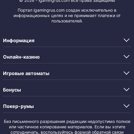
© 2026 - igamingrus.com Все права защищены
Портал igamingrus.com создан исключительно в
информационных целях и не принимает платежи от
пользователей.
Информация
Онлайн-казино
Игровые автоматы
Бонусы
Покер-румы
Без письменного разрешения редакции недопустимо полное
или частичное копирование материалов. Если вы хотите
сотрудничать, воспользуйтесь
формой обратной связи