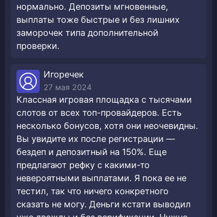
нормально. Депозиты мгновенные,
выплаты тоже быстрые и без лишних
заморочек типа дополнительной
проверки.
Игоречек
27 мая 2024
Классная игровая площадка с тысячами
слотов от всех топ-провайдеров. Есть
несколько бонусов, хотя они неочевидны.
Вы увидите их после регистрации —
бездеп и депозитный на 150%. Еще
предлагают рефку с какими-то
невероятными выплатами. Я пока ее не
тестил, так что ничего конкретного
сказать не могу. Деньги кстати выводил