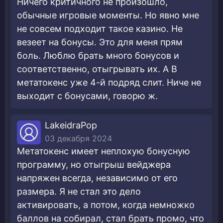
Ничего критичного не произошло,
обычные игровые моменты. Но явно мне
не совсем подходит такое казино. Не
везеет на бонусы. Это для меня прям
боль. Люблю брать много бонусов и
соответственно, отыгрывать их. А В
метатокенс уже 4-й подряд слит. Ниче не
выходит с бонусами, говорю ж.
LakeidraPop
03 декабря 2024
Метатокенс имеет неплохую бонусную
программу, но отыгрыш вейджера
напряжен всегда, независимо от его
размера. Я не стал это дело
активировать, а потом, когда немножко
баллов на собирал, стал брать промо, что