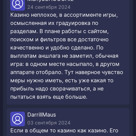
24 сентября 2024
Казино неплохое, в ассортименте игры,
осмысленная их градуировка по
разделам. В плане работы с сайтом,
поиском и фильтров все достаточно
качественно и удобно сделано. По
выплатам аншлага не заметил, обычная
игра: в одном месте насыпало, в другом
аппарате отобрало. Тут наверное чувство
меры нужно иметь, есть уже какая то
прибыль надо сворачиваться, а не
пытаться взять еще больше.
DarrillMaus
03 сентября 2024
Если в общем то казино как казино. Его