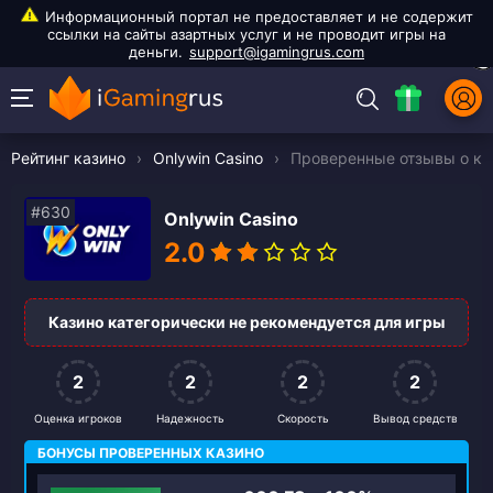
600 FS и 100%
Играть
support@igamingrus.com
Рейтинг казино
›
Onlywin Casino
›
Проверенные отзывы о ка
Onlywin Casino
2.0
Казино категорически не рекомендуется для игры
2
2
2
2
Оценка игроков
Надежность
Скорость
Вывод средств
БОНУСЫ ПРОВЕРЕННЫХ КАЗИНО