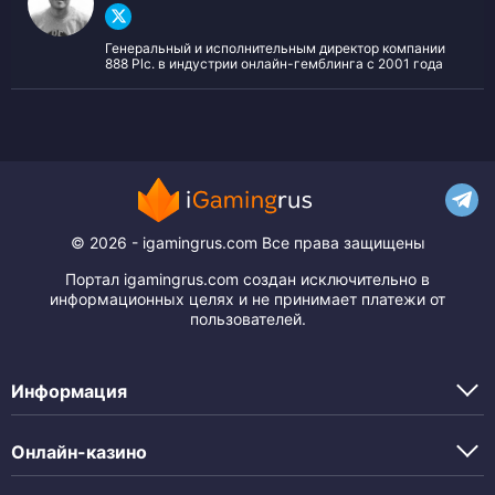
Генеральный и исполнительным директор компании
888 Plc. в индустрии онлайн-гемблинга с 2001 года
© 2026 - igamingrus.com Все права защищены
Портал igamingrus.com создан исключительно в
информационных целях и не принимает платежи от
пользователей.
Информация
Онлайн-казино