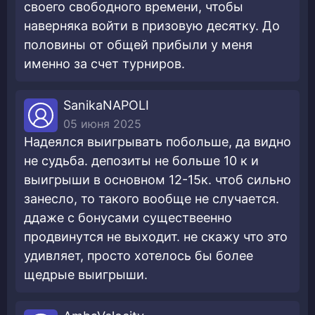
своего свободного времени, чтобы
наверняка войти в призовую десятку. До
половины от общей прибыли у меня
именно за счет турниров.
SanikaNAPOLI
05 июня 2025
Надеялся выигрывать побольше, да видно
не судьба. депозиты не больше 10 к и
выигрыши в основном 12-15к. чтоб сильно
занесло, то такого вообще не случается.
ддаже с бонусами существеенно
продвинутся не выходит. не скажу что это
удивляет, просто хотелось бы более
щедрые выигрыши.