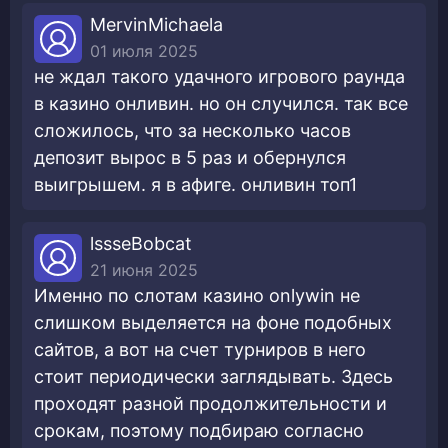
MervinMichaela
01 июля 2025
не ждал такого удачного игрового раунда
в казино онливин. но он случился. так все
сложилось, что за несколько часов
депозит вырос в 5 раз и обернулся
выигрышем. я в афиге. онливин топ1
lssseBobcat
21 июня 2025
Именно по слотам казино onlywin не
слишком выделяется на фоне подобных
сайтов, а вот на счет турниров в него
стоит периодически заглядывать. Здесь
проходят разной продолжительности и
срокам, поэтому подбираю согласно