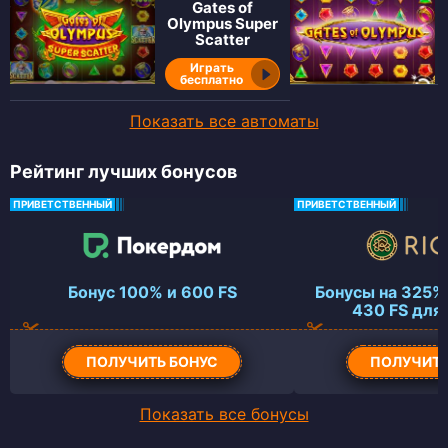
Gates of
Olympus Super
Scatter
Играть
бесплатно
Показать все автоматы
Рейтинг лучших бонусов
ПРИВЕТСТВЕННЫЙ
ПРИВЕТСТВЕННЫЙ
Бонус 100% и 600 FS
Бонусы на 325%
430 FS для
ПОЛУЧИТЬ БОНУС
ПОЛУЧИТЬ
Показать все бонусы