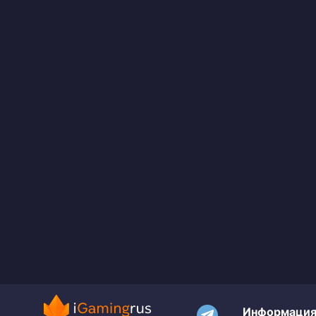
Информаци