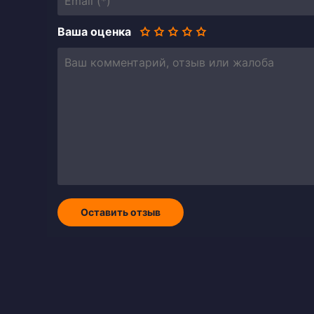
Ваша оценка