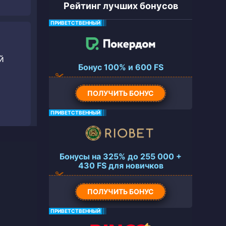
Рейтинг лучших бонусов
ПРИВЕТСТВЕННЫЙ
й
Бонус 100% и 600 FS
ПОЛУЧИТЬ БОНУС
ПРИВЕТСТВЕННЫЙ
Бонусы на 325% до 255 000 +
430 FS для новичков
ПОЛУЧИТЬ БОНУС
ПРИВЕТСТВЕННЫЙ