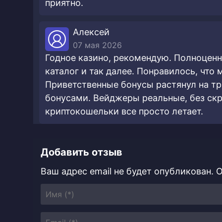
приятно.
Алексей
07 мая 2026
Годное казино, рекомендую. Полноценн
каталог и так далее. Понравилось, что
Приветственные бонусы растянул на тр
бонусами. Вейджеры реальные, без скр
криптокошельки все просто летает.
Добавить отзыв
Ваш адрес email не будет опубликован.
О