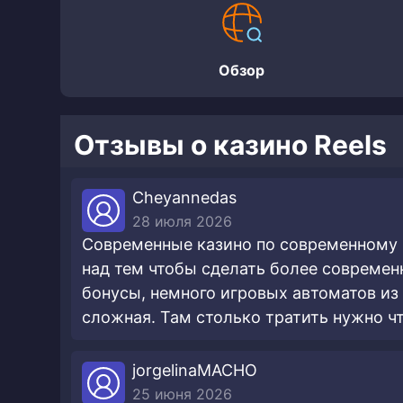
Обзор
Отзывы о казино Reels
Cheyannedas
28 июля 2026
Современные казино по современному н
над тем чтобы сделать более современ
бонусы, немного игровых автоматов из
сложная. Там столько тратить нужно чт
jorgelinaMACHO
25 июня 2026