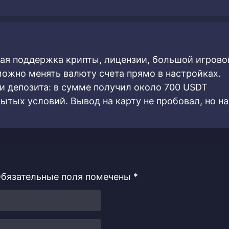
ая поддержка крипты, лицензии, большой игрово
 можно менять валюту счета прямо в настройках.
и депозита: в сумме получил около 700 USDT
ытых условий. Вывод на карту не пробовал, но на
бязательные поля помечены
*