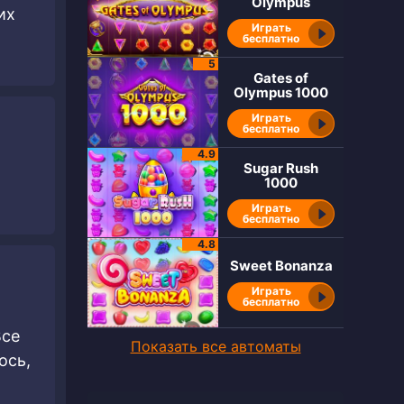
Olympus
их
Играть
бесплатно
5
Gates of
Olympus 1000
Играть
бесплатно
4.9
Sugar Rush
1000
Играть
бесплатно
4.8
Sweet Bonanza
Играть
бесплатно
Все
Показать все автоматы
ось,