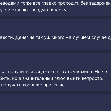
реводами тоже все гладко проходит, без задержек
дую и ставлю твердую пятерку.
ести. Денег не так уж много - в лучшем случае д
.
ка, получить свой джекпот в этом казино. Но чет 
бить, но в значительный плюс выйти непросто.
я получать хорошие призовые.