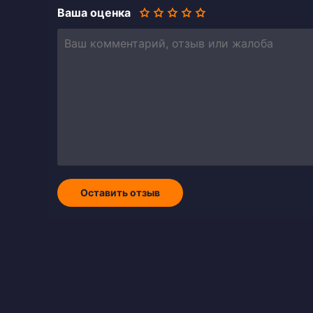
Ваша оценка