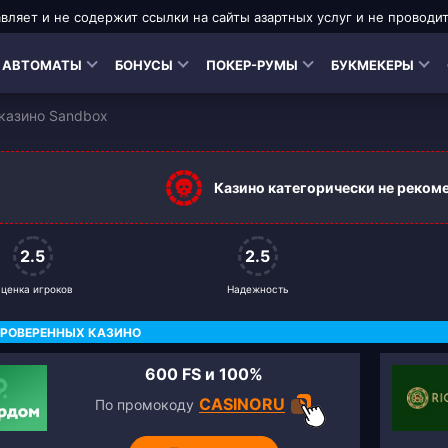
 АВТОМАТЫ
БОНУСЫ
ПОКЕР-РУМЫ
БУКМЕКЕРЫ
казино Sandbox
Казино категорически не реком
2.5
2.5
ценка игроков
Надежность
ПРОВЕРЕННЫХ КАЗИНО
600 FS и 100%
CASINORU
По промокоду