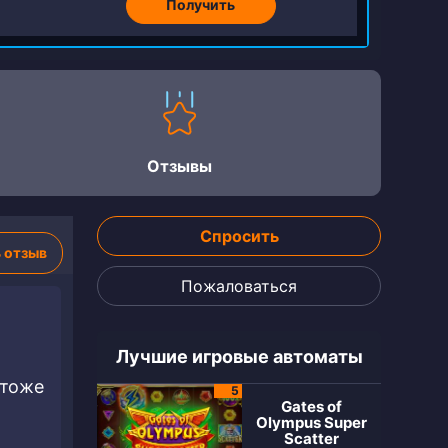
Получить
Отзывы
Спросить
 отзыв
Пожаловаться
Лучшие игровые автоматы
 тоже
5
Gates of
Olympus Super
Scatter