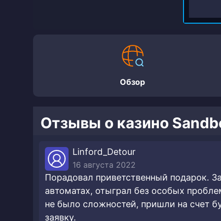
Обзор
Отзывы о казино Sandb
Linford_Detour
16 августа 2022
Порадовал приветственный подарок. За
автоматах, отыграл без особых пробле
не было сложностей, пришли на счет бу
заявку.