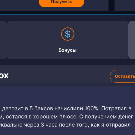
Получить
Бонусы
ox
Оставить
 депозит в 5 баксов начислили 100%. Потратил в
м, остался в хорошем плюсе. С получением денег
квально через 3 часа после того, как я отправил