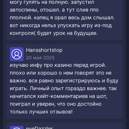
могу гулять на полную. запустил
автоспины, отошел. а тут слив ппо
пполной. капец я орал весь дом слышал.
вот никогда нельз упускать игру из-под
контроля( будет урок на будущее.
Hansshortstop
20 мая 2025
изучаю инфу про казино перед игрой.
плохо или хорошо о нем говорят это не
важно. все равно зарегистрируюсь и буду
играть. Личный опыт гораздо важнее. так
начитался хейт-комментариев на шот,
поиграл и уверен, что оно достойно
только лучших отзывов!
eveDazzler