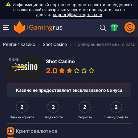
600 FS и 100%
Играть
support@igamingrus.com
Рейтинг казино
›
Shot Casino
›
Проверенные отзывы о казин
Shot Casino
2.0
Казино не предоставляет эксклюзивного бонуса
2
2
2
2
Оценка игроков
Надежность
Скорость
Вывод средств
Криптовалютное