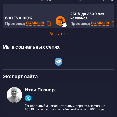
250% до
2500 для
600 FS
и 100%
новичков
CASINORU
CASINORU
Промокод
Промокод
Весь топ
Мы в социальных сетях
Эксперт сайта
Итаи Пазнер
Генеральный и исполнительным директор компании
888 Plc. в индустрии онлайн-гемблинга с 2001 года