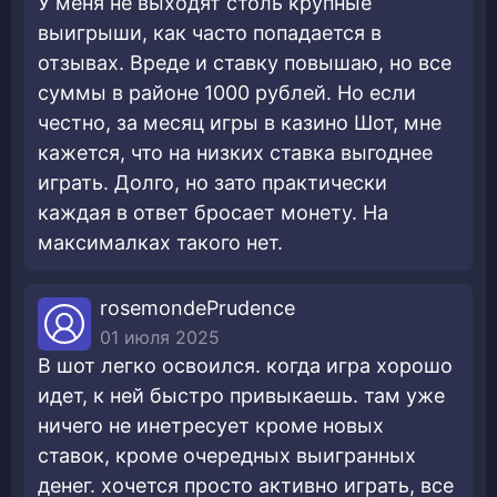
У меня не выходят столь крупные
выигрыши, как часто попадается в
отзывах. Вреде и ставку повышаю, но все
суммы в районе 1000 рублей. Но если
честно, за месяц игры в казино Шот, мне
кажется, что на низких ставка выгоднее
играть. Долго, но зато практически
каждая в ответ бросает монету. На
максималках такого нет.
rosemondePrudence
01 июля 2025
В шот легко освоился. когда игра хорошо
идет, к ней быстро привыкаешь. там уже
ничего не инетресует кроме новых
ставок, кроме очередных выигранных
денег. хочется просто активно играть, все