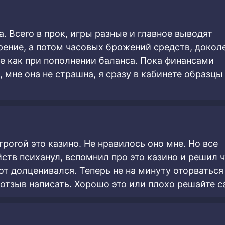
. Всего в прок, игры разные и главное выводят
рение, а потом часовых брожений средств, докол
же как при пополнении баланса. Пока финансами
, мне она не страшна, я сразу в кабинете образцы
рогой это казино. Не нравилось оно мне. Но все
ств психанул, вспомнил про это казино и решил ч
Вот долценивался. Теперь не на минуту оторваться
с отзыв написать. Хорошо это или плохо решайте с