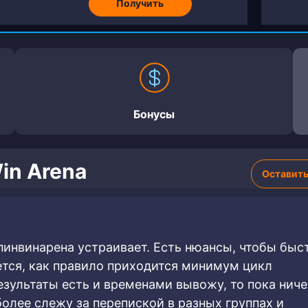
Получить
Бонусы
in Arena
Оставить
Спинвинарена устраивает. Есть нюансы, чтобы быс
ается, как правило приходится минимум цикл
зультаты есть и временами вывожу, то пока ниче
олее слежу за перепиской в разных группах и