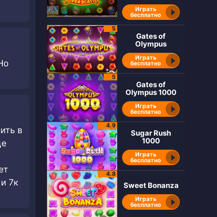
Играть
бесплатно
5
Gates of
Olympus
Играть
Но
бесплатно
5
Gates of
Olympus 1000
Играть
бесплатно
4.9
ить в
Sugar Rush
1000
ще
Играть
бесплатно
ет
4.8
и 7к
Sweet Bonanza
Играть
бесплатно