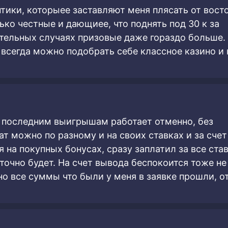
тики, которыее заставляют меня плясать от восто
ько честные и дающиее, что поднять под 30 к за
тельных случаях призовые даже гораздо больше.
 всегда можно подобрать себе классное казино и 
м последним выигрышам работает отменно, без
ат можно по разному и на своих ставках и за счет
 на покупных бонусах, сразу заплатил за все став
точно будет. На счет вывода беспокоится тоже не
но все суммы что были у меня в заявке прошли, о