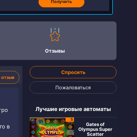
Получить
Отзывы
Спросить
 отзыв
Пожаловаться
Лучшие игровые автоматы
тро
5
Gates of
го в
Olympus Super
Scatter