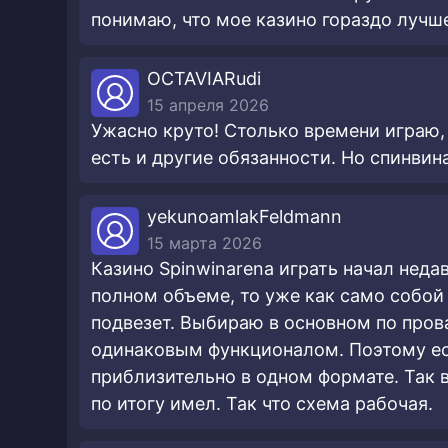
понимаю, что мое казино гораздо лучше
OCTAVIARudi
15 апреля 2026
Ужасно круто! Столько времени играю,
есть и другие обязанности. Но спинвин
yekunoamlakFeldmann
15 марта 2026
Казино Spinwinarena играть начал неда
полном объеме, то уже как само собой
подвезет. Выбираю в основном по прова
одинаковым функционалом. Поэтому ес
приблизительно в одном формате. Так в
по итогу имел. Так что схема рабочая.