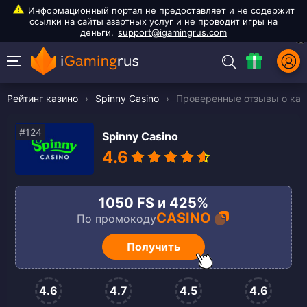
1050 FS и 425%
Играть
support@igamingrus.com
Рейтинг казино
›
Spinny Casino
›
Проверенные отзывы о каз
Spinny Casino
4.6
1050 FS и 425%
CASINO
По промокоду
Получить
4.6
4.7
4.5
4.6