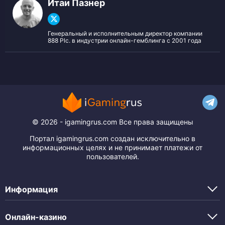
Итаи Пазнер
Генеральный и исполнительным директор компании
888 Plc. в индустрии онлайн-гемблинга с 2001 года
© 2026 - igamingrus.com Все права защищены
Портал igamingrus.com создан исключительно в
информационных целях и не принимает платежи от
пользователей.
Информация
Онлайн-казино