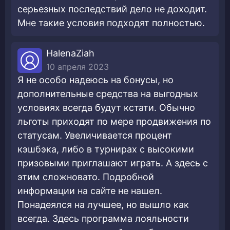
серьезных последствий дело не доходит.
Мне такие условия подходят полностью.
HalenaZiah
10 апреля 2023
Я не особо надеюсь на бонусы, но
дополнительные средства на выгодных
условиях всегда будут кстати. Обычно
льготы приходят по мере продвижения по
статусам. Увеличивается процент
кэшбэка, либо в турнирах с высокими
призовыми приглашают играть. А здесь с
этим сложновато. Подробной
информации на сайте не нашел.
Понадеялся на лучшее, но вышло как
всегда. Здесь программа лояльности