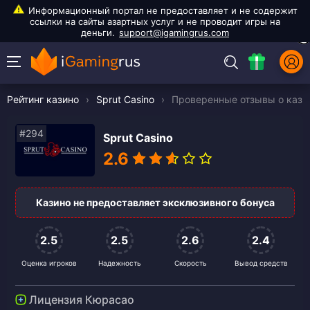
600 FS и 100%
Играть
support@igamingrus.com
Рейтинг казино
›
Sprut Casino
›
Проверенные отзывы о казин
Sprut Casino
2.6
Казино не предоставляет эксклюзивного бонуса
2.5
2.5
2.6
2.4
Оценка игроков
Надежность
Скорость
Вывод средств
лицензия Кюрасао