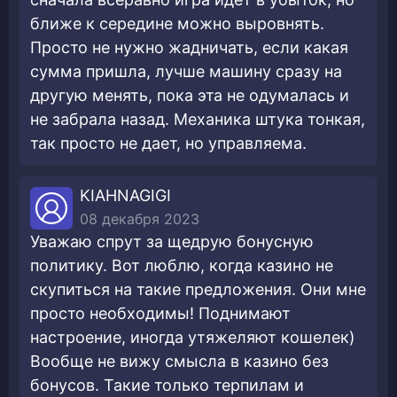
ближе к середине можно выровнять.
Просто не нужно жадничать, если какая
сумма пришла, лучше машину сразу на
другую менять, пока эта не одумалась и
не забрала назад. Механика штука тонкая,
так просто не дает, но управляема.
KIAHNAGIGI
08 декабря 2023
Уважаю спрут за щедрую бонусную
политику. Вот люблю, когда казино не
скупиться на такие предложения. Они мне
просто необходимы! Поднимают
настроение, иногда утяжеляют кошелек)
Вообще не вижу смысла в казино без
бонусов. Такие только терпилам и