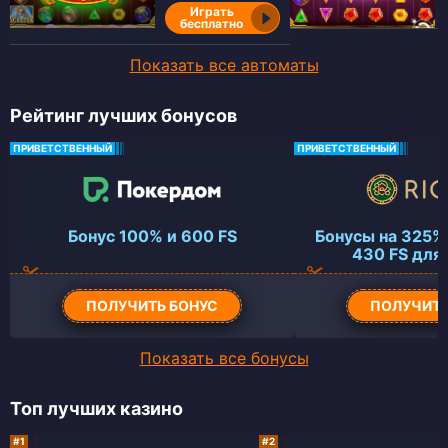
Играть
бесплатно
Показать все автоматы
Рейтинг лучших бонусов
ПРИВЕТСТВЕННЫЙ
ПРИВЕТСТВЕННЫЙ
Бонус 100% и 600 FS
Бонусы на 325%
430 FS для
ПОЛУЧИТЬ БОНУС
ПОЛУЧИТЬ
Показать все бонусы
Топ лучших казино
#1
#2