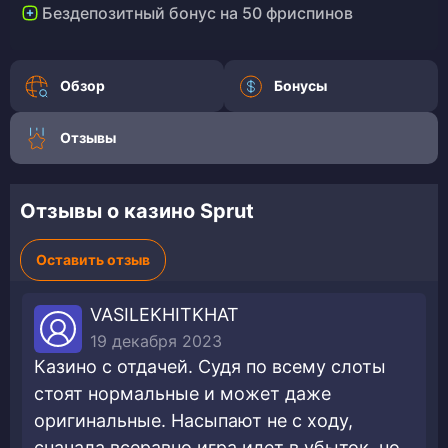
бездепозитный бонус на 50 фриспинов
Обзор
Бонусы
Отзывы
Отзывы о казино Sprut
Оставить отзыв
VASILEKHITKHAT
19 декабря 2023
Казино с отдачей. Судя по всему слоты
стоят нормальные и может даже
оригинальные. Насыпают не с ходу,
сначала всеравно игра идет в убыток, но