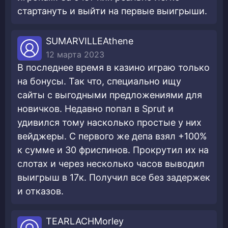
стартануть и выйти на первые выигрыши.
SUMARVILLEAthene
12 марта 2023
В последнее время в казино играю только
на бонусы. Так что, специально ищу
сайты с выгодными предложениями для
новичков. Недавно попал в Sprut и
удивился тому насколько простые у них
вейджеры. С первого же депа взял +100%
к сумме и 30 фриспинов. Прокрутил их на
слотах и через несколько часов выводил
выигрыш в 17к. Получил все без задержек
и отказов.
TEARLACHMorley