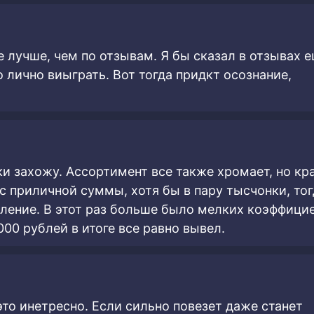
 лучше, чем по отзывам. Я бы сказал в отзывах 
 лично виыграть. Вот тогда придкт осознание,
ки захожу. Ассортимент все также хромает, но кр
 с приличной суммы, хотя бы в пару тысчонки, то
вление. В этот раз больше было мелких коэффицие
00 рублей в итоге все равно вывел.
то инетресно. Если сильно повезет даже станет