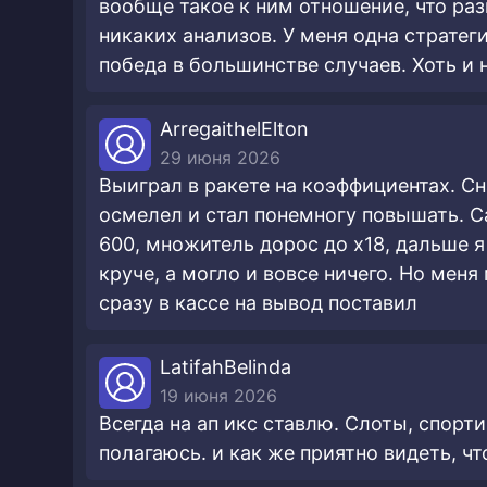
вообще такое к ним отношение, что раз
никаких анализов. У меня одна стратег
победа в большинстве случаев. Хоть и 
ArregaithelElton
29 июня 2026
Выиграл в ракете на коэффициентах. Сна
осмелел и стал понемногу повышать. С
600, множитель дорос до х18, дальше я
круче, а могло и вовсе ничего. Но меня
сразу в кассе на вывод поставил
LatifahBelinda
19 июня 2026
Всегда на ап икс ставлю. Слоты, спорти
полагаюсь. и как же приятно видеть, ч