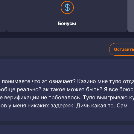
Бонусы
Оставить
 понимаете что эт означает? Казино мне тупо отд
ообще реально? ак такое может быть? Я все боюс
же верификации не трбовалось. Тупо выигрываю к
ов у меня никаких задержк. Дичь какая то. Сам