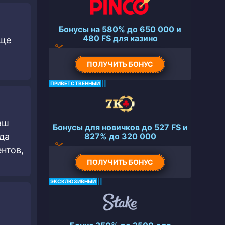
Бонусы на 580% до 650 000 и
480 FS для казино
еще
ПОЛУЧИТЬ БОНУС
ПРИВЕТСТВЕННЫЙ
аш
Бонусы для новичков до 527 FS и
гда
827% до 320 000
нтов,
ПОЛУЧИТЬ БОНУС
ЭКСКЛЮЗИВНЫЙ