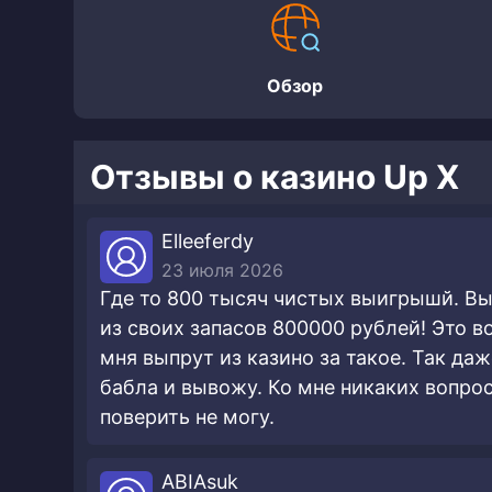
Обзор
Отзывы о казино Up X
Elleeferdy
23 июля 2026
Где то 800 тысяч чистых выигрышй. Вы
из своих запасов 800000 рублей! Это в
мня выпрут из казино за такое. Так да
бабла и вывожу. Ко мне никаких вопрос
поверить не могу.
ABIAsuk