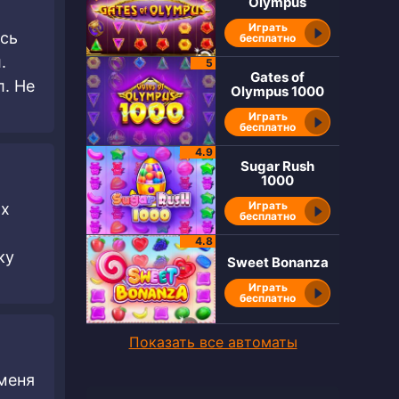
Olympus
Играть
ись
бесплатно
.
5
Gates of
л. Не
Olympus 1000
Играть
бесплатно
4.9
Sugar Rush
1000
Играть
их
бесплатно
4.8
ку
Sweet Bonanza
Играть
бесплатно
Показать все автоматы
меня