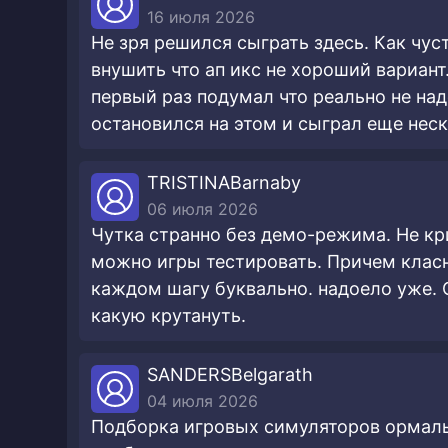
16 июля 2026
Не зря решился сыграть здесь. Как чус
внушить что ап икс не хороший вариант.
первый раз подумал что реально не над
остановился на этом и сыграл еще неск
TRISTINABarnaby
06 июля 2026
Чутка странно без демо-режима. Не кр
можно игры тестировать. Причем класно
каждом шагу буквально. надоело уже. 
какую крутануть.
SANDERSBelgarath
04 июля 2026
Подборка игровых симуляторов ормальн