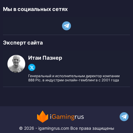
Мы в социальных сетях
Эксперт сайта
Итаи Пазнер
Генеральный и исполнительным директор компании
888 Plc. в индустрии онлайн-гемблинга с 2001 года
© 2026 - igamingrus.com Все права защищены