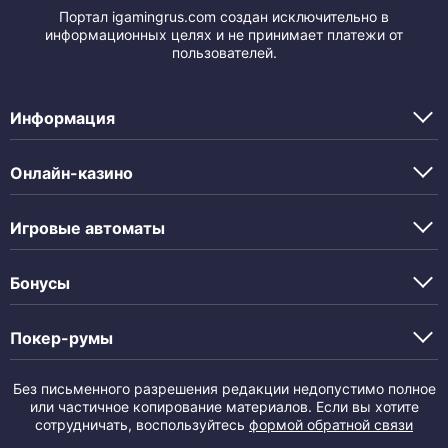
Портал igamingrus.com создан исключительно в
информационных целях и не принимает платежи от
пользователей.
Информация
Онлайн-казино
Игровые автоматы
Бонусы
Покер-румы
Без письменного разрешения редакции недопустимо полное
или частичное копирование материалов. Если вы хотите
сотрудничать, воспользуйтесь
формой обратной связи