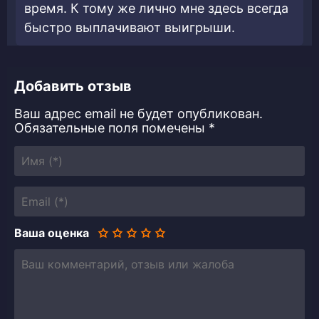
время. К тому же лично мне здесь всегда
быстро выплачивают выигрыши.
Добавить отзыв
Ваш адрес email не будет опубликован.
Обязательные поля помечены
*
Ваша оценка