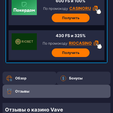
600 FS и 100%
CASINORU
По промокоду
Получить
430 FS и 325%
RIOCASINO
По промокоду
Получить
Обзор
Бонусы
Отзывы
Отзывы о казино Vave