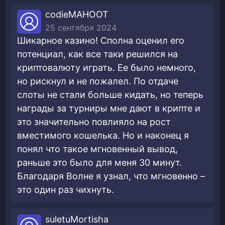
codieMAHOOT
25 сентября 2024
Шикарное казино! Сполна оценил его
потенциал, как все таки решился на
криптовалюту играть. Ее было немного,
но рискнул и не пожалел. По отдаче
слоты не стали больше кидать, но теперь
награды за турниры мне дают в крипте и
это значительно повлияло на рост
вместимого кошелька. Но и наконец я
понял что такое мгновенный вывод,
раньше это было для меня 30 минут.
Благодаря Волне я узнал, что мгновенно –
это один раз чихнуть.
suletuMortisha