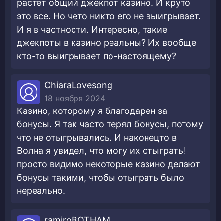
растет общий джекпот казино. И круто
это все. Но чето никто его не выигрывает.
И я в частности. Интересно, такие
джекпоты в казино реальны? Их вообще
кто-то выигрывает по-настоящему?
ChiaraLovesong
18 ноября 2024
Казино, которому я благодарен за
бонусы. Я так часто терял бонусы, потому
что не отыгрывались. И наконецто в
Волна я увидел, что могу их отыграть!
просто видимо некоторые казино делают
бонусы такими, чтобы отыграть было
нереально.
ramiroBOTHAM