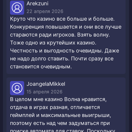
Arekzuni
22 апреля 2026
Круто что казино все больше и больше.
Конкуренция повышается и они все лучше
стараются ради игроков. Взять волну.
Тоже одно из крутейших казино.
Честность и выгодность очевидны. Даже
не надо долго ставить. Почти сразу все
становится очевидным.
JoangelaMikkel
15 апреля 2026
В целом мне казино Волна нравится,
отдача в играх разная, отличается
геймплей и максимальные выигрыши,
поэтому есть над чем задуматься при
поиске автомата для ставок. Поскольку