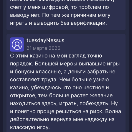
счет у меня цифровой, то проблем по
выводу нет. По тем же причинам могу
играть и выводить без верификации.
tuesdayNessus
21 марта 2026
С этим казино на мой взгляд точно
порядок. Большей мероы выпавшие игры
и бонусы классные, а деньги забрать не
составляет труда. Чем больше узнаю
казино, убеждаюсь что оно честное и
открытое, тем больше растет желание
находиться здесь, играть, побеждать. Ну
и понятно проще решиться на риск. Волна
действительно вернула мне надежду на
классную игру.