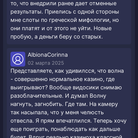
то, что внедрили ранее дает отменные
результаты. Приелись с одной стороны
мне слоты по греческой мифологии, но
они платят и от этого не уйти. Новые
пробую, а деньги беру со старых.
AlbionaCorinna
02 марта 2025
Представляете, как удивилсся, что волна
- совершенно нормальное казино, где
выигрывают? Вообще видосики снимаю
разоблачительные. И думал Волну
нагнуть, загнобить. Где там. На камеру
так насыпала, что у меня челюсть
отвесла. Я прям впечатлился. Теперь хочу
еще поиграть, понаблюдать как дальше
будет. Вдруг реально казиноха классной