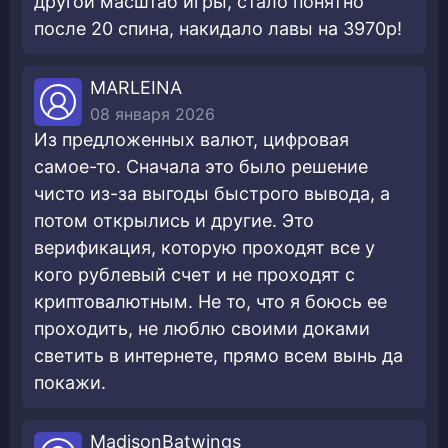
другой масштаб игры, стало понятно
после 20 спина, накидало лавы на 3970р!
MARLEINA
08 января 2026
Из предложенных валют, цифровая
самое-то. Сначала это было решение
чисто из-за выгоды быстрого вывода, а
потом открылись и другие. Это
верификация, которую проходят все у
кого рублевый счет и не проходят с
криптовалютным. Не то, что я боюсь ее
проходить, не люблю своими доками
светить в интернете, прямо всем вынь да
покажи.
MadisonBatwings