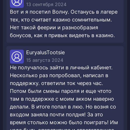
13 сентября 2024
Вот и я посетил Волну. Останусь в лагере
тех, кто считает казино сомнительным.
Нет такой феерии и разнообразия
бонусов, как я привык видееть в казино.
EuryalusTootsie
15 августа 2024
Не получалось зайти в личный кабинет.
Несколько раз попробовал, написал в
поддержку. ответили ток через час.
Потом были смены пароля и еще чтото
там в поддержке с моим акком наверно
делали. В итоге попал в лкю. Но возня со
входом заняла почти полдня! За это
время столько можно было поиграть! Им