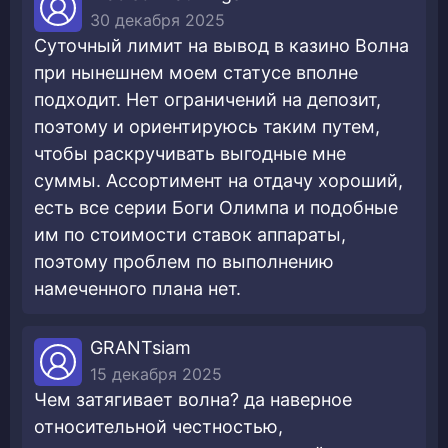
30 декабря 2025
Суточный лимит на вывод в казино Волна
при нынешнем моем статусе вполне
подходит. Нет ограничений на депозит,
поэтому и ориентируюсь таким путем,
чтобы раскручивать выгодные мне
суммы. Ассортимент на отдачу хороший,
есть все серии Боги Олимпа и подобные
им по стоимости ставок аппараты,
поэтому проблем по выполнению
намеченного плана нет.
GRANTsiam
15 декабря 2025
Чем затягивает волна? да наверное
относительной честностью,