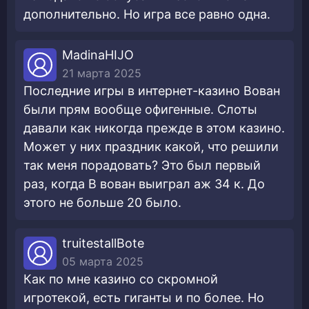
дополнительно. Но игра все равно одна.
MadinaHIJO
21 марта 2025
Последние игры в интернет-казино Вован
были прям вообще офигенные. Слоты
давали как никогда прежде в этом казино.
Может у них праздник какой, что решили
так меня порадовать? Это был первый
раз, когда В вован выиграл аж 34 к. До
этого не больше 20 было.
truitestallBote
05 марта 2025
Как по мне казино со скромной
игротекой, есть гиганты и по более. Но