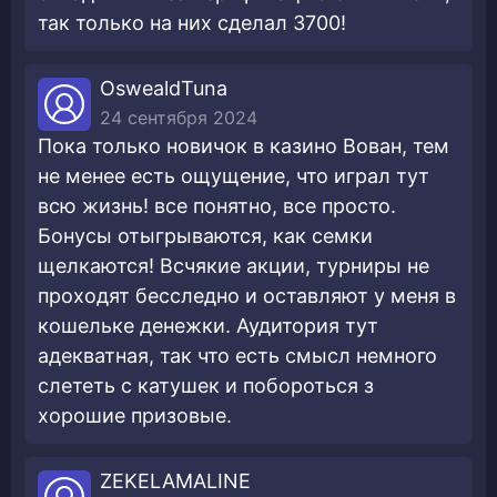
так только на них сделал 3700!
OswealdTuna
24 сентября 2024
Пока только новичок в казино Вован, тем
не менее есть ощущение, что играл тут
всю жизнь! все понятно, все просто.
Бонусы отыгрываются, как семки
щелкаются! Всчякие акции, турниры не
проходят бесследно и оставляют у меня в
кошельке денежки. Аудитория тут
адекватная, так что есть смысл немного
слететь с катушек и побороться з
хорошие призовые.
ZEKELAMALINE