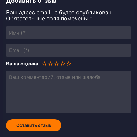
Добавить отзыв
Ваш адрес email не будет опубликован.
Обязательные поля помечены
*
Ваша оценка