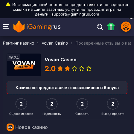
600 FS и 100%
Играть
support@igamingrus.com
Рейтинг казино
›
Vovan Casino
›
Проверенные отзывы о кази
Vovan Casino
2.0
Казино не предоставляет эксклюзивного бонуса
2
2
2
2
Оценка игроков
Надежность
Скорость
Вывод средств
Новое казино