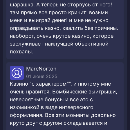
шарашка. А теперь не оторвусь от него!
там прямо все просто кричит: возьми
меня и выиграй денег! и мне не нужно
оправдывать казно, хвалить без причины.
наоборот, очень крутое казино, которое
заслуживает наилучшей объективной
похвалы.
MareNorton
01 июня 2025
Казино "с характером"". и ппотому мне
очень нравится. Бомбические выигрыши,
невероятные бонусы и все это с
изюминкой в виде интеересного
оформления. Все эти моменты довольно
круто друг с другом складываеется и