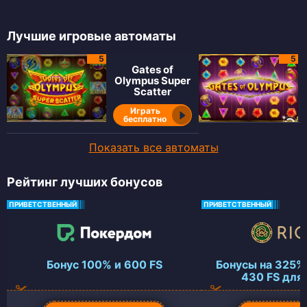
Лучшие игровые автоматы
5
5
Gates of
Olympus Super
Scatter
Играть
бесплатно
Показать все автоматы
Рейтинг лучших бонусов
ПРИВЕТСТВЕННЫЙ
ПРИВЕТСТВЕННЫЙ
Бонус 100% и 600 FS
Бонусы на 325%
430 FS для