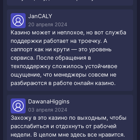
JanCALY
20 апреля 2024
Казино может и неплохое, но вот служба
поддержки работает на троечку. А
саппорт как ни крути ― это уровень
сервиса. После обращения в
техподдержку сложилось устойчивое
ощущение, что менеджеры совсем не
разбираются в работе онлайн казино.
DawanaHiggins
03 апреля 2024
Захожу в это казино по выходным, чтобы
расслабиться и отдохнуть от рабочей
недели. В целом мне здесь все нравится.