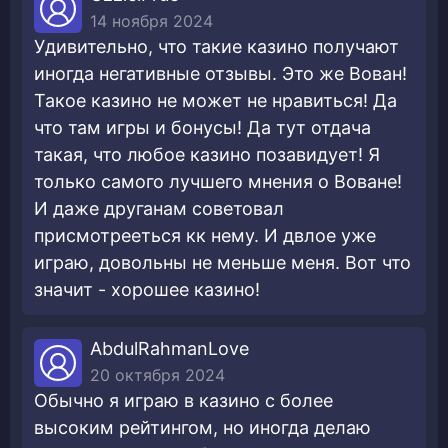
14 ноября 2024
Удивительно, что такие казино получают
иногда негативные отзывы. Это же Вован!
Такое казино не может не нравиться! Да
что там игры и бонусы! Да тут отдача
такая, что любое казино позавидует! Я
только самого лучшего мнения о Воване!
И даже друганам советовал
присмотрееться кк нему. И двлое уже
играю, довольны не меньше меня. Вот что
значит - хорошее казино!
AbdulRahmanLove
20 октября 2024
Обычно я играю в казино с более
высоким рейтингом, но иногда делаю