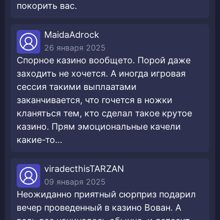
покорить вас.
MaidaAdrock
26 января 2025
Спорное казино вообщето. Порой даже
заходить не хочется. А иногда игровая
сессия такими выплаатами
заканчивается, что гочется в ножки
кланяться тем, кто сделал такое крутое
казино. Прям эмоциональные качели
какие-то...
viradecthisTARZAN
09 января 2025
Неожиданно приятный сюрприз подарил
вечер проведенный в казино Вован. А