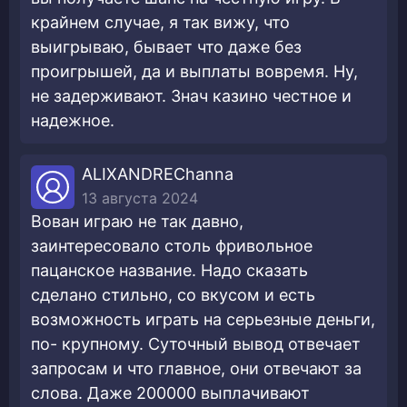
крайнем случае, я так вижу, что
выигрываю, бывает что даже без
проигрышей, да и выплаты вовремя. Ну,
не задерживают. Знач казино честное и
надежное.
ALIXANDREChanna
13 августа 2024
Вован играю не так давно,
заинтересовало столь фривольное
пацанское название. Надо сказать
сделано стильно, со вкусом и есть
возможность играть на серьезные деньги,
по- крупному. Суточный вывод отвечает
запросам и что главное, они отвечают за
слова. Даже 200000 выплачивают