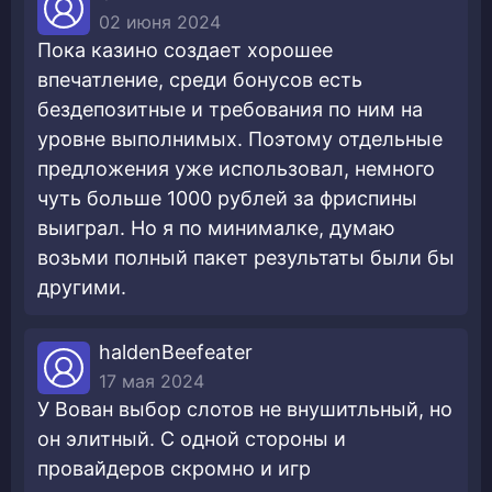
02 июня 2024
Пока казино создает хорошее
впечатление, среди бонусов есть
бездепозитные и требования по ним на
уровне выполнимых. Поэтому отдельные
предложения уже использовал, немного
чуть больше 1000 рублей за фриспины
выиграл. Но я по минималке, думаю
возьми полный пакет результаты были бы
другими.
haldenBeefeater
17 мая 2024
У Вован выбор слотов не внушитльный, но
он элитный. С одной стороны и
провайдеров скромно и игр