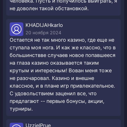
человека. Пусть и получилось выиграть, я
не доволен такой обстановкой.
KHADIJAHkarlo
20 ноября 2024
Остается не так много казино, где еще не
ступала моя нога. И как же классно, что в
большинствве случаев новое попавшееся
на глаза казино оказывается таким
крутым и интересным! Вован меня тоже
не разочаровал. Казино и внешне
классное, и в плане игр привлекательное.
С удовольствием заценил все, что
предлагают -- первые бонусы, акции,
турниры.
UzzielPrue