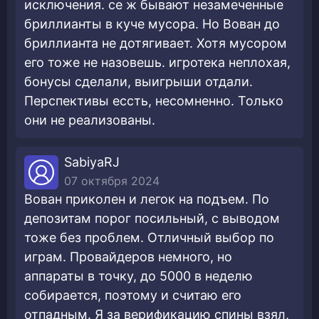
исключения. се ж бывают незамеченные
бриллианты в куче мусора. Но Вован до
бриллианта не дотягивает. Хотя мусором
его тоже не назовешь. игротека неплохая,
бонусы сделали, выигрыши отдали.
Перспективы ессть, несомненно. Только
они не реализованы.
SabiyaRJ
07 октября 2024
Вован приколен и легок на подъем. По
депозитам порог посильный, с выводом
тоже без проблем. Отличный выбор по
играм. Провайдеров немного, но
аппараты в точку, до 5000 в неделю
собирается, поэтому и считаю его
отпадным. Я за верификацию спины взял,