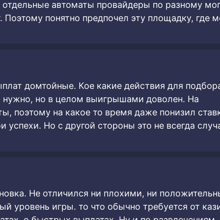
е) отдельные автоматы провайдеры по разному мо
т. Поэтому понятно предпочел эту площадку, где 
ыплат домтойные. Кое какие действия для подбор
 нужно, но в целом выигрышами доволен. На
ы, поэтому на какое то время даже понизил ставк
 успехи. Но с другой стороны это не всегда случ
ановка. Не отличился ни плохими, ни положитель
й уровень игры. то что обычно требуется от каз
атах, о быстрых выплатах. Ну и по развлечениям