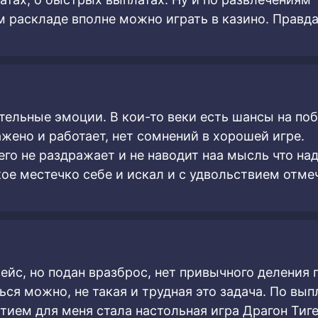
м раскладе вполне можно играть в казино. Правда
тельные эмоции. В кои-то веки есть шансы на поб
жено и работает, нет сомнений в хорошей игре.
го не раздражает и не наводит наа мысль что на
кое местечко себе и искал и с удвольствием отме
йс, но подан вразброс, нет привычного деления 
ся можно, не такая и трудная это задача. По вы
ытием для меня стала настольная игра Драгон Тиге