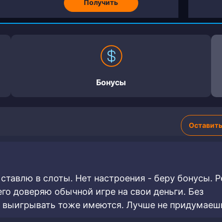
Получить
Бонусы
Оставить
- ставлю в слоты. Нет настроения - беру бонусы. 
его доверяю обычной игре на свои деньги. Без
ы выигрывать тоже имеются. Лучше не придумаеш