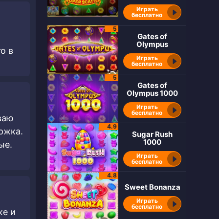
Играть
бесплатно
5
Gates of
Olympus
о в
Играть
бесплатно
5
Gates of
Olympus 1000
Играть
бесплатно
ваю
4.9
ржка.
Sugar Rush
1000
ые.
Играть
бесплатно
4.8
Sweet Bonanza
Играть
бесплатно
же и