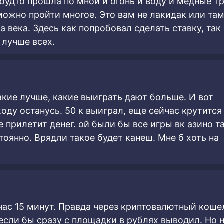
удто прошла по мной и огонь и воду и медные т
можно пройти многое. Это вам не лакидак или та
а века. Здесь как попробовал сделать ставку, так
 лучше всех.
кие лучше, какие выиграть дают больше. И вот
ходу останусь. 50 к выиграл, еще сейчас крутится
 прилетит денег. ой были бы все игры вк азино т
оянно. Врядли такое будет канеш. Мне б хоть на
час 15 минут. Правда через криптовалютный коше
сли бы сразу с площадки в рублях выводил. Но 