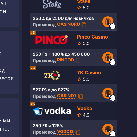
Stake
гут
5.0
мои
250% до
2500 для новичков
CASINORU
Промокод
#3
Pinco Casino
5.0
а
250 FS
+ 180% до 450 000
PINCOD
Промокод
#4
у,
7K Casino
ается,
5.0
527 FS
и до 827%
CASINO7
Промокод
#5
Vodka
4.9
ными
350 FS
и 125%
ино,
VODCIS
Промокод