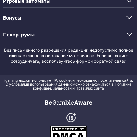
Игровые автоматы
Бонусы
Покер-румы
Без письменного разрешения редакции недопустимо полное
или частичное копирование материалов. Если вы хотите
сотрудничать, воспользуйтесь
формой обратной связи
igamingrus.com использует IP, cookie, и геолокацию посетителей сайта.
С условиями использования данных можно ознакомиться в
Политике
конфиденциальности
и
Правилах сайта