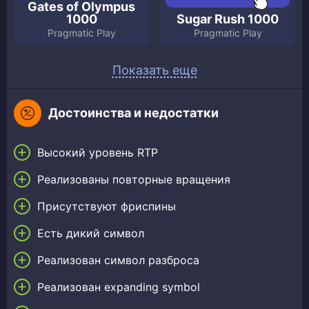
Gates of Olympus
1000
Sugar Rush 1000
Pragmatic Play
Pragmatic Play
Показать еще
Достоинства и недостатки
Высокий уровень RTP
Реализованы повторные вращения
Присутствуют фриспины
Есть дикий символ
Реализован символ разброса
Реализован expanding symbol