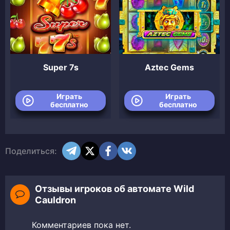
Super 7s
Aztec Gems
Играть
Играть
бесплатно
бесплатно
Поделиться:
Отзывы игроков об автомате Wild
Cauldron
Комментариев пока нет.