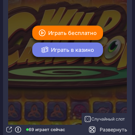
Играть бесплатно
Играть в казино
Случайный слот
Развернуть
69 играет сейчас