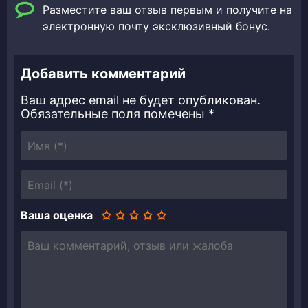
Разместите ваш отзыв первым и получите на
электронную почту эксклюзивный бонус.
Добавить комментарий
Ваш адрес email не будет опубликован.
Обязательные поля помечены
*
Ваша оценка