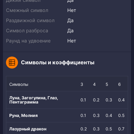
Дикий символ
Да
Смежный символ
Нет
Раздвижной символ
Да
Символ разброса
Да
Раунд на удвоение
Нет
Символы и коэффициенты
Символы
3
4
5
6
Луна, Загогулина, Глаз,
0.1
0.2
0.3
0.4
Пентаграмма
Руна, Молния
0.1
0.3
0.4
0.5
Лазурный дракон
0.2
0.3
0.5
0.7