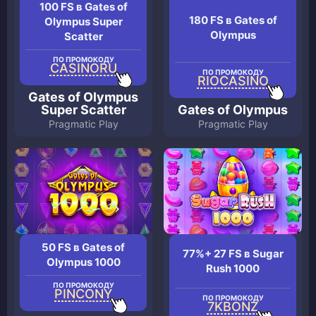
100 FS в Gates of
180 FS в Gates of
Olympus Super
Olympus
Scatter
ПО ПРОМОКОДУ
CASINORU
ПО ПРОМОКОДУ
RIOCASINO
Gates of Olympus
Super Scatter
Gates of Olympus
Pragmatic Play
Pragmatic Play
50 FS в Gates of
77%+ 27 FS в Sugar
Olympus 1000
Rush 1000
ПО ПРОМОКОДУ
PINCONY
ПО ПРОМОКОДУ
7KBONZ