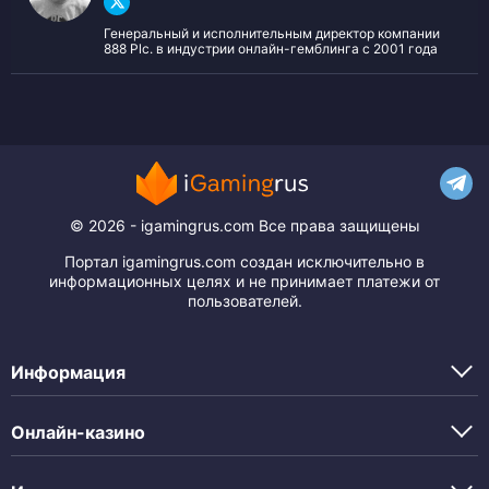
Генеральный и исполнительным директор компании
888 Plc. в индустрии онлайн-гемблинга с 2001 года
© 2026 - igamingrus.com Все права защищены
Портал igamingrus.com создан исключительно в
информационных целях и не принимает платежи от
пользователей.
Информация
Онлайн-казино