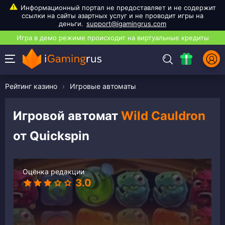
support@igamingrus.com
Рейтинг казино
›
Игровые автоматы
Игровой автомат
Wild Cauldron
от Quickspin
Оценка редакции
3.0