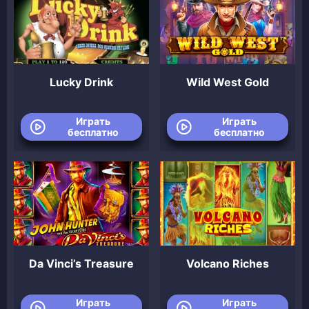
Lucky Drink
Wild West Gold
Играть
Играть
бесплатно
бесплатно
Da Vinci’s Treasure
Volcano Riches
Играть
Играть