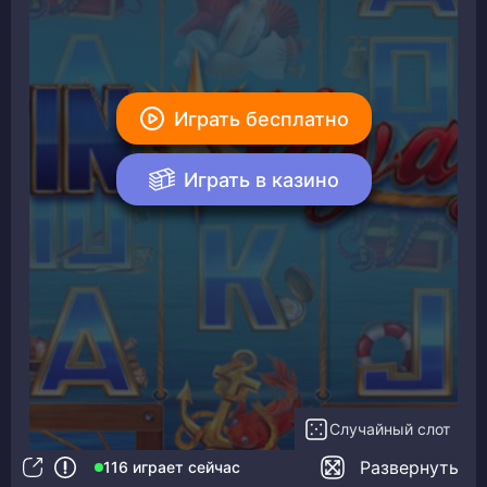
Играть бесплатно
Играть в казино
Случайный слот
Развернуть
116 играет сейчас