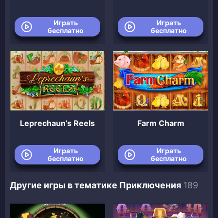
Играть
Играть
бесплатно
бесплатно
Leprechaun’s Reels
Farm Charm
Играть
Играть
бесплатно
бесплатно
Другие игры в тематике Приключения