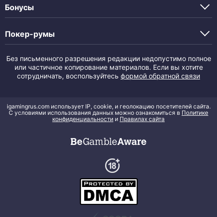
Бонусы
Покер-румы
Без письменного разрешения редакции недопустимо полное
или частичное копирование материалов. Если вы хотите
сотрудничать, воспользуйтесь
формой обратной связи
igamingrus.com использует IP, cookie, и геолокацию посетителей сайта.
С условиями использования данных можно ознакомиться в
Политике
конфиденциальности
и
Правилах сайта