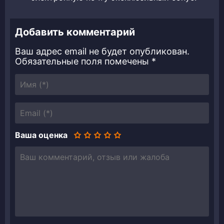
Добавить комментарий
Ваш адрес email не будет опубликован.
Обязательные поля помечены
*
Ваша оценка