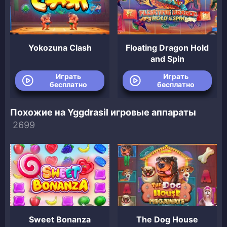
Yokozuna Clash
Floating Dragon Hold
and Spin
Играть
Играть
бесплатно
бесплатно
Похожие на Yggdrasil игровые аппараты
Sweet Bonanza
The Dog House