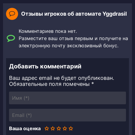
Отзывы игроков об автомате Yggdrasil
Комментариев пока нет.
Разместите ваш отзыв первым и получите на
электронную почту эксклюзивный бонус.
Добавить комментарий
Ваш адрес email не будет опубликован.
Обязательные поля помечены
*
Ваша оценка