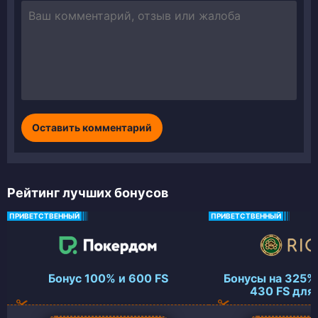
Рейтинг лучших бонусов
ПРИВЕТСТВЕННЫЙ
ПРИВЕТСТВЕННЫЙ
Бонус 100% и 600 FS
Бонусы на 325%
430 FS для