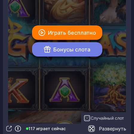
Играть бесплатно
Бонусы слота
Случайный слот
Развернуть
117 играет сейчас