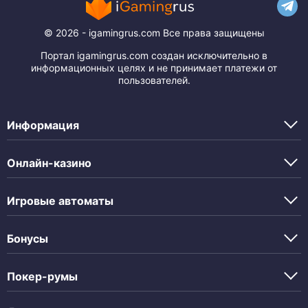
© 2026 - igamingrus.com Все права защищены
Портал igamingrus.com создан исключительно в
информационных целях и не принимает платежи от
пользователей.
Информация
Онлайн-казино
Игровые автоматы
Бонусы
Покер-румы