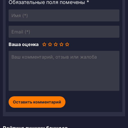
Обязательные поля помечены
*
Ваша оценка