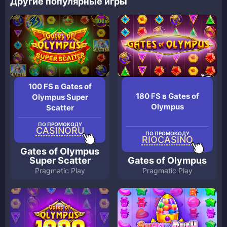
Другие популярные игры
100 FS в Gates of
180 FS в Gates of
Olympus Super
Olympus
Scatter
ПО ПРОМОКОДУ
CASINORU
ПО ПРОМОКОДУ
RIOCASINO
Gates of Olympus
Super Scatter
Gates of Olympus
Pragmatic Play
Pragmatic Play