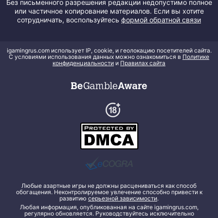
Без письменного разрешения редакции недопустимо полное
или частичное копирование материалов. Если вы хотите
сотрудничать, воспользуйтесь
формой обратной связи
igamingrus.com использует IP, cookie, и геолокацию посетителей сайта.
С условиями использования данных можно ознакомиться в
Политике
конфиденциальности
и
Правилах сайта
Любые азартные игры не должны расцениваться как способ
обогащения. Неконтролируемое увлечение способно привести к
развитию
серьезной зависимости
.
Любая информация, опубликованная на сайте igamingrus.com,
регулярно обновляется. Руководствуйтесь исключительно