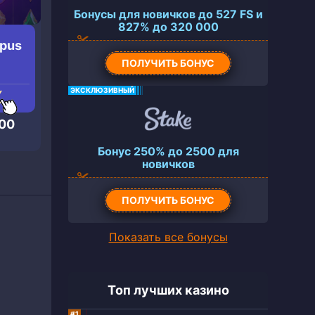
Бонусы для новичков до 527 FS и
827% до 320 000
mpus
ПОЛУЧИТЬ БОНУС
ЭКСКЛЮЗИВНЫЙ
Y
000
Бонус 250% до 2500 для
новичков
ПОЛУЧИТЬ БОНУС
Показать все бонусы
Топ лучших казино
#1