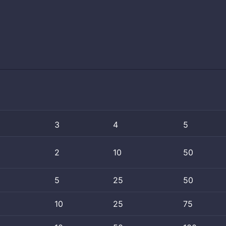
3
4
5
2
10
50
5
25
50
10
25
75