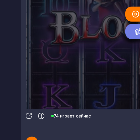
74 играет сейчас