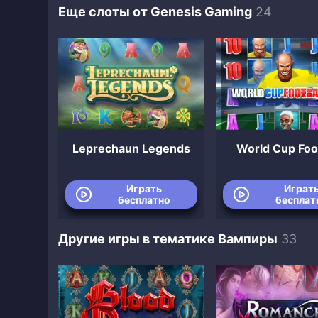
Еще слоты от Genesis Gaming
Leprechaun Legends
World Cup Foo
Играть
Играт
бесплатно
бесплат
Другие игры в тематике Вампиры