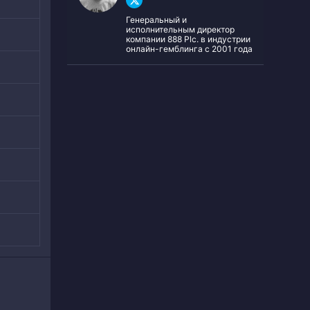
Генеральный и
исполнительным директор
компании 888 Plc. в индустрии
онлайн-гемблинга с 2001 года