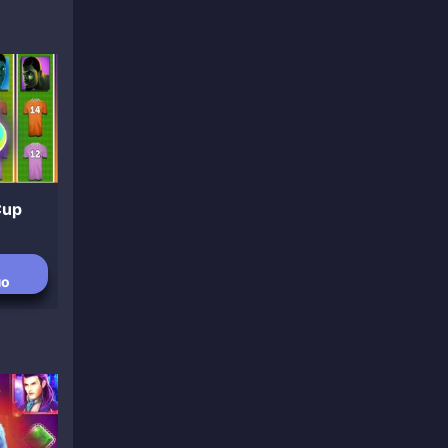
Cup
но