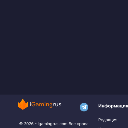
Информаци
Редакция
© 2026 - igamingrus.com Все права