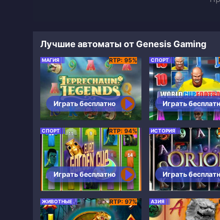
Лучшие автоматы от Genesis Gaming
RTP: 95%
МАГИЯ
СПОРТ
Играть бесплатно
Играть бесплат
RTP: 94%
СПОРТ
ИСТОРИЯ
Играть бесплатно
Играть бесплат
RTP: 97%
ЖИВОТНЫЕ
АЗИЯ