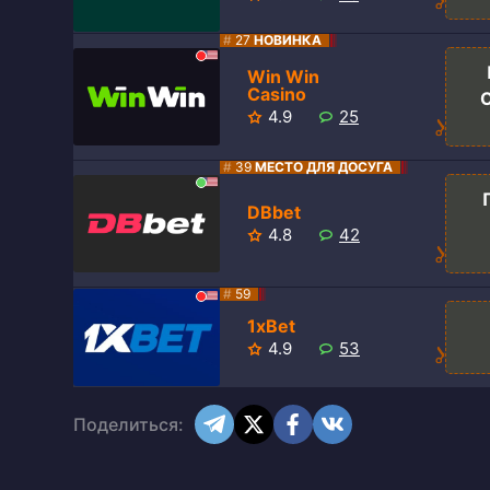
#
27
НОВИНКА
Win Win
Casino
O
4.9
25
#
39
МЕСТО ДЛЯ ДОСУГА
DBbet
4.8
42
#
59
1xBet
4.9
53
Поделиться: