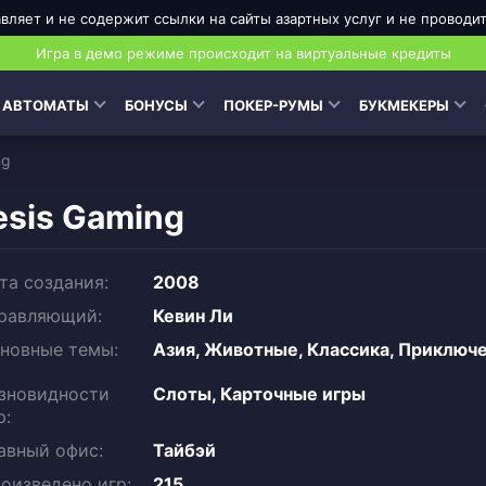
 АВТОМАТЫ
БОНУСЫ
ПОКЕР-РУМЫ
БУКМЕКЕРЫ
ng
sis Gaming
та создания:
2008
равляющий:
Кевин Ли
новные темы:
Азия
Животные
Классика
Приключе
зновидности
Слоты
Карточные игры
р:
авный офис:
Тайбэй
оизведено игр:
215