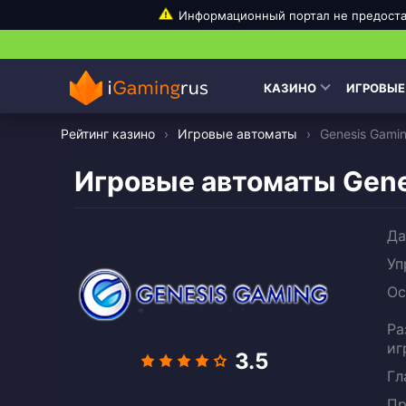
КАЗИНО
ИГРОВЫЕ
Рейтинг казино
›
Игровые автоматы
›
Genesis Gami
Игровые автоматы Gene
Да
Уп
Ос
Ра
иг
3.5
Гл
Пр