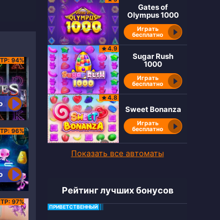
Gates of
Olympus 1000
Играть
бесплатно
4.9
Sugar Rush
TP: 94%
1000
Играть
бесплатно
4.8
о
Sweet Bonanza
Играть
бесплатно
TP: 96%
Показать все автоматы
о
Рейтинг лучших бонусов
TP: 97%
ПРИВЕТСТВЕННЫЙ