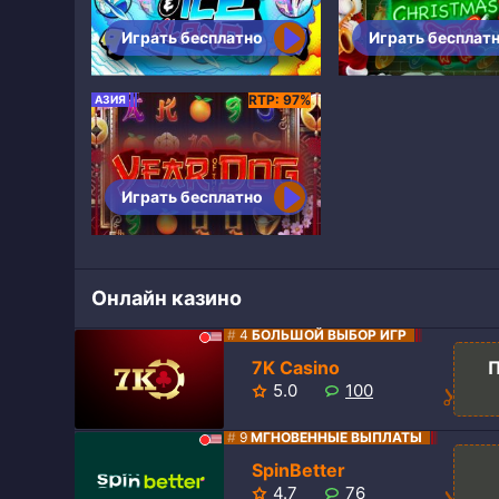
Играть бесплатно
Играть бесплат
RTP: 97%
АЗИЯ
Играть бесплатно
Онлайн казино
#
4
БОЛЬШОЙ ВЫБОР ИГР
7K Casino
П
5.0
100
#
9
МГНОВЕННЫЕ ВЫПЛАТЫ
SpinBetter
4.7
76