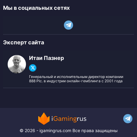
Мы в социальных сетях
Эксперт сайта
Итаи Пазнер
Генеральный и исполнительным директор компании
888 Plc. в индустрии онлайн-гемблинга с 2001 года
© 2026 - igamingrus.com Все права защищены