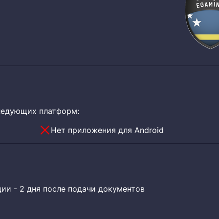
следующих платформ:
Нет приложения для Android
и - 2 дня после подачи документов