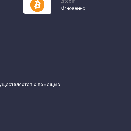
Bitcoin
Мгновенно
существляется с помощью: