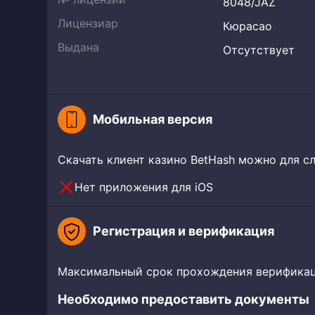
8048/JAZ
Лицензиар
Кюрасао
Выдана
Отсутствует
Мобильная версия
Скачать клиент казино BetHash можно для 
Нет приложения для iOS
Регистрация и верификация
Максимальный срок прохождения верификаци
Необходимо предоставить документы