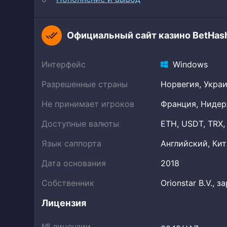
Официальный сайт казино BetHas
Интерфейс
Windows
Разрешенные страны
Норвегия
Укра
Не принимает игроков
Франция
Нидер
Доступные валюты
ETH
USDT
TRX
Язык саппорта
Английский, Кит
Дата основания
2018
Собственник
Orionstar B.V.,
Лицензия
№ лицензии