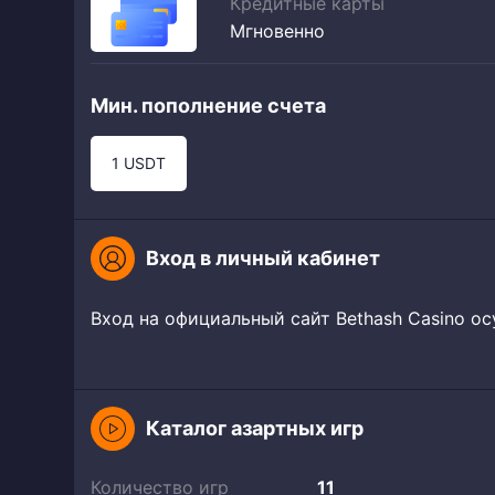
Кредитные карты
Мгновенно
Мин. пополнение счета
1 USDT
Вход в личный кабинет
Вход на официальный сайт Bethash Casino о
Каталог азартных игр
Количество игр
11