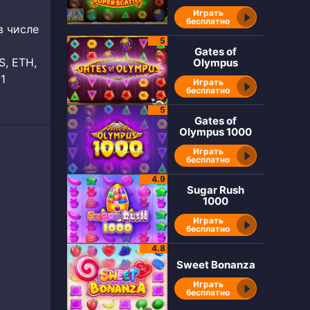
Играть
бесплатно
в числе
5
Gates of
, ETH,
Olympus
1
Играть
бесплатно
5
Gates of
Olympus 1000
Играть
бесплатно
4.9
Sugar Rush
1000
Играть
бесплатно
4.8
Sweet Bonanza
Играть
бесплатно