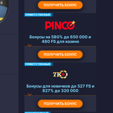
ПОЛУЧИТЬ БОНУС
ПРИВЕТСТВЕННЫЙ
Бонусы на 580% до 650 000 и
480 FS для казино
ПОЛУЧИТЬ БОНУС
ПРИВЕТСТВЕННЫЙ
Бонусы для новичков до 527 FS и
827% до 320 000
ПОЛУЧИТЬ БОНУС