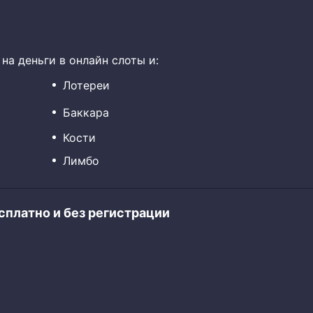
на деньги в онлайн слоты и:
Лотереи
Баккара
Кости
Лимбо
есплатно и без регистрации