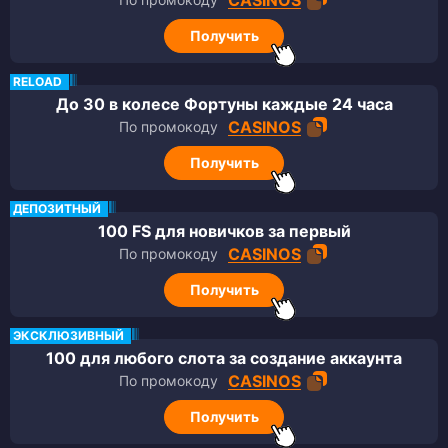
CASINOS
Получить
RELOAD
До 30 в колесе Фортуны каждые 24 часа
CASINOS
По промокоду
Получить
ДЕПОЗИТНЫЙ
100 FS для новичков за первый
CASINOS
По промокоду
Получить
ЭКСКЛЮЗИВНЫЙ
100 для любого слота за создание аккаунта
CASINOS
По промокоду
Получить