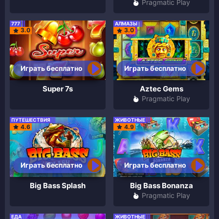
Pragmatic Play
777
АЛМАЗЫ
3.0
3.0
Играть бесплатно
Играть бесплатно
Super 7s
Aztec Gems
Pragmatic Play
ПУТЕШЕСТВИЯ
ЖИВОТНЫЕ
4.6
4.9
Играть бесплатно
Играть бесплатно
Big Bass Splash
Big Bass Bonanza
Pragmatic Play
ЕДА
ЖИВОТНЫЕ