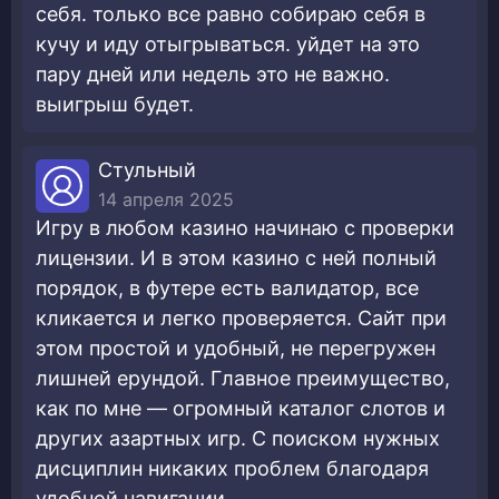
себя. только все равно собираю себя в
кучу и иду отыгрываться. уйдет на это
пару дней или недель это не важно.
выигрыш будет.
Стульный
14 апреля 2025
Игру в любом казино начинаю с проверки
лицензии. И в этом казино с ней полный
порядок, в футере есть валидатор, все
кликается и легко проверяется. Сайт при
этом простой и удобный, не перегружен
лишней ерундой. Главное преимущество,
как по мне — огромный каталог слотов и
других азартных игр. С поиском нужных
дисциплин никаких проблем благодаря
удобной навигации.