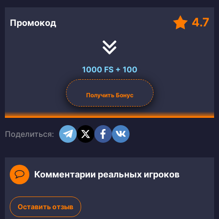
4.7
Промокод
1000 FS
+ 100
Получить Бонус
Поделиться:
Комментарии реальных игроков
Оставить отзыв