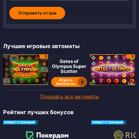
Лучшие игровые автоматы
5
5
Gates of
Olympus Super
Scatter
Играть
бесплатно
Показать все автоматы
Рейтинг лучших бонусов
ПРИВЕТСТВЕННЫЙ
ПРИВЕТСТВЕННЫЙ