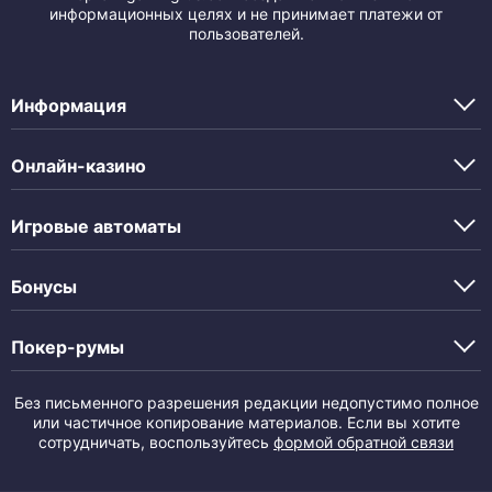
информационных целях и не принимает платежи от
пользователей.
Информация
Онлайн-казино
Игровые автоматы
Бонусы
Покер-румы
Без письменного разрешения редакции недопустимо полное
или частичное копирование материалов. Если вы хотите
сотрудничать, воспользуйтесь
формой обратной связи