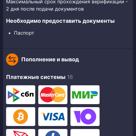
Максимальный срок прохождения верификации -
2 дня после подачи документов
Необходимо предоставить документы
Паспорт
Пополнение и вывод
Платежные системы