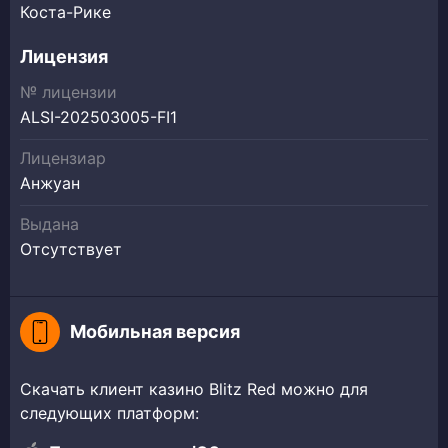
Коста-Рике
Лицензия
№ лицензии
ALSI-202503005-FI1
Лицензиар
Анжуан
Выдана
Отсутствует
Мобильная версия
Скачать клиент казино Blitz Red можно для
следующих платформ: