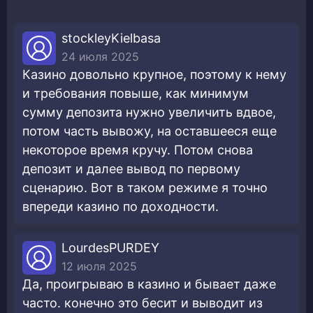
stockleyKielbasa
24 июля 2025
Казино довольно крупное, поэтому к нему
и требования повыше, как минимум
сумму депозита нужно увеличить вдвое,
потом часть вывожу, на оставшееся еще
некоторое время кручу. Потом снова
депозит и далее вывод по первому
сценарию. Вот в таком режиме я точно
впереди казино по доходности.
LourdesPURDEY
12 июля 2025
Да, проигрываю в казино и бывает даже
часто. конечно это бесит и выводит из