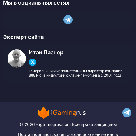
Мы в социальных сетях
Эксперт сайта
Итаи Пазнер
Генеральный и исполнительным директор компании
888 Plc. в индустрии онлайн-гемблинга с 2001 года
© 2026 - igamingrus.com Все права защищены
Портал igamingrus.com создан исключительно в