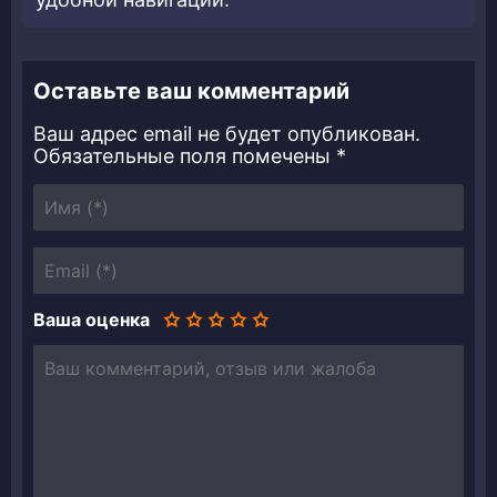
Оставьте ваш комментарий
Ваш адрес email не будет опубликован.
Обязательные поля помечены
*
Ваша оценка