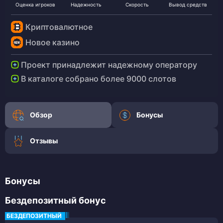
Оценка игроков
Надежность
Скорость
Вывод средств
Криптовалютное
Новое казино
проект принадлежит надежному оператору
в каталоге собрано более 9000 слотов
Обзор
Бонусы
Отзывы
Бонусы
Бездепозитный бонус
БЕЗДЕПОЗИТНЫЙ