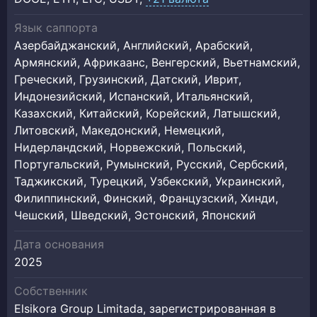
Язык саппорта
Азербайджанский, Английский, Арабский,
Армянский, Африкаанс, Венгерский, Вьетнамский,
Греческий, Грузинский, Датский, Иврит,
Индонезийский, Испанский, Итальянский,
Казахский, Китайский, Корейский, Латышский,
Литовский, Македонский, Немецкий,
Нидерландский, Норвежский, Польский,
Португальский, Румынский, Русский, Сербский,
Таджикский, Турецкий, Узбекский, Украинский,
Филиппинский, Финский, Французский, Хинди,
Чешский, Шведский, Эстонский, Японский
Дата основания
2025
Собственник
Elsikora Group Limitada, зарегистрированная в