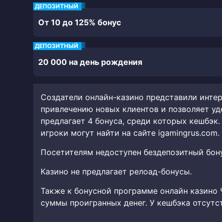
ДЕПОЗИТНЫЙ
От 10 до 125% бонус
ДЕПОЗИТНЫЙ
20 000 на день рождения
Создатели онлайн-казино представили интер
привлечению новых клиентов и позволяет уд
предлагает 4 бонуса, среди которых кешбэк
игроки могут найти на сайте igamingrus.com.
Посетителям недоступен бездепозитный бону
Казино не предлагает релоад-бонусы.
Также к бонусной программе онлайн казино 
суммы проигранных денег. У кешбэка отсутс