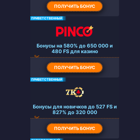
ПОЛУЧИТЬ БОНУС
ПРИВЕТСТВЕННЫЙ
Бонусы на 580% до 650 000 и
480 FS для казино
ПОЛУЧИТЬ БОНУС
ПРИВЕТСТВЕННЫЙ
Бонусы для новичков до 527 FS и
827% до 320 000
ПОЛУЧИТЬ БОНУС