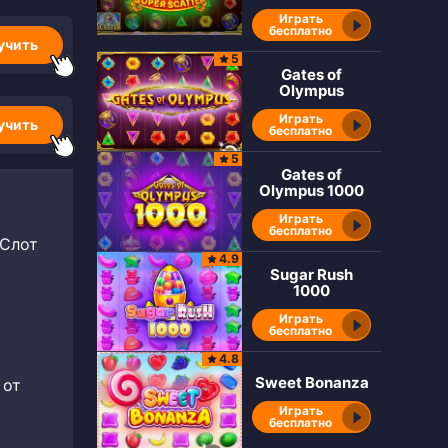
Играть
бесплатно
учить
5
Gates of
Olympus
Играть
учить
бесплатно
5
Gates of
Olympus 1000
Играть
бесплатно
 Слот
4.9
Sugar Rush
1000
Играть
бесплатно
4.8
Sweet Bonanza
 от
Играть
бесплатно