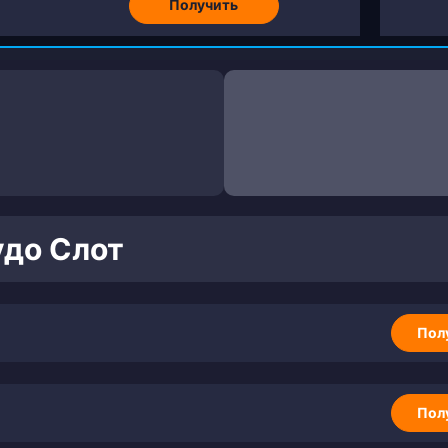
Получить
удо Слот
Пол
Пол