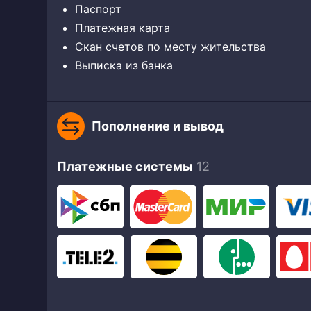
Паспорт
Платежная карта
Скан счетов по месту жительства
Выписка из банка
Пополнение и вывод
Платежные системы