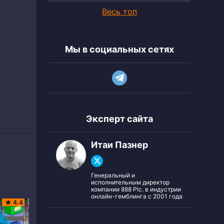
Весь топ
Мы в социальных сетях
Эксперт сайта
Итаи Пазнер
Генеральный и
исполнительным директор
компании 888 Plc. в индустрии
онлайн-гемблинга с 2001 года
4.4