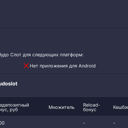
Чудо Слот для следующих платформ:
Нет приложения для Android
doslot
здепозитный
Reload-
Множитель
Кешбэ
нус, руб
бонус
00
-
-