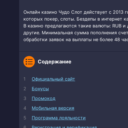
Онлайн казино Чудо Слот действует с 2013 г
которых покер, слоты. Бездепы в интернет к
В казино предлагаются такие валюты: RUB и д
другие. Минимальная сумма пополнения сче
обработки заявок на выплаты не более 48 ча
Содержание
Официальный сайт
Бонусы
Промокод
Мобильная версия
Программа лояльности
Регистрация и верификация