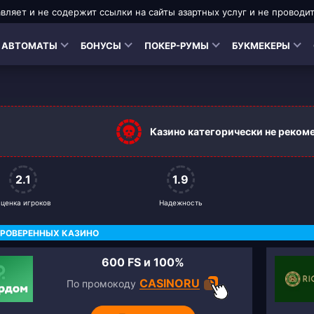
 АВТОМАТЫ
БОНУСЫ
ПОКЕР-РУМЫ
БУКМЕКЕРЫ
Казино категорически не реком
2.1
1.9
ценка игроков
Надежность
ПРОВЕРЕННЫХ КАЗИНО
600 FS и 100%
CASINORU
По промокоду