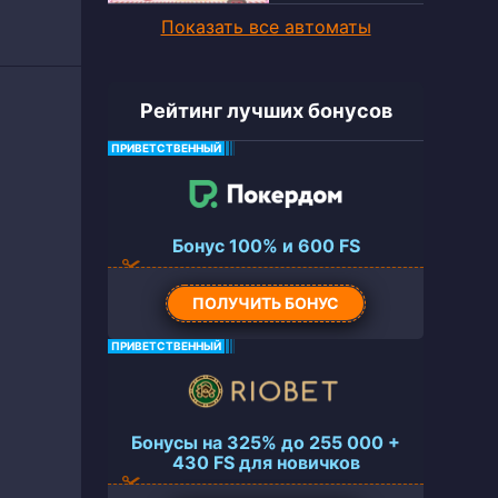
Показать все автоматы
Рейтинг лучших бонусов
ПРИВЕТСТВЕННЫЙ
Бонус 100% и 600 FS
ПОЛУЧИТЬ БОНУС
ПРИВЕТСТВЕННЫЙ
Бонусы на 325% до 255 000 +
430 FS для новичков