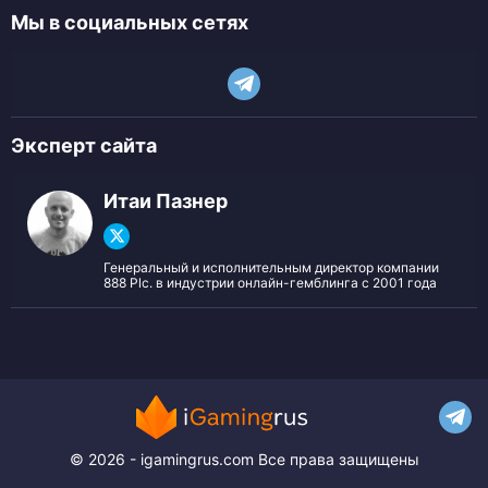
Мы в социальных сетях
Эксперт сайта
Итаи Пазнер
Генеральный и исполнительным директор компании
888 Plc. в индустрии онлайн-гемблинга с 2001 года
© 2026 - igamingrus.com Все права защищены