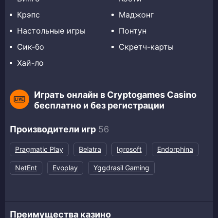
Крэпс
Маджонг
Настольные игры
Понтун
Сик-бо
Скретч-карты
Хай-ло
Играть онлайн в Cryptogames Casino
бесплатно и без регистрации
Производители игр
Pragmatic Play
Belatra
Igrosoft
Endorphina
NetEnt
Evoplay
Yggdrasil Gaming
Преимущества казино