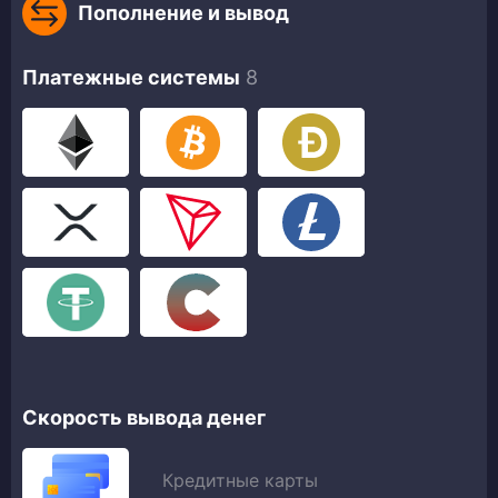
Пополнение и вывод
Платежные системы
Скорость вывода денег
Кредитные карты