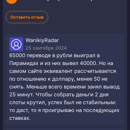
Оставить отзыв
WanikiyRadar
25 сентября 2024
65000 переводе в рубли выиграл в
Пирамидах и из них вывел 40000. Но на
самом сайте эквивалент рассчитывается
по отношению к доллару, менее 50 не
снять. Меньше всего времени занял вывод
25 минут. Чтобы собрать деньги 2 дня
слоты крутил, успех был не стабильным:
то даст, то я проигрываю на последующих
ставках.