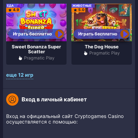
ЕДА
ЖИВОТНЫЕ
4.9
5.0
Играть бесплатно
Играть бесплатно
Sweet Bonanza Super
The Dog House
Scatter
Pragmatic Play
Pragmatic Play
еще
12 игр
Вход в личный кабинет
Вход на официальный сайт Cryptogames Casino
осуществляется с помощью: