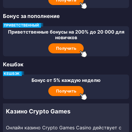
Бонус за пополнение
ПРИВЕТСТВЕННЫЙ
Приветственные бонусы на 200% до 20 000 для
новичков
Получить
Кешбэк
КЕШБЭК
Бонус от 5% каждую неделю
Получить
Казино Crypto Games
Онлайн казино Crypto Games Casino действует с