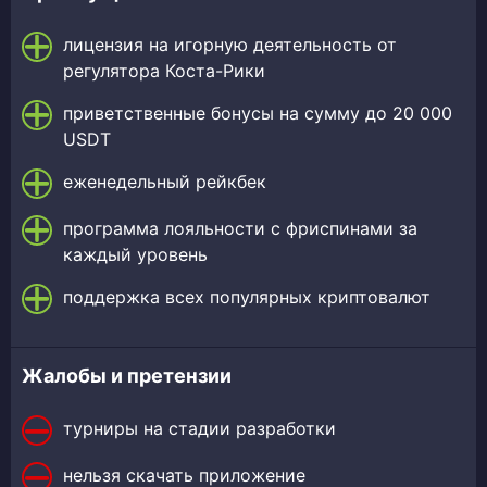
лицензия на игорную деятельность от
регулятора Коста-Рики
приветственные бонусы на сумму до 20 000
USDT
еженедельный рейкбек
программа лояльности с фриспинами за
каждый уровень
поддержка всех популярных криптовалют
Жалобы и претензии
турниры на стадии разработки
нельзя скачать приложение