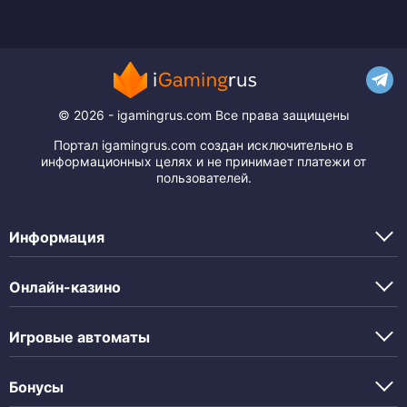
© 2026 - igamingrus.com Все права защищены
Портал igamingrus.com создан исключительно в
информационных целях и не принимает платежи от
пользователей.
Информация
Онлайн-казино
Игровые автоматы
Бонусы