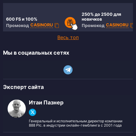
250% до
2500 для
600 FS
и 100%
новичков
CASINORU
CASINORU
Промокод
Промокод
Весь топ
Мы в социальных сетях
Эксперт сайта
Итаи Пазнер
Генеральный и исполнительным директор компании
888 Plc. в индустрии онлайн-гемблинга с 2001 года