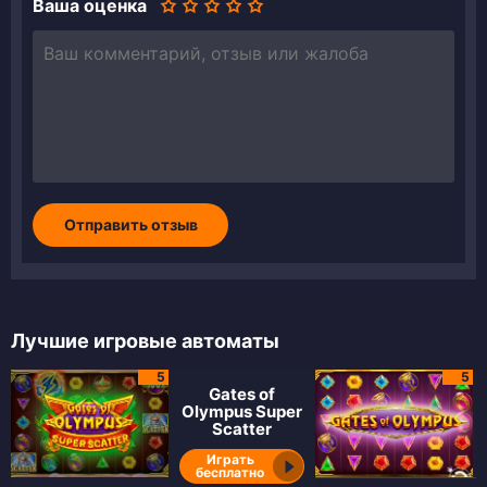
Ваша оценка
Лучшие игровые автоматы
5
5
Gates of
Olympus Super
Scatter
Играть
бесплатно