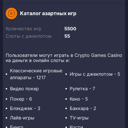
Каталог азартных игр
Количество игр
5500
Слоты с джекпотом
55
Пользователи могут играть в Crypto Games Casino
на деньги в онлайн слоты и:
Классические игровые
Игры с джекпотом - 5
аппараты - 1217
Видео покер
Рулетка - 7
Покер - 6
Кено - 5
Блэкджек - 3
Баккара - 2
Лайв-игры
TV-игры
Бинго
Кости