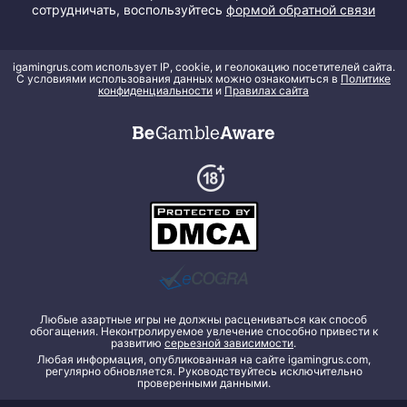
сотрудничать, воспользуйтесь
формой обратной связи
igamingrus.com использует IP, cookie, и геолокацию посетителей сайта.
С условиями использования данных можно ознакомиться в
Политике
конфиденциальности
и
Правилах сайта
Любые азартные игры не должны расцениваться как способ
обогащения. Неконтролируемое увлечение способно привести к
развитию
серьезной зависимости
.
Любая информация, опубликованная на сайте igamingrus.com,
регулярно обновляется. Руководствуйтесь исключительно
проверенными данными.