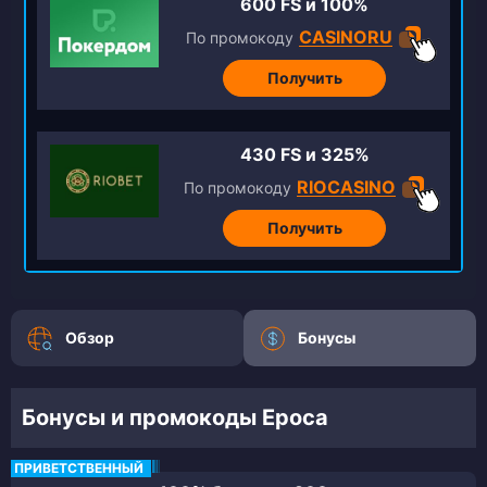
600 FS и 100%
CASINORU
По промокоду
Получить
430 FS и 325%
RIOCASINO
По промокоду
Получить
Обзор
Бонусы
Бонусы и промокоды Epoca
ПРИВЕТСТВЕННЫЙ