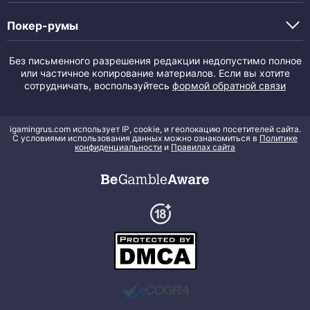
Покер-румы
Без письменного разрешения редакции недопустимо полное
или частичное копирование материалов. Если вы хотите
сотрудничать, воспользуйтесь
формой обратной связи
igamingrus.com использует IP, cookie, и геолокацию посетителей сайта.
С условиями использования данных можно ознакомиться в
Политике
конфиденциальности
и
Правилах сайта