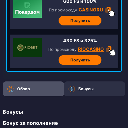
600 FS и 100%
CASINORU
По промокоду
Получить
430 FS и 325%
RIOCASINO
По промокоду
Получить
Обзор
Бонусы
Бонусы
Бонус за пополнение