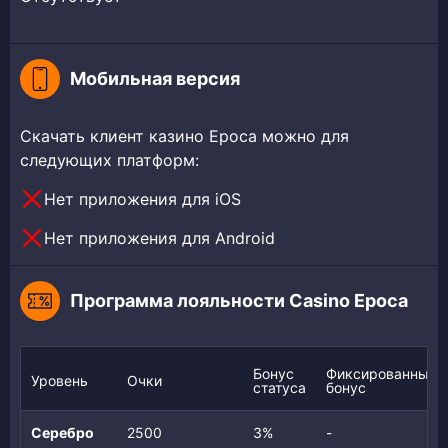
Мобильная версия
Скачать клиент казино Epoca можно для
следующих платформ:
Нет приложения для iOS
Нет приложения для Android
Программа лояльности Casino Epoca
Бонус
Фиксированный
Уровень
Очки
статуса
бонус
Серебро
2500
3%
-