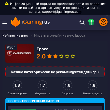
600 FS и 100%
Играть
support@igamingrus.com
Рейтинг казино
›
Играть в онлайн казино Epoca
Epoca
2.0
Казино категорически не рекомендуется для игры
1.8
1.7
1.6
1.8
Оценка игроков
Надежность
Скорость
Вывод средств
БОНУСЫ ПРОВЕРЕННЫХ КАЗИНО