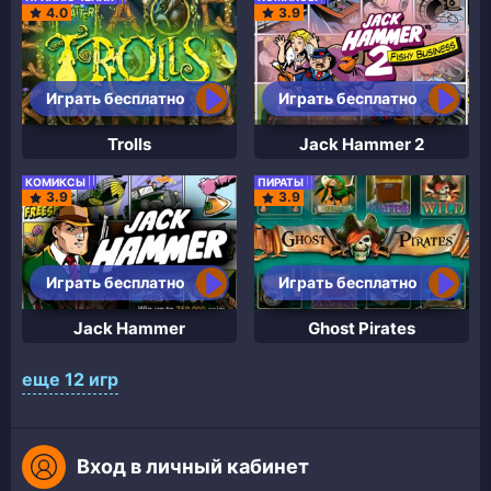
4.0
3.9
Играть бесплатно
Играть бесплатно
Trolls
Jack Hammer 2
КОМИКСЫ
ПИРАТЫ
3.9
3.9
Играть бесплатно
Играть бесплатно
Jack Hammer
Ghost Pirates
еще
12 игр
Вход в личный кабинет