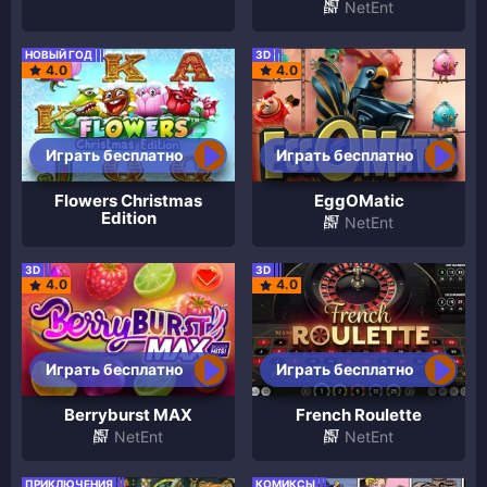
NetEnt
НОВЫЙ ГОД
3D
4.0
4.0
Играть бесплатно
Играть бесплатно
Flowers Christmas
EggOMatic
Edition
NetEnt
3D
3D
4.0
4.0
Играть бесплатно
Играть бесплатно
Berryburst MAX
French Roulette
NetEnt
NetEnt
ПРИКЛЮЧЕНИЯ
КОМИКСЫ