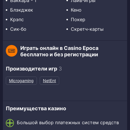
Баккара - 1
Лайв-игры
Блэкджек
Кено
Крэпс
Покер
Сик-бо
Скретч-карты
Играть онлайн в Casino Epoca
бесплатно и без регистрации
Производители игр
Microgaming
NetEnt
Преимущества казино
Большой выбор платежных систем средств