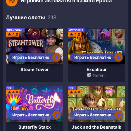
Игровые автоматы в казино Epoca
Лучшие слоты
ДРАКОНЫ
ИСТОРИЯ
4.0
4.0
Играть бесплатно
Играть бесплатно
Steam Tower
Excalibur
NetEnt
3D
3D
4.0
4.0
Играть бесплатно
Играть бесплатно
Butterfly Staxx
Jack and the Beanstalk