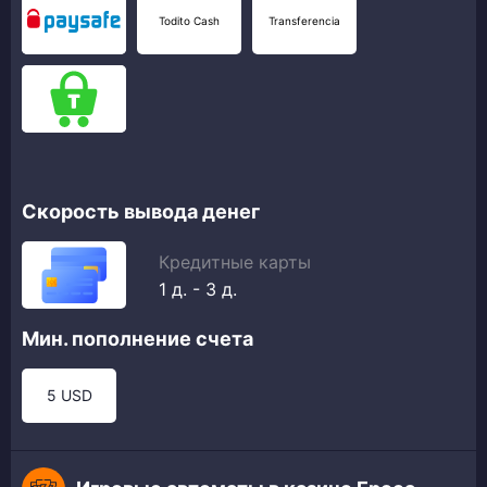
Todito Cash
Transferencia
Скорость вывода денег
Кредитные карты
1 д. - 3 д.
Мин. пополнение счета
5 USD