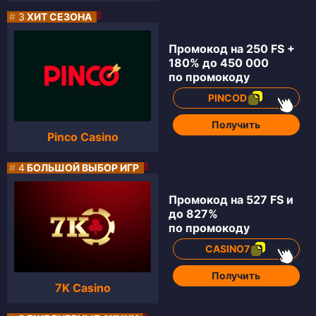
#
3
ХИТ СЕЗОНА
Промокод на
250 FS
+
180% до 450 000
по промокоду
PINCOD
Получить
Pinco Casino
#
4
БОЛЬШОЙ ВЫБОР ИГР
Промокод на
527 FS
и
до 827%
по промокоду
CASINO7
Получить
7K Casino