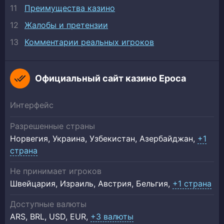
Преимущества казино
Жалобы и претензии
Комментарии реальных игроков
Официальный сайт казино Epoca
Интерфейс
Разрешенные страны
Норвегия
Украина
Узбекистан
Азербайджан
+1
страна
Не принимает игроков
Швейцария
Израиль
Австрия
Бельгия
+1 страна
Доступные валюты
ARS
BRL
USD
EUR
+3 валюты