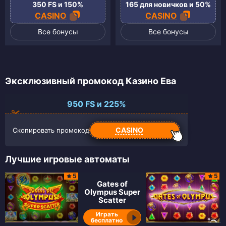
350 FS и 150%
165 для новичков и 50%
CASINO
CASINO
Все бонусы
Все бонусы
Эксклюзивный промокод Казино Ева
950 FS и 225%
CASINO
Скопировать промокод
Лучшие игровые автоматы
5
5
Gates of
Olympus Super
Scatter
Играть
бесплатно