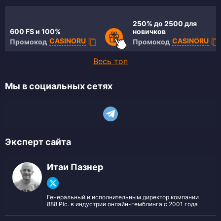
250% до
2500 для
600 FS
и 100%
новичков
CASINORU
CASINORU
Промокод
Промокод
Весь топ
Мы в социальных сетях
Эксперт сайта
Итаи Пазнер
Генеральный и исполнительным директор компании
888 Plc. в индустрии онлайн-гемблинга с 2001 года