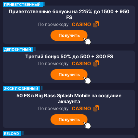
ПРИВЕТСТВЕННЫЙ
Приветственные бонусы на 225% до 1500 + 950
FS
CASINO
По промокоду
Получить
ДЕПОЗИТНЫЙ
Третий бонус 50% до 500 + 300 FS
CASINO
По промокоду
Получить
ЭКСКЛЮЗИВНЫЙ
50 FS в Big Bass Splash Mobile за создание
аккаунта
CASINO
По промокоду
Получить
RELOAD