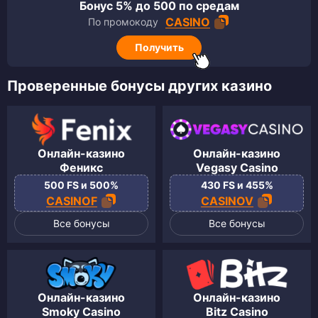
Бонус 5% до 500 по средам
CASINO
По промокоду
Получить
Проверенные бонусы других казино
Онлайн-казино
Онлайн-казино
Феникс
Vegasy Casino
500 FS и 500%
430 FS и 455%
CASINOF
CASINOV
Все бонусы
Все бонусы
Онлайн-казино
Онлайн-казино
Smoky Casino
Bitz Casino