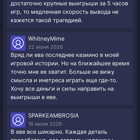
достаточно крупные выигрыши за 5 часов
игр, то медленная скорость вывода не
кажется такой трагедией.
WhitneyMime
22 июня 2026
Вряд ли ева последнее казиино в моей
игровой истории. Но на ближайшее время
точно мне ее хватит. Больше не вижу
смысла и инетреса играть еще где-то.
Хочу все деньги и силы направить на
выигрыши в еве.
SPARKEAMBROSIA
16 июня 2026
В еве все шикарно. Каждая деталь