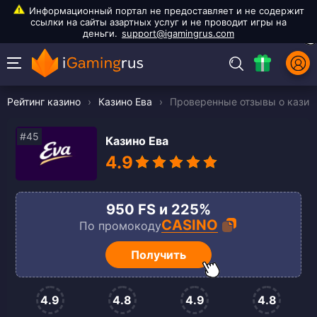
950 FS и 225%
Играть
support@igamingrus.com
Рейтинг казино
›
Казино Ева
›
Проверенные отзывы о казин
Казино Ева
4.9
950 FS и 225%
CASINO
По промокоду
Получить
4.9
4.8
4.9
4.8