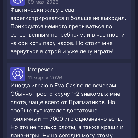
09 мая 2026
Фактически живу в ева.
зарегистрировался и больше не выходил.
Приходится немного прерываться по
естественным потребнсям. и в частности
на сон хоть пару часов. Но стоит мне
вернуться в строй и уже лечу играть!
Игоречек
11 марта 2026
Иногда играю в Eva Casino по вечерам.
Обычно просто кручу 1-2 знакомых мне
слота, чаще всего от Прагматиков. Но
вообще тут каталог достаточно
приличный — 7000 игр однозначно есть.
Но это не только слоты, а также краши и
лайв-игры. Ну на сегодня могу этому