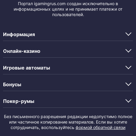
Портал igamingrus.com создан исключительно в
информационных целях и не принимает платежи от
пользователей.
Информация
Онлайн-казино
Игровые автоматы
Бонусы
Покер-румы
Без письменного разрешения редакции недопустимо полное
или частичное копирование материалов. Если вы хотите
сотрудничать, воспользуйтесь
формой обратной связи