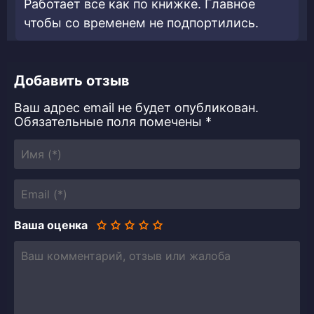
Работает все как по книжке. Главное
чтобы со временем не подпортились.
Добавить отзыв
Ваш адрес email не будет опубликован.
Обязательные поля помечены
*
Ваша оценка