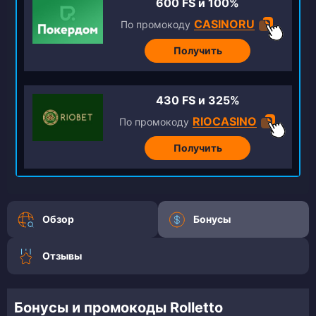
600 FS и 100%
CASINORU
По промокоду
Получить
430 FS и 325%
RIOCASINO
По промокоду
Получить
Обзор
Бонусы
Отзывы
Бонусы и промокоды Rolletto