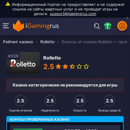
600 FS и 100%
Играть
support@igamingrus.com
Рейтинг казино
›
Rolletto
›
Бонусы от казино Rolletto — про
Rolletto
2.5
Казино категорически не рекомендуется для игры
2.5
2.5
2.5
2.5
Оценка игроков
Надежность
Скорость
Вывод средств
БОНУСЫ ПРОВЕРЕННЫХ КАЗИНО