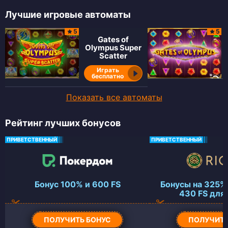
Лучшие игровые автоматы
5
5
Gates of
Olympus Super
Scatter
Играть
бесплатно
Показать все автоматы
Рейтинг лучших бонусов
ПРИВЕТСТВЕННЫЙ
ПРИВЕТСТВЕННЫЙ
Бонус 100% и 600 FS
Бонусы на 325%
430 FS для
ПОЛУЧИТЬ БОНУС
ПОЛУЧИТЬ