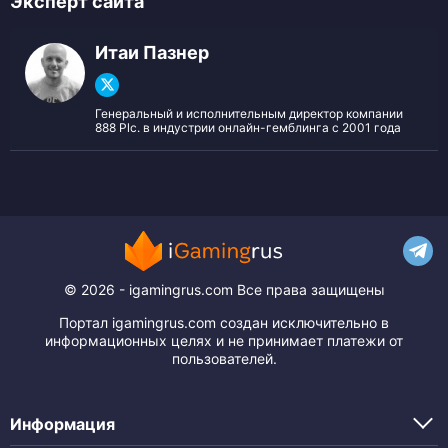
Эксперт сайта
Итаи Пазнер
Генеральный и исполнительным директор компании
888 Plc. в индустрии онлайн-гемблинга с 2001 года
© 2026 - igamingrus.com Все права защищены
Портал igamingrus.com создан исключительно в
информационных целях и не принимает платежи от
пользователей.
Информация