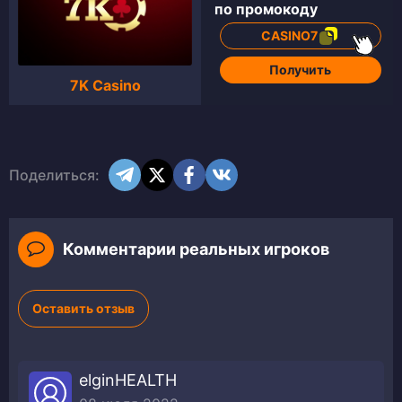
по промокоду
CASINO7
Получить
7K Casino
Поделиться:
Комментарии реальных игроков
Оставить отзыв
elginHEALTH