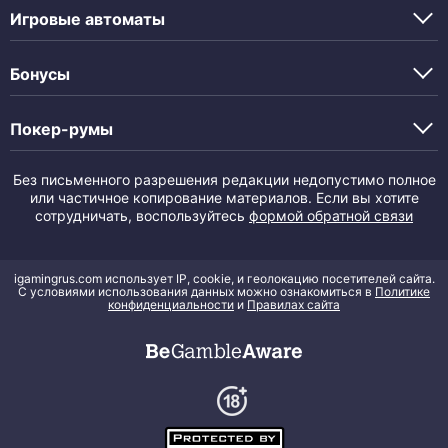
Игровые автоматы
Бонусы
Покер-румы
Без письменного разрешения редакции недопустимо полное
или частичное копирование материалов. Если вы хотите
сотрудничать, воспользуйтесь
формой обратной связи
igamingrus.com использует IP, cookie, и геолокацию посетителей сайта.
С условиями использования данных можно ознакомиться в
Политике
конфиденциальности
и
Правилах сайта