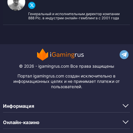
Генеральный и исполнительным директор компании
888 Plc. в индустрии онлайн-гемблинга с 2001 года
© 2026 - igamingrus.com Все права защищены
Портал igamingrus.com создан исключительно в
информационных целях и не принимает платежи от
пользователей.
Информация
Онлайн-казино