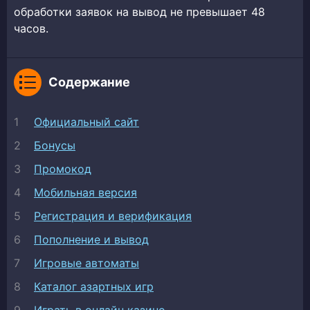
обработки заявок на вывод не превышает 48
часов.
Содержание
Официальный сайт
Бонусы
Промокод
Мобильная версия
Регистрация и верификация
Пополнение и вывод
Игровые автоматы
Каталог азартных игр