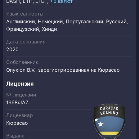
DASH
ETH
LTC
+6 валют
Язык саппорта
Английский, Немецкий, Португальский, Русский,
Французский, Хинди
Дата основания
2020
Собственник
Onyxion B.V., зарегистрированная на Кюрасао
Лицензия
№ лицензии
1668/JAZ
Лицензиар
Кюрасао
Выдана