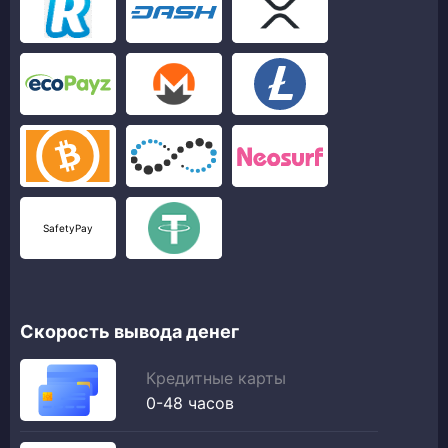
SafetyPay
Скорость вывода денег
Кредитные карты
0-48 часов