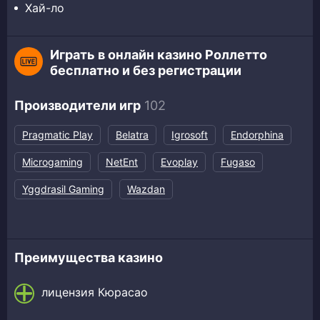
Хай-ло
Играть в онлайн казино Роллетто
бесплатно и без регистрации
Производители игр
Pragmatic Play
Belatra
Igrosoft
Endorphina
Microgaming
NetEnt
Evoplay
Fugaso
Yggdrasil Gaming
Wazdan
Преимущества казино
лицензия Кюрасао