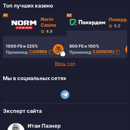
Топ лучших казино
#1
#2
Norm
Покердо
Casino
5.0
4.9
1000 FS
и 225%
600 FS
и 100%
CASNRM
CASINORU
Промокод
Промокод
Весь топ
Мы в социальных сетях
Эксперт сайта
Итаи Пазнер