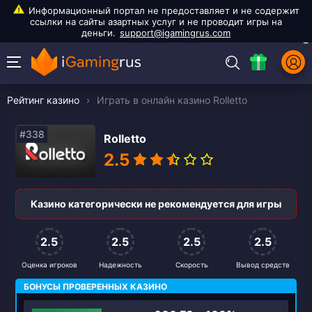
600 FS и 100%
Играть
support@igamingrus.com
Рейтинг казино
›
Играть в онлайн казино Rolletto
Rolletto
2.5
Казино категорически не рекомендуется для игры
2.5
2.5
2.5
2.5
Оценка игроков
Надежность
Скорость
Вывод средств
БОНУСЫ ПРОВЕРЕННЫХ КАЗИНО