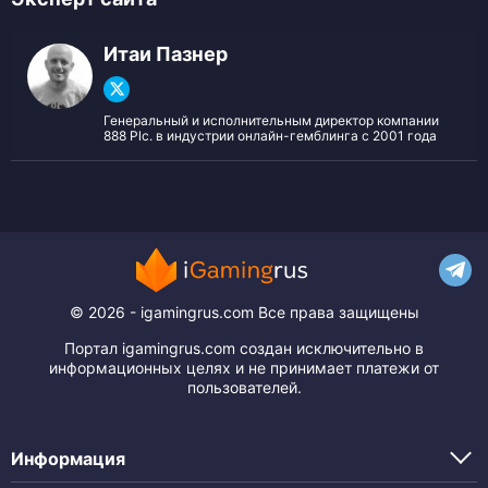
Итаи Пазнер
Генеральный и исполнительным директор компании
888 Plc. в индустрии онлайн-гемблинга с 2001 года
© 2026 - igamingrus.com Все права защищены
Портал igamingrus.com создан исключительно в
информационных целях и не принимает платежи от
пользователей.
Информация