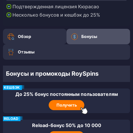
подтвержденная лицензия Кюрасао
несколько бонусов и кешбэк до 25%
Обзор
Бонусы
Отзывы
Бонусы и промокоды RoySpins
КЕШБЭК
До 25% бонус постоянным пользователям
Получить
RELOAD
Reload-бонус 50% до 10 000