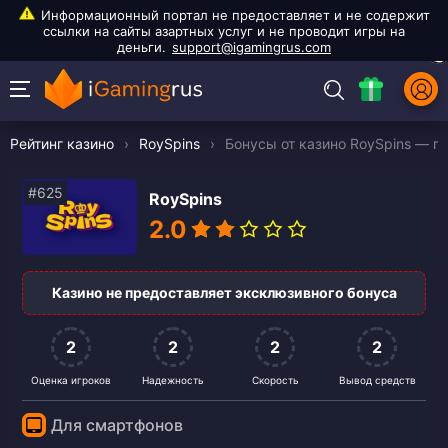
600 FS и 100%
Играть
support@igamingrus.com
Рейтинг казино
›
RoySpins
›
Бонусы от казино RoySpins — 
RoySpins
2.0
Казино не предоставляет эксклюзивного бонуса
2
2
2
2
Оценка игроков
Надежность
Скорость
Вывод средств
Для смартфонов