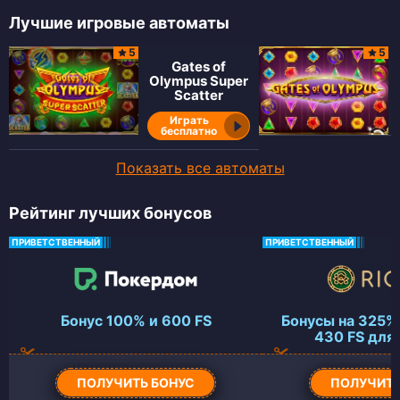
Лучшие игровые автоматы
5
5
Gates of
Olympus Super
Scatter
Играть
бесплатно
Показать все автоматы
Рейтинг лучших бонусов
ПРИВЕТСТВЕННЫЙ
ПРИВЕТСТВЕННЫЙ
Бонус 100% и 600 FS
Бонусы на 325%
430 FS для
ПОЛУЧИТЬ БОНУС
ПОЛУЧИТЬ