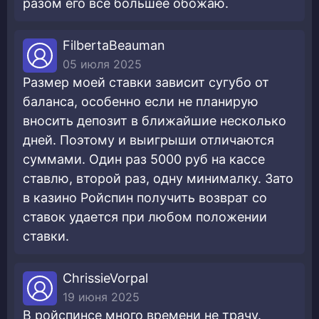
разом его все большее обожаю.
FilbertaBeauman
05 июля 2025
Размер моей ставки зависит сугубо от
баланса, особенно если не планирую
вносить депозит в ближайшие несколько
дней. Поэтому и выигрыши отличаются
суммами. Один раз 5000 руб на кассе
ставлю, второй раз, одну минималку. Зато
в казино Ройспин получить возврат со
ставок удается при любом положении
ставки.
ChrissieVorpal
19 июня 2025
В ройспинсе много времени не трачу.