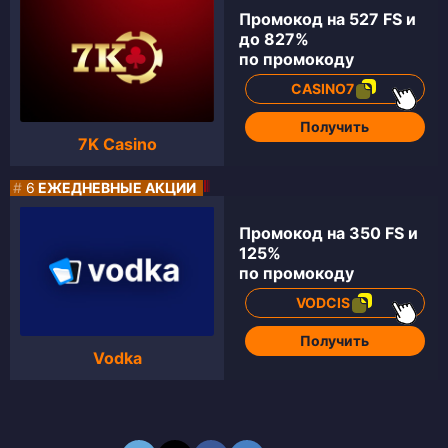
Промокод на
527 FS
и
до 827%
по промокоду
CASINO7
Получить
7K Casino
#
6
ЕЖЕДНЕВНЫЕ АКЦИИ
Промокод на
350 FS
и
125%
по промокоду
VODCIS
Получить
Vodka