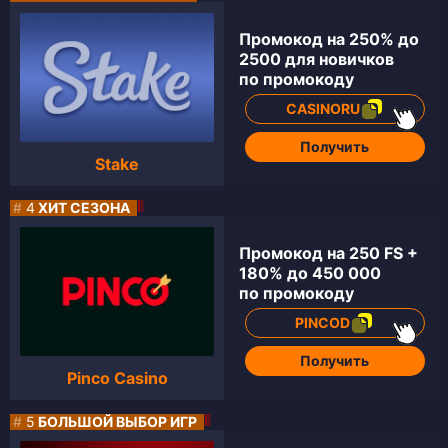
Промокод на
250% до
2500 для новичков
по промокоду
CASINORU
Получить
Stake
#
4
ХИТ СЕЗОНА
Промокод на
250 FS
+
180% до 450 000
по промокоду
PINCOD
Получить
Pinco Casino
#
5
БОЛЬШОЙ ВЫБОР ИГР