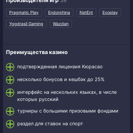
Производители игр
Pragmatic Play
Endorphina
NetEnt
Evoplay
Yggdrasil Gaming
Wazdan
Преимущества казино
подтвержденная лицензия Кюрасао
несколько бонусов и кешбэк до 25%
интерфейс на нескольких языках, в числе
которых русский
турниры с большими призовыми фондами
раздел для ставок на спорт