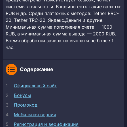
системы лояльности. В казино есть такие валюты:
RUB и др. Среди платежных методов: Tether ERC-
20, Tether TRC-20, Яндекс.Деньги и другие.
Минимальная сумма пополнения счета — 1000
RUB, а минимальная сумма вывода — 2000 RUB.
Время обработки заявок на выплаты не более 1
час.
Содержание
Официальный сайт
Бонусы
Промокод
Мобильная версия
Регистрация и верификация