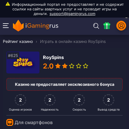
600 FS и 100%
Играть
support@igamingrus.com
Рейтинг казино
›
Играть в онлайн казино RoySpins
RoySpins
2.0
Казино не предоставляет эксклюзивного бонуса
2
2
2
2
Оценка игроков
Надежность
Скорость
Вывод средств
Для смартфонов