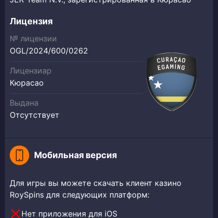
Лицензия
№ лицензии
OGL/2024/600/0262
Лицензиар
Кюрасао
Выдана
Отсутствует
Мобильная версия
Для игры вы можете скачать клиент казино
RoySpins для следующих платформ:
Нет приложения для iOS