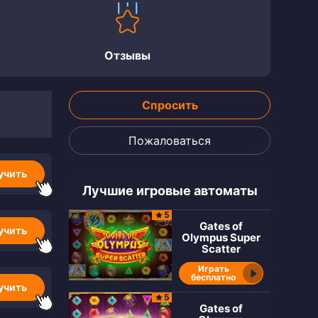
Отзывы
Спросить
Пожаловаться
учить
Лучшие игровые автоматы
5
Gates of
учить
Olympus Super
Scatter
Играть
бесплатно
учить
5
Gates of