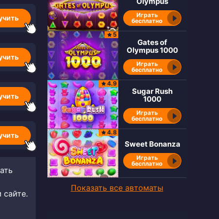
Olympus
Играть
учить
бесплатно
5
Gates of
Olympus 1000
учить
Играть
бесплатно
4.9
Sugar Rush
учить
1000
Играть
бесплатно
4.8
учить
Sweet Bonanza
Играть
бесплатно
ать
Показать все автоматы
 сайте.