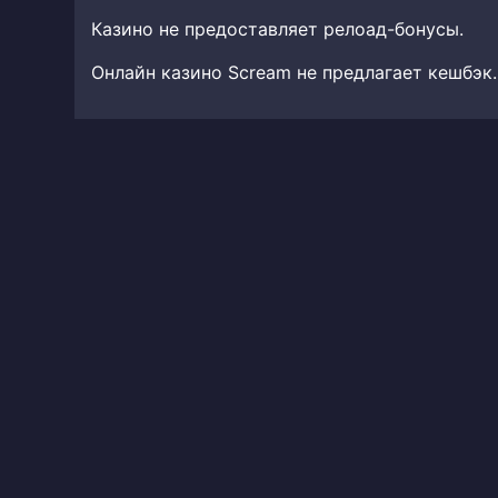
Казино не предоставляет релоад-бонусы.
Онлайн казино Scream не предлагает кешбэк.