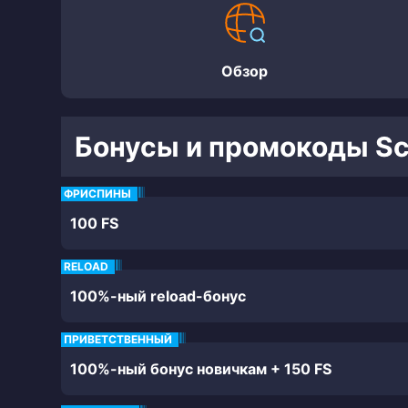
Обзор
Бонусы и промокоды S
ФРИСПИНЫ
100 FS
RELOAD
100%-ный reload-бонус
ПРИВЕТСТВЕННЫЙ
100%-ный бонус новичкам + 150 FS