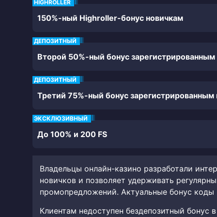
HIGHROLLER
150%-ный Highroller-бонус новичкам
ДЕПОЗИТНЫЙ
Второй 50%-ный бонус зарегистрированным 
ДЕПОЗИТНЫЙ
Третий 75%-ный бонус зарегистрированным
ЭКСКЛЮЗИВНЫЙ
До 100% и 200 FS
Владельцы онлайн-казино разработали инте
новичков и позволяет удерживать регулярны
промопредложений. Актуальные бонус коды 
Клиентам недоступен бездепозитный бонус в