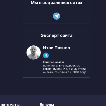
Мы в социальных сетях
Эксперт сайта
Итаи Пазнер
Генеральный и
исполнительным директор
компании 888 Plc. в индустрии
онлайн-гемблинга с 2001 года
 автоматы
Бонусы