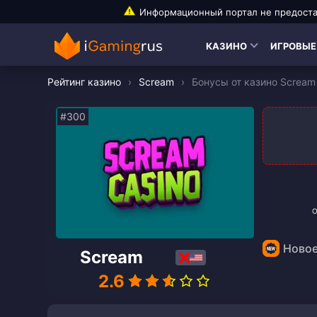
КАЗИНО
ИГРОВЫЕ
Рейтинг казино
›
Scream
›
Бонусы от казино Screa
О
Новое
Scream
2.6